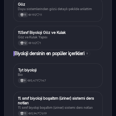
Göz
Biyoloji
Duyu sistemlerinden gözü detaylı şekilde anlattim
192
11
11
11.Sınıf Biyoloji Göz ve Kulak
Biyoloji
Göz ve Kulak Yapısı
162
1
12
Biyoloji dersinin en popüler içerikleri
9
Tyt biyoloji
Biyoloji
Bio
5,471
147
9
11. sınıf biyoloji boşaltım (üriner) sistemi ders
Biyoloji
notları
11. sınıf biyoloji boşaltım (üriner) sistemi ders notları
5,947
619
11