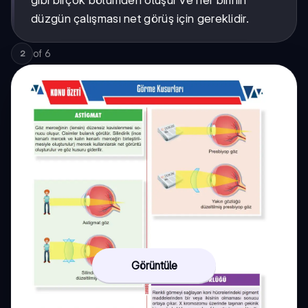
gibi birçok bölümden oluşur ve her birinin
düzgün çalışması net görüş için gereklidir.
of
6
2
Görüntüle