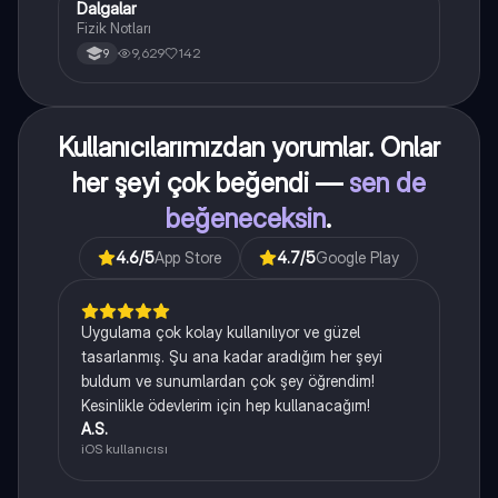
Dalgalar
Fizik
Fizik Notları
9,629
142
9
Kullanıcılarımızdan yorumlar. Onlar
her şeyi çok beğendi —
sen de
beğeneceksin
.
4.6
/5
App Store
4.7
/5
Google Play
Uygulama çok kolay kullanılıyor ve güzel
tasarlanmış. Şu ana kadar aradığım her şeyi
buldum ve sunumlardan çok şey öğrendim!
Kesinlikle ödevlerim için hep kullanacağım!
A.S.
iOS kullanıcısı