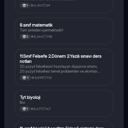
4,341
69
9
8.sınıf matematik
Matematik
Tüm üniteleri içermektedir!
5,644
198
8
11.Sınıf Felsefe 2.Dönem 2.Yazılı sınavı ders
Felsefe
notları
20.yüzyıl felsefesini hazırlayan düşünce ortamı,
20.yüzyıl felsefesi temel problemleri ve akımları
konularını içermektedir
3,599
113
11
Tyt biyoloji
Biyoloji
Bio
5,471
147
9