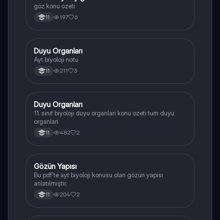
göz konu ozeti
197
6
11
Duyu Organları
Biyoloji
Ayt biyoloji notu
211
3
11
Duyu Organları
Biyoloji
11. sınıf biyoloji duyu organlari konu ozeti tum duyu
organlari
482
2
11
Gözün Yapısı
Biyoloji
Bu pdf'te ayt biyoloji konusu olan gözün yapısı
anlatılmıştır.
204
2
11