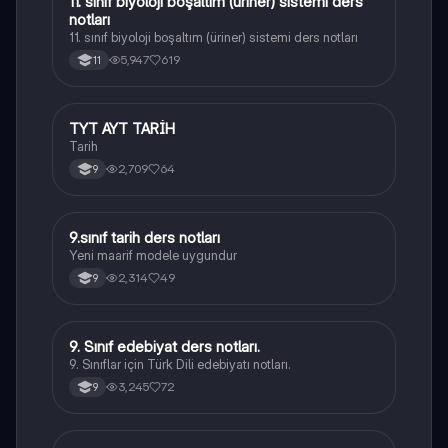
11. sınıf biyoloji boşaltım (üriner) sistemi ders
Biyoloji
notları
11. sınıf biyoloji boşaltım (üriner) sistemi ders notları
5,947
619
11
TYT AYT TARİH
Tarih
Tarih
2,709
64
9
9.sınıf tarih ders notları
Tarih
Yeni maarif modele uygundur
2,314
49
9
9. Sınıf edebiyat ders notları.
Türk Dili ve Edebiyatı
9. Sınıflar için Türk Dili edebiyatı notları.
3,245
72
9