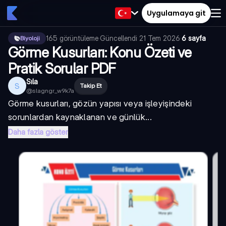
Uygulamaya git
165
görüntüleme
·
Güncellendi
21 Tem 2026
·
6 sayfa
Biyoloji
Görme Kusurları: Konu Özeti ve
Pratik Sorular PDF
Sıla
S
Takip Et
@
slagngr_w9k7a
Görme kusurları, gözün yapısı veya işleyişindeki
sorunlardan kaynaklanan ve günlük...
Daha fazla göster