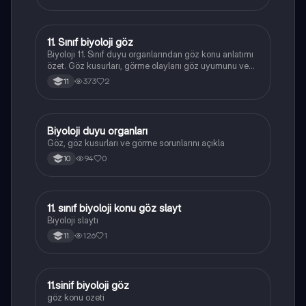
11. Sınıf biyoloji göz
Biyoloji
Biyoloji 11. Sınıf duyu organlarından göz konu anlatımı
özet. Göz kusurları, görme olaylarıı göz uyumunu ve
gözün yardımcı kısımlarından bahsedilmiştir. 11. Sınıf
373
2
11
sayısal öğrencisi için ideal bir konu anlatımı.
Biyoloji duyu organları
Biyoloji
Göz, göz kusurları ve görme sorunlarını açıkla
94
0
10
11. sınıf biyoloji konu göz slayt
Biyoloji
Biyoloji slaytı
126
1
11
11.sinif biyoloji göz
Biyoloji
göz konu ozeti