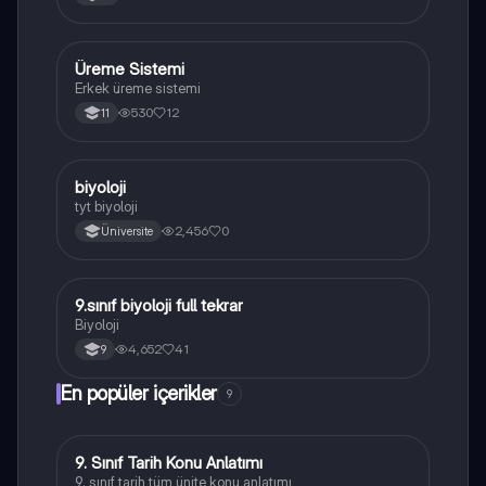
Üreme Sistemi
Biyoloji
Erkek üreme sistemi
530
12
11
B
biyoloji
Biyoloji
tyt biyoloji
2,456
0
Üniversite
9.sınıf biyoloji full tekrar
Biyoloji
Biyoloji
4,652
41
9
En popüler içerikler
9
9. Sınıf Tarih Konu Anlatımı
Tarih
9. sınıf tarih tüm ünite konu anlatımı