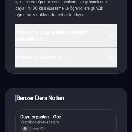
içerikleri ve öğrencilerin becerilerine ve gelişimlerine
dayalı %100 kişiselleştirme ile öğrencilere günlük
öğrenme zorluklarında rehberlik ediyor.
Knowunity uygulamasını nereden
indirebilirim?
Uygulamayı Google Play Store ve Apple App Store'dan
indirebilirsiniz.
Knowunity ücretsiz mi?
Knowunity uygulaması ücretsiz! Uygulamamız çok
yakında indirmeye hazır olacak, bekle bizi. 💙
Benzer Ders Notları
Duyu organları - Göz
Biyoloji
Yazdikca ekleyeceğim
82
5
12