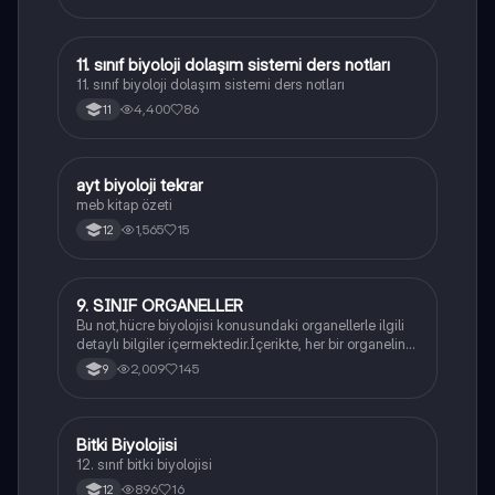
11. sınıf biyoloji dolaşım sistemi ders notları
Biyoloji
11. sınıf biyoloji dolaşım sistemi ders notları
4,400
86
11
ayt biyoloji tekrar
Biyoloji
meb kitap özeti
1,565
15
12
9. SINIF ORGANELLER
Biyoloji
Bu not,hücre biyolojisi konusundaki organellerle ilgili
detaylı bilgiler içermektedir.İçerikte, her bir organelin
yapısı,fonksiyonları ve hücre içindeki rolü
2,009
145
9
açıklanmaktadır.
Bitki Biyolojisi
Biyoloji
12. sınıf bitki biyolojisi
896
16
12