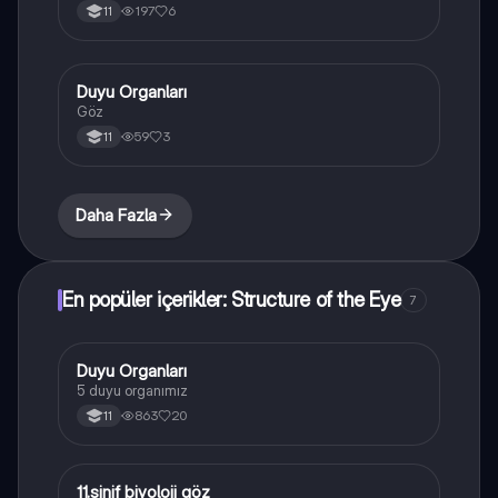
197
6
11
Duyu Organları
Biyoloji
Göz
59
3
11
Daha Fazla
En popüler içerikler: Structure of the Eye
7
Duyu Organları
Biyoloji
5 duyu organımız
863
20
11
11.sinif biyoloji göz
Biyoloji