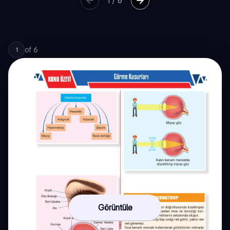
1
/
6
of
6
1
Görüntüle