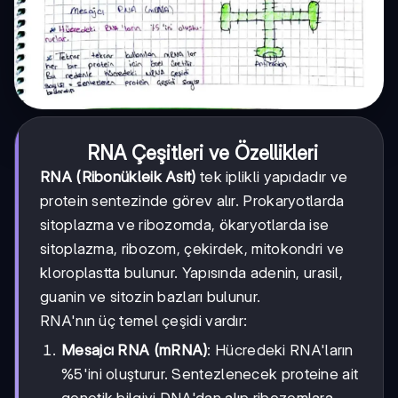
RNA Çeşitleri ve Özellikleri
RNA (Ribonükleik Asit)
tek iplikli yapıdadır ve
protein sentezinde görev alır. Prokaryotlarda
sitoplazma ve ribozomda, ökaryotlarda ise
sitoplazma, ribozom, çekirdek, mitokondri ve
kloroplastta bulunur. Yapısında adenin, urasil,
guanin ve sitozin bazları bulunur.
RNA'nın üç temel çeşidi vardır:
Mesajcı RNA (mRNA)
: Hücredeki RNA'ların
%5'ini oluşturur. Sentezlenecek proteine ait
genetik bilgiyi DNA'dan alıp ribozomlara