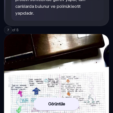
canlılarda bulunur ve polinükleotit
yapıdadır.
of
8
7
Görüntüle