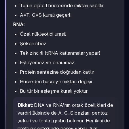
Türün diploit hücresinde miktarı sabittir
A=T, G=S kuralı geçerli
RNA:
Özel nükleotidi urasil
Şekeri riboz
Tek zincirli (tRNA katlanmalar yapar)
Eşleyemez ve onaramaz
Protein sentezine doğrudan katılır
Hücreden hücreye miktarı değişir
Bu tür bir eşleşme kuralı yoktur
Dikkat:
DNA ve RNA'nın ortak özellikleri de
vardır! İkisinde de A, G, S bazları, pentoz
şekeri ve fosfat grubu bulunur. Her ikisi de
protein sentezinde görev yapar, tüm