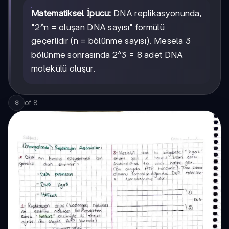
Matematiksel İpucu:
DNA replikasyonunda,
"2^n = oluşan DNA sayısı" formülü
geçerlidir (n = bölünme sayısı). Mesela 3
bölünme sonrasında 2^3 = 8 adet DNA
molekülü oluşur.
of
8
8