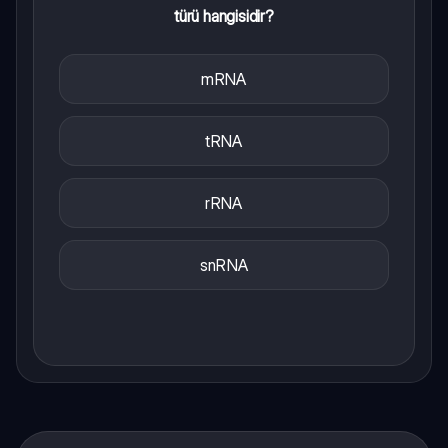
türü hangisidir?
mRNA
tRNA
rRNA
snRNA