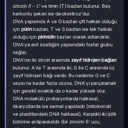
S-
−
sitozin
ve timin (T) bazları bulunur. Beş
S
C
C
karbonlu şekeri ise deoksiriboz'dur.
DNA yapısında A ve G bazları çift halkalı olduğu
için
pürin
bazları, T ve S bazları ise tek halkalı
olduğu için
pirimidin
bazları olarak adlandırılır.
DNA'ya asit özelliğini yapısındaki fosfat grubu
sağlar.
DNA'nın iki zinciri arasında
zayıf hidrojen bağları
bulunur. A ile T arasında iki, G ile C arasında üç
zayıf hidrojen bağı vardır. Bu nedenle G ve C
sayısı ne kadar fazla olursa, DNA'yı parçalamak
için gerekli sıcaklık da o kadar yüksek olur.
DNA molekülü prokaryotlarda halkasal,
ökaryotlarda ise sarmal yapıdadır (mitokondri
ve plastitlerdeki DNA halkasal). Karşılıklı iki iplik
birbirine antiparaleldir (bir zincirin 5' ucu,