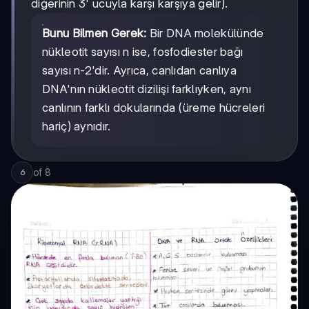
diğerinin 3' ucuyla karşı karşıya gelir).
Bunu Bilmen Gerek:
Bir DNA molekülünde
nükleotit sayısı n ise, fosfodiester bağı
sayısı n-2'dir. Ayrıca, canlıdan canlıya
DNA'nın nükleotit dizilişi farklıyken, aynı
canlının farklı dokularında (üreme hücreleri
hariç) aynıdır.
of
8
6