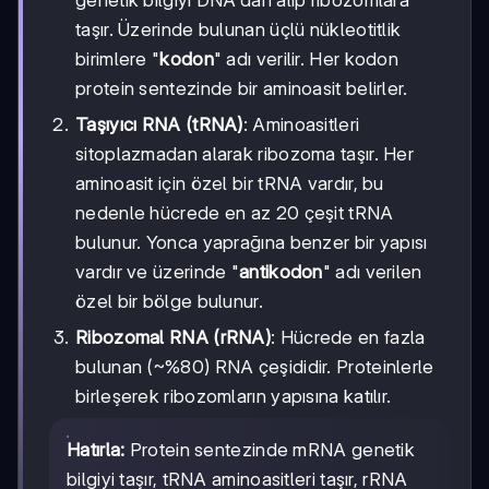
taşır. Üzerinde bulunan üçlü nükleotitlik
birimlere "
kodon
" adı verilir. Her kodon
protein sentezinde bir aminoasit belirler.
Taşıyıcı RNA (tRNA)
: Aminoasitleri
sitoplazmadan alarak ribozoma taşır. Her
aminoasit için özel bir tRNA vardır, bu
nedenle hücrede en az 20 çeşit tRNA
bulunur. Yonca yaprağına benzer bir yapısı
vardır ve üzerinde "
antikodon
" adı verilen
özel bir bölge bulunur.
Ribozomal RNA (rRNA)
: Hücrede en fazla
bulunan (~%80) RNA çeşididir. Proteinlerle
birleşerek ribozomların yapısına katılır.
Hatırla:
Protein sentezinde mRNA genetik
bilgiyi taşır, tRNA aminoasitleri taşır, rRNA