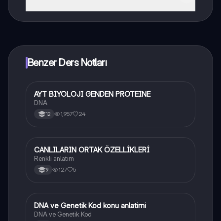
Knowunity uygulaması ücretsiz! Uygulamamız çok
yakında indirmeye hazır olacak, bekle bizi. 💙
Benzer Ders Notları
A
AYT BİYOLOJİ GENDEN PROTEİNE
Biyoloji
DNA
1,957
24
12
C
CANLILARIN ORTAK ÖZELLİKLERİ
Biyoloji
Renkli anlatım
127
5
9
DNA ve Genetik Kod konu anlatimi
Fen Bilimleri
DNA ve Genetik Kod