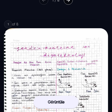
1
/
8
of
8
1
Görüntüle