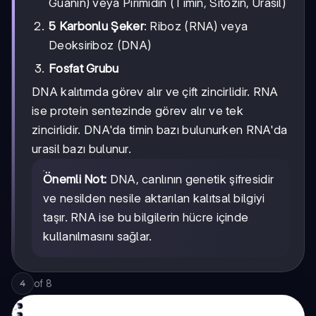
Guanin) veya Pirimidin (Timin, Sitozin, Urasil)
5 Karbonlu Şeker
: Riboz (RNA) veya
Deoksiriboz (DNA)
Fosfat Grubu
DNA kalıtımda görev alır ve çift zincirlidir. RNA
ise protein sentezinde görev alır ve tek
zincirlidir. DNA'da timin bazı bulunurken RNA'da
urasil bazı bulunur.
Önemli Not:
DNA, canlının genetik şifresidir
ve nesilden nesile aktarılan kalıtsal bilgiyi
taşır. RNA ise bu bilgilerin hücre içinde
kullanılmasını sağlar.
of
8
4