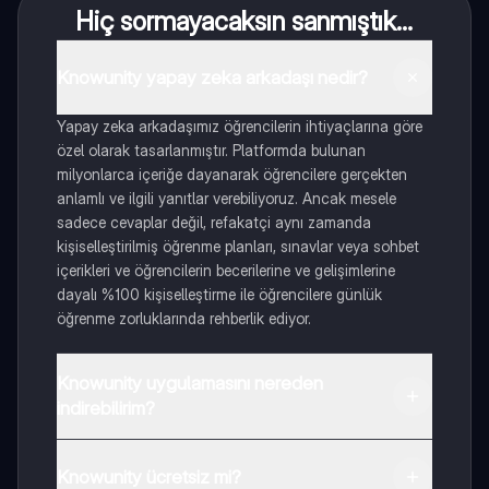
Hiç sormayacaksın sanmıştık...
Knowunity yapay zeka arkadaşı nedir?
Yapay zeka arkadaşımız öğrencilerin ihtiyaçlarına göre
özel olarak tasarlanmıştır. Platformda bulunan
milyonlarca içeriğe dayanarak öğrencilere gerçekten
anlamlı ve ilgili yanıtlar verebiliyoruz. Ancak mesele
sadece cevaplar değil, refakatçi aynı zamanda
kişiselleştirilmiş öğrenme planları, sınavlar veya sohbet
içerikleri ve öğrencilerin becerilerine ve gelişimlerine
dayalı %100 kişiselleştirme ile öğrencilere günlük
öğrenme zorluklarında rehberlik ediyor.
Knowunity uygulamasını nereden
indirebilirim?
Uygulamayı Google Play Store ve Apple App Store'dan
indirebilirsiniz.
Knowunity ücretsiz mi?