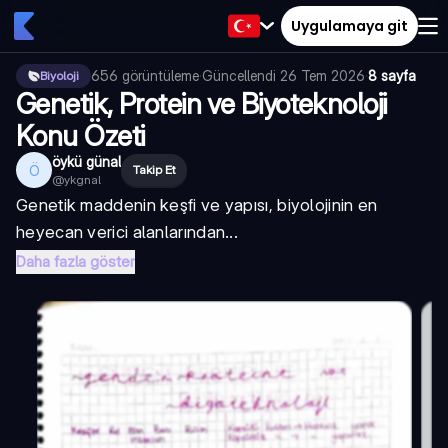
Uygulamaya git
656
görüntüleme
·
Güncellendi
26 Tem 2026
·
8 sayfa
Biyoloji
Genetik, Protein ve Biyoteknoloji
Konu Özeti
öykü günal
Ö
Takip Et
@
ykgnal
Genetik maddenin keşfi ve yapısı, biyolojinin en
heyecan verici alanlarından...
Daha fazla göster