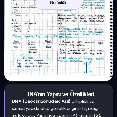
Görüntüle
DNA'nın Yapısı ve Özellikleri
DNA (Deoksiribonükleik Asit)
çift iplikli ve
sarmal yapıda olup genetik bilginin taşındığı
moleküldür. Yapısında adenin (A), guanin (G),