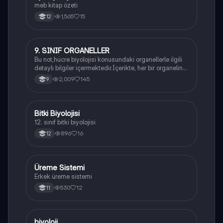
meb kitap özeti
1,565
15
12
9. SINIF ORGANELLER
Biyoloji
Bu not,hücre biyolojisi konusundaki organellerle ilgili
detaylı bilgiler içermektedir.İçerikte, her bir organelin
yapısı,fonksiyonları ve hücre içindeki rolü
2,009
145
9
açıklanmaktadır.
Bitki Biyolojisi
Biyoloji
12. sınıf bitki biyolojisi
896
16
12
Üreme Sistemi
Biyoloji
Erkek üreme sistemi
530
12
11
biyoloji
Biyoloji