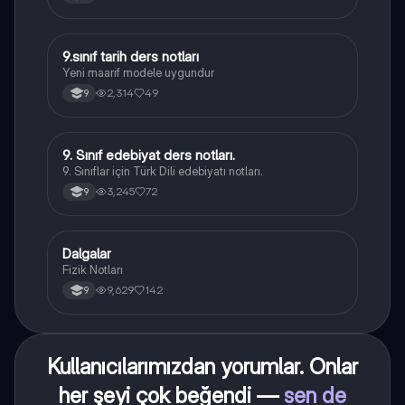
9.sınıf tarih ders notları
Tarih
Yeni maarif modele uygundur
2,314
49
9
9. Sınıf edebiyat ders notları.
Türk Dili ve Edebiyatı
9. Sınıflar için Türk Dili edebiyatı notları.
3,245
72
9
Dalgalar
Fizik
Fizik Notları
9,629
142
9
Kullanıcılarımızdan yorumlar. Onlar
her şeyi çok beğendi —
sen de