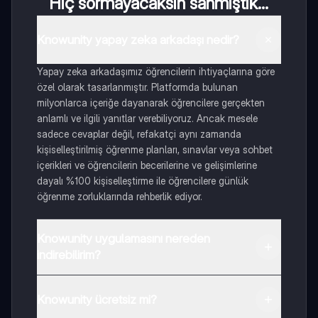
Hiç sormayacaksın sanmıştık...
Knowunity yapay zeka arkadaşı nedir?
Yapay zeka arkadaşımız öğrencilerin ihtiyaçlarına göre
özel olarak tasarlanmıştır. Platformda bulunan
milyonlarca içeriğe dayanarak öğrencilere gerçekten
anlamlı ve ilgili yanıtlar verebiliyoruz. Ancak mesele
sadece cevaplar değil, refakatçi aynı zamanda
kişiselleştirilmiş öğrenme planları, sınavlar veya sohbet
içerikleri ve öğrencilerin becerilerine ve gelişimlerine
dayalı %100 kişiselleştirme ile öğrencilere günlük
öğrenme zorluklarında rehberlik ediyor.
Knowunity uygulamasını nereden
indirebilirim?
Uygulamayı Google Play Store ve Apple App Store'dan
indirebilirsiniz.
Knowunity ücretsiz mi?