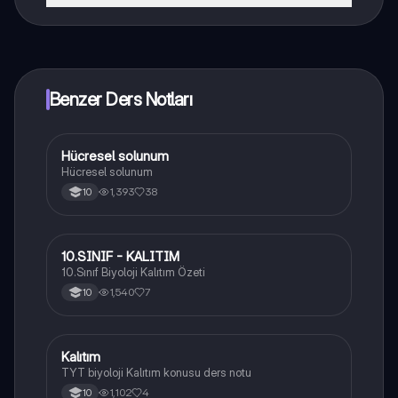
Knowunity uygulaması ücretsiz! Uygulamamız çok
yakında indirmeye hazır olacak, bekle bizi. 💙
Benzer Ders Notları
Hücresel solunum
Biyoloji
Hücresel solunum
1,393
38
10
10.SINIF - KALITIM
Biyoloji
10.Sınıf Biyoloji Kalıtım Özeti
1,540
7
10
Kalıtım
Biyoloji
TYT biyoloji Kalıtım konusu ders notu
1,102
4
10