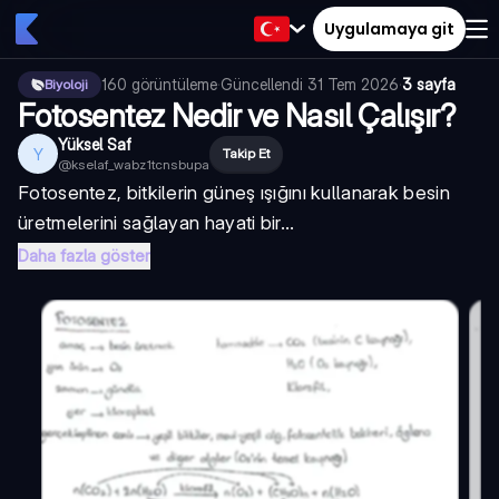
Uygulamaya git
160
görüntüleme
·
Güncellendi
31 Tem 2026
·
3 sayfa
Biyoloji
Fotosentez Nedir ve Nasıl Çalışır?
Yüksel Saf
Y
Takip Et
@
kselaf_wabz1tcnsbupa
Fotosentez, bitkilerin güneş ışığını kullanarak besin
üretmelerini sağlayan hayati bir...
Daha fazla göster