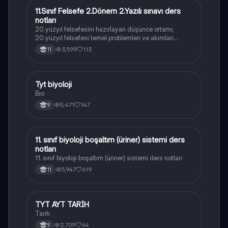
11.Sınıf Felsefe 2.Dönem 2.Yazılı sınavı ders
Felsefe
notları
20.yüzyıl felsefesini hazırlayan düşünce ortamı,
20.yüzyıl felsefesi temel problemleri ve akımları
konularını içermektedir
3,599
113
11
Tyt biyoloji
Biyoloji
Bio
5,471
147
9
11. sınıf biyoloji boşaltım (üriner) sistemi ders
Biyoloji
notları
11. sınıf biyoloji boşaltım (üriner) sistemi ders notları
5,947
619
11
TYT AYT TARİH
Tarih
Tarih
2,709
64
9