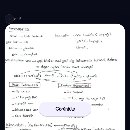
of
3
1
Görüntüle