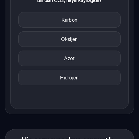
biri olan CO2, neyin kaynağıdır?
Karbon
Oksijen
Azot
Hidrojen