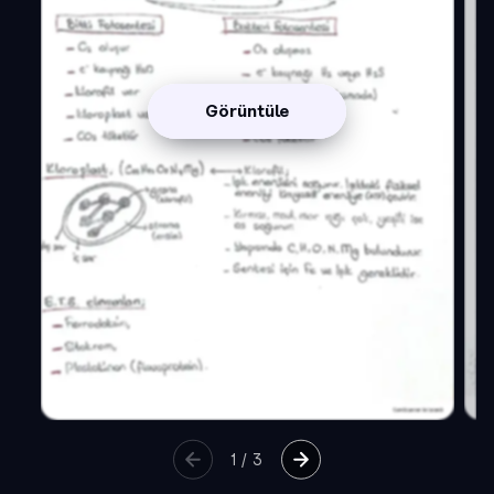
Görüntüle
1
/
3