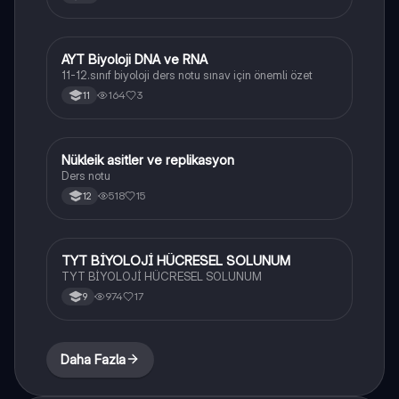
AYT Biyoloji DNA ve RNA
Biyoloji
11-12.sınıf biyoloji ders notu sınav için önemli özet
164
3
11
Nükleik asitler ve replikasyon
Biyoloji
Ders notu
518
15
12
TYT BİYOLOJİ HÜCRESEL SOLUNUM
Biyoloji
TYT BİYOLOJİ HÜCRESEL SOLUNUM
974
17
9
Daha Fazla