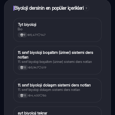
Biyoloji dersinin en popüler içerikleri
9
Tyt biyoloji
Biyoloji
Bio
5,471
147
9
11. sınıf biyoloji boşaltım (üriner) sistemi ders
Biyoloji
notları
11. sınıf biyoloji boşaltım (üriner) sistemi ders notları
5,947
619
11
11. sınıf biyoloji dolaşım sistemi ders notları
Biyoloji
11. sınıf biyoloji dolaşım sistemi ders notları
4,400
86
11
ayt biyoloji tekrar
Biyoloji