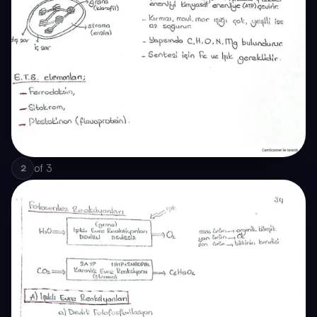
of
3
2