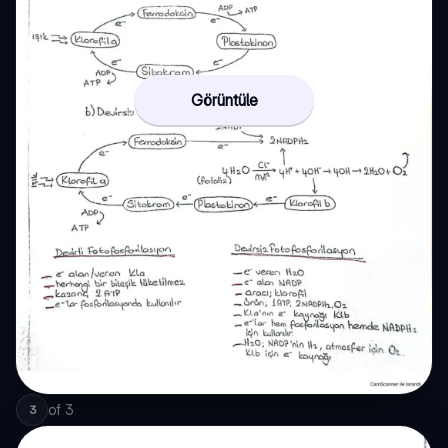
Görüntüle
of
3
3