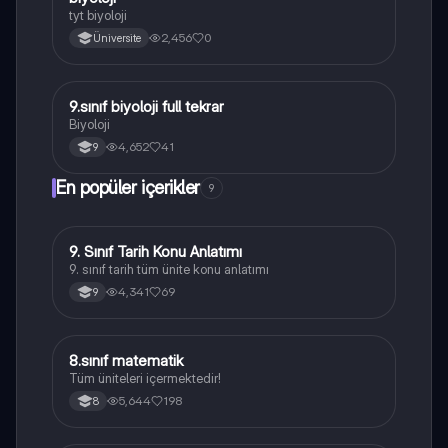
B
tyt biyoloji
2,456
0
Üniversite
9.sınıf biyoloji full tekrar
Biyoloji
Biyoloji
4,652
41
9
En popüler içerikler
9
9. Sınıf Tarih Konu Anlatımı
Tarih
9. sınıf tarih tüm ünite konu anlatımı
4,341
69
9
8.sınıf matematik
Matematik
Tüm üniteleri içermektedir!
5,644
198
8