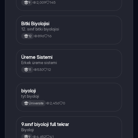
yapısı,fonksiyonları ve hücre içindeki rolü
2,009
145
9
açıklanmaktadır.
Bitki Biyolojisi
Biyoloji
12. sınıf bitki biyolojisi
896
16
12
Üreme Sistemi
Biyoloji
Erkek üreme sistemi
530
12
11
B
biyoloji
Biyoloji
tyt biyoloji
2,456
0
Üniversite
9.sınıf biyoloji full tekrar
Biyoloji
Biyoloji
4,652
41
9