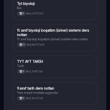
Tyt biyoloji
Biyoloji
Bio
5,471
147
9
11. sınıf biyoloji boşaltım (üriner) sistemi ders
Biyoloji
notları
11. sınıf biyoloji boşaltım (üriner) sistemi ders notları
5,947
619
11
TYT AYT TARİH
Tarih
Tarih
2,709
64
9
9.sınıf tarih ders notları
Tarih
Yeni maarif modele uygundur
2,314
49
9