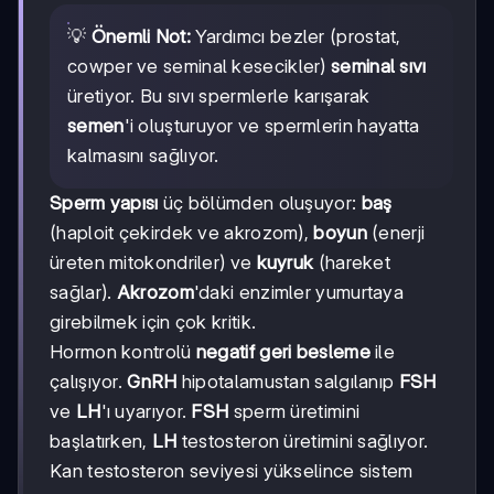
💡
Önemli Not:
Yardımcı bezler (prostat,
cowper ve seminal kesecikler)
seminal sıvı
üretiyor. Bu sıvı spermlerle karışarak
semen
'i oluşturuyor ve spermlerin hayatta
kalmasını sağlıyor.
Sperm yapısı
üç bölümden oluşuyor:
baş
(haploit çekirdek ve akrozom),
boyun
(enerji
üreten mitokondriler) ve
kuyruk
(hareket
sağlar).
Akrozom
'daki enzimler yumurtaya
girebilmek için çok kritik.
Hormon kontrolü
negatif geri besleme
ile
çalışıyor.
GnRH
hipotalamustan salgılanıp
FSH
ve
LH
'ı uyarıyor.
FSH
sperm üretimini
başlatırken,
LH
testosteron üretimini sağlıyor.
Kan testosteron seviyesi yükselince sistem