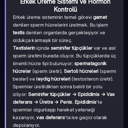
Erkek Üreme Sistemi ve Hormon
Kontrolü
Erkek üreme sisteminin temel görevi
gamet
denilen sperm hücrelerini üretmek. Bu işlem
testis
denilen organlarda gerçekleşiyor ve
oldukça karmaşık bir süreç.
Testislerin
içinde
seminifer tüpçükler
var ve asıl
sperm üretimi burada oluyor. Bu tüpçüklerde üç
önemli hücre tipi bulunuyor:
spermatagonik
hücreler
(sperm üretir),
Sertoli hücreleri
(spermi
besler) ve
leydig hücreleri
(testosteron üretir).
Spermler üretildikten sonra belirli bir yolu
izliyor:
Seminifer tüpçükler → Epididimis → Vas
deferans → Üretra → Penis
.
Epididimis
'te
spermler olgunlaşıp hareket yeteneği
kazanıyor,
vas deferans
'ta ise geçici olarak
depolanıyor.