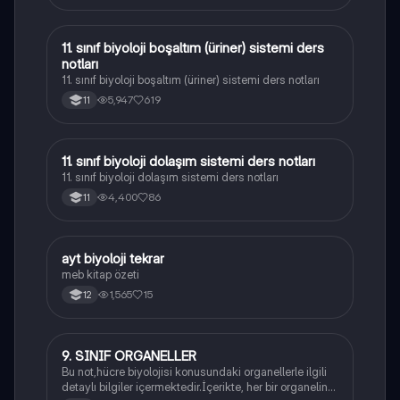
11. sınıf biyoloji boşaltım (üriner) sistemi ders
Biyoloji
notları
11. sınıf biyoloji boşaltım (üriner) sistemi ders notları
5,947
619
11
11. sınıf biyoloji dolaşım sistemi ders notları
Biyoloji
11. sınıf biyoloji dolaşım sistemi ders notları
4,400
86
11
ayt biyoloji tekrar
Biyoloji
meb kitap özeti
1,565
15
12
9. SINIF ORGANELLER
Biyoloji
Bu not,hücre biyolojisi konusundaki organellerle ilgili
detaylı bilgiler içermektedir.İçerikte, her bir organelin