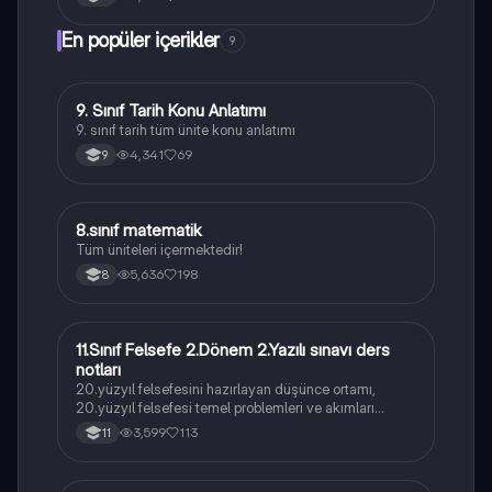
En popüler içerikler
9
9. Sınıf Tarih Konu Anlatımı
Tarih
9. sınıf tarih tüm ünite konu anlatımı
4,341
69
9
8
8.sınıf matematik
Matematik
Tüm üniteleri içermektedir!
5,636
198
8
11.Sınıf Felsefe 2.Dönem 2.Yazılı sınavı ders
Felsefe
notları
20.yüzyıl felsefesini hazırlayan düşünce ortamı,
20.yüzyıl felsefesi temel problemleri ve akımları
konularını içermektedir
3,599
113
11