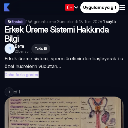
Uygulamaya git
166
görüntüleme
·
Güncellendi
18 Tem 2026
·
1 sayfa
Biyoloji
Erkek Üreme Sistemi Hakkında
Bilgi
Berra
B
Takip Et
@
berracnt
Erkek üreme sistemi, sperm üretiminden başlayarak bu
özel hücrelerin vücuttan...
Daha fazla göster
of
1
1