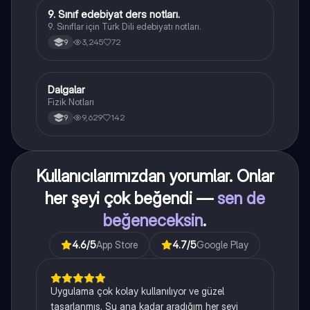
9. Sınıf edebiyat ders notları.
Türk Dili ve Edebiyatı
9. Sınıflar için Türk Dili edebiyatı notları.
3,245
72
9
Dalgalar
Fizik
Fizik Notları
9,629
142
9
Kullanıcılarımızdan yorumlar. Onlar
her şeyi çok beğendi —
sen de
beğeneceksin
.
4.6
/5
App Store
4.7
/5
Google Play
Uygulama çok kolay kullanılıyor ve güzel
tasarlanmış. Şu ana kadar aradığım her şeyi