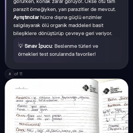
görürken, konak zarar görüyor. Ökse otu tam
parazit örneğiyken, yarı parazitler de mevcut.
Ayrıştırıcılar
hücre dışına güçlü enzimler
salgılayarak ölü organik maddeleri basit
bileşiklere dönüştürüp çevreye geri veriyor.
💡
Sınav İpucu
: Beslenme türleri ve
örnekleri test sorularında favoriler!
of
11
6