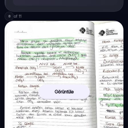
of
11
8
Görüntüle