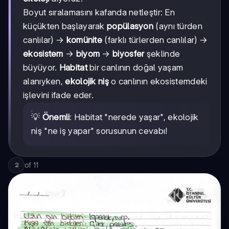
Boyut sıralamasını kafanda netleştir: En
küçükten başlayarak
popülasyon
(aynı türden
canlılar) →
komünite
(farklı türlerden canlılar) →
ekosistem
→
biyom
→
biyosfer
şeklinde
büyüyor.
Habitat
bir canlının doğal yaşam
alanıyken,
ekolojik niş
o canlının ekosistemdeki
işlevini ifade eder.
💡
Önemli
: Habitat "nerede yaşar", ekolojik
niş "ne iş yapar" sorusunun cevabı!
of
11
2