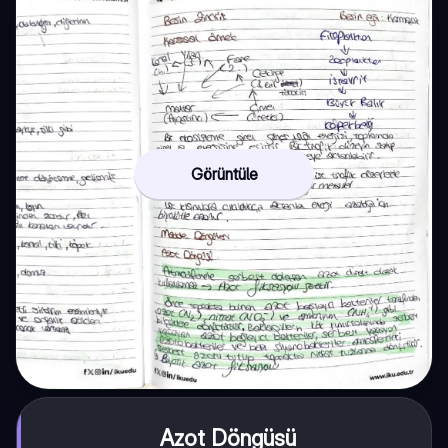
Görüntüle
Azot Döngüsü