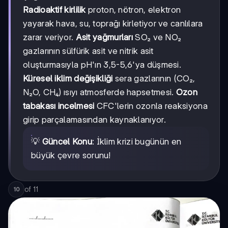
Radioaktif kirlilik
proton, nötron, elektron
yayarak hava, su, toprağı kirletiyor ve canlılara
zarar veriyor.
Asit yağmurları
SO₂ ve NO₂
gazlarının sülfürik asit ve nitrik asit
oluşturmasıyla pH'ın 3,5-5,6'ya düşmesi.
Küresel iklim değişikliği
sera gazlarının (CO₂,
N₂O, CH₄) ısıyı atmosferde hapsetmesi.
Ozon
tabakası incelmesi
CFC'lerin ozonla reaksiyona
girip parçalamasından kaynaklanıyor.
💡
Güncel Konu
: İklim krizi bugünün en
büyük çevre sorunu!
of
11
10