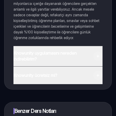
milyonlarca içeriğe dayanarak öğrencilere gerçekten
anlamlı ve ilgili yanıtlar verebiliyoruz. Ancak mesele
sadece cevaplar değil, refakatçi aynı zamanda
kişiselleştirilmiş öğrenme planları, sınavlar veya sohbet
içerikleri ve öğrencilerin becerilerine ve gelişimlerine
dayalı %100 kişiselleştirme ile öğrencilere günlük
öğrenme zorluklarında rehberlik ediyor.
Knowunity uygulamasını nereden
indirebilirim?
Uygulamayı Google Play Store ve Apple App Store'dan
indirebilirsiniz.
Knowunity ücretsiz mi?
Knowunity uygulaması ücretsiz! Uygulamamız çok
yakında indirmeye hazır olacak, bekle bizi. 💙
Benzer Ders Notları