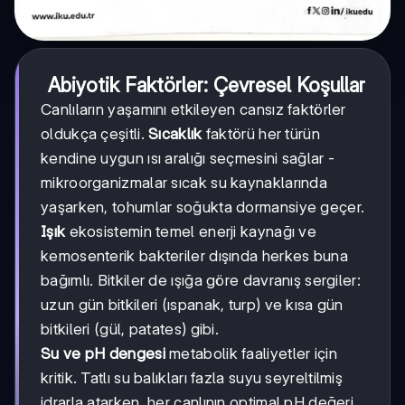
Abiyotik Faktörler: Çevresel Koşullar
Canlıların yaşamını etkileyen cansız faktörler
oldukça çeşitli.
Sıcaklık
faktörü her türün
kendine uygun ısı aralığı seçmesini sağlar -
mikroorganizmalar sıcak su kaynaklarında
yaşarken, tohumlar soğukta dormansiye geçer.
Işık
ekosistemin temel enerji kaynağı ve
kemosenterik bakteriler dışında herkes buna
bağımlı. Bitkiler de ışığa göre davranış sergiler:
uzun gün bitkileri (ıspanak, turp) ve kısa gün
bitkileri (gül, patates) gibi.
Su ve pH dengesi
metabolik faaliyetler için
kritik. Tatlı su balıkları fazla suyu seyreltilmiş
idrarla atarken, her canlının optimal pH değeri