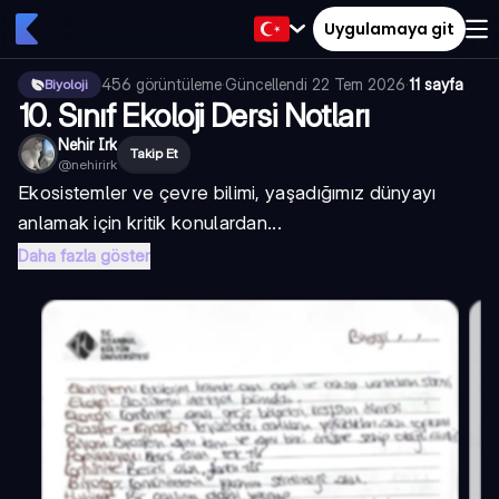
Uygulamaya git
456
görüntüleme
·
Güncellendi
22 Tem 2026
·
11 sayfa
Biyoloji
10. Sınıf Ekoloji Dersi Notları
Nehir Irk
Takip Et
@
nehirirk
Ekosistemler ve çevre bilimi, yaşadığımız dünyayı
anlamak için kritik konulardan...
Daha fazla göster