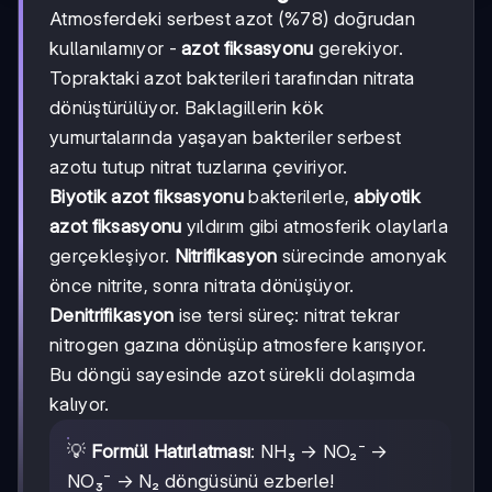
Atmosferdeki serbest azot (%78) doğrudan
kullanılamıyor -
azot fiksasyonu
gerekiyor.
Topraktaki azot bakterileri tarafından nitrata
dönüştürülüyor. Baklagillerin kök
yumurtalarında yaşayan bakteriler serbest
azotu tutup nitrat tuzlarına çeviriyor.
Biyotik azot fiksasyonu
bakterilerle,
abiyotik
azot fiksasyonu
yıldırım gibi atmosferik olaylarla
gerçekleşiyor.
Nitrifikasyon
sürecinde amonyak
önce nitrite, sonra nitrata dönüşüyor.
Denitrifikasyon
ise tersi süreç: nitrat tekrar
nitrogen gazına dönüşüp atmosfere karışıyor.
Bu döngü sayesinde azot sürekli dolaşımda
kalıyor.
💡
Formül Hatırlatması
: NH₃ → NO₂⁻ →
NO₃⁻ → N₂ döngüsünü ezberle!