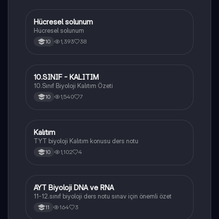
Hücresel solunum
Biyoloji
Hücresel solunum
1,393
38
10
10.SINIF - KALITIM
Biyoloji
10.Sınıf Biyoloji Kalıtım Özeti
1,540
7
10
Kalıtım
Biyoloji
TYT biyoloji Kalıtım konusu ders notu
1,102
4
10
AYT Biyoloji DNA ve RNA
Biyoloji
11-12.sınıf biyoloji ders notu sınav için önemli özet
164
3
11