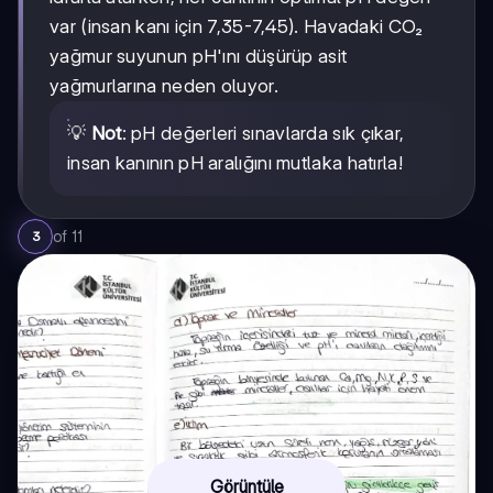
var (insan kanı için 7,35-7,45). Havadaki CO₂
yağmur suyunun pH'ını düşürüp asit
yağmurlarına neden oluyor.
💡
Not
: pH değerleri sınavlarda sık çıkar,
insan kanının pH aralığını mutlaka hatırla!
of
11
3
Görüntüle