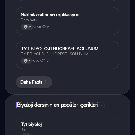
Nükleik asitler ve replikasyon
Biyoloji
Ders notu
518
15
12
TYT BİYOLOJİ HÜCRESEL SOLUNUM
Biyoloji
TYT BİYOLOJİ HÜCRESEL SOLUNUM
973
17
9
Daha Fazla
Biyoloji dersinin en popüler içerikleri
9
Tyt biyoloji
Biyoloji
Bio