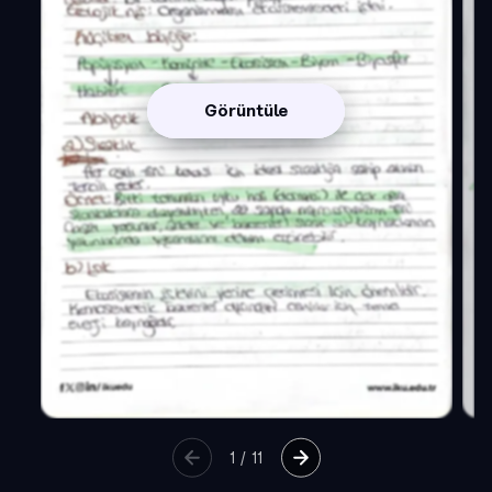
Görüntüle
1
/
11