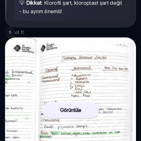
💡
Dikkat
: Klorofil şart, kloroplast şart değil
- bu ayrım önemli!
of
11
5
Görüntüle