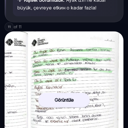
💡
Kişisel Sorumluluk
: Ayak izin ne kadar
büyük, çevreye etkин o kadar fazla!
of
11
11
Görüntüle