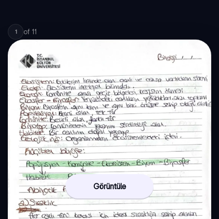
of
11
1
Görüntüle