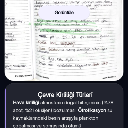
Görüntüle
Çevre Kirliliği Türleri
Hava kirliliği
atmosferin doğal bileşiminin (%78
azot, %21 oksijen) bozulması.
Ötrofikasyon
su
kaynaklarındaki besin artışıyla plankton
çoğalması ve sonrasında ölümü.