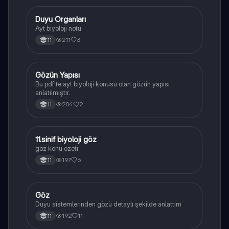
Duyu Organları
Biyoloji
Ayt biyoloji notu
211
3
11
Gözün Yapısı
Biyoloji
Bu pdf'te ayt biyoloji konusu olan gözün yapısı
anlatılmıştır.
204
2
11
11.sinif biyoloji göz
Biyoloji
göz konu ozeti
197
6
11
Göz
Biyoloji
Duyu sistemlerinden gözü detaylı şekilde anlattim
192
11
11