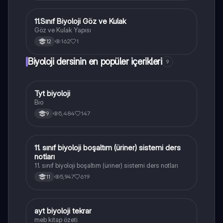
11.Sınıf Biyoloji Göz ve Kulak
Biyoloji
Göz ve Kulak Yapısı
162
1
12
Biyoloji dersinin en popüler içerikleri
9
Tyt biyoloji
Biyoloji
Bio
5,484
147
9
11. sınıf biyoloji boşaltım (üriner) sistemi ders
Biyoloji
notları
11. sınıf biyoloji boşaltım (üriner) sistemi ders notları
5,947
619
11
ayt biyoloji tekrar
Biyoloji
meb kitap özeti