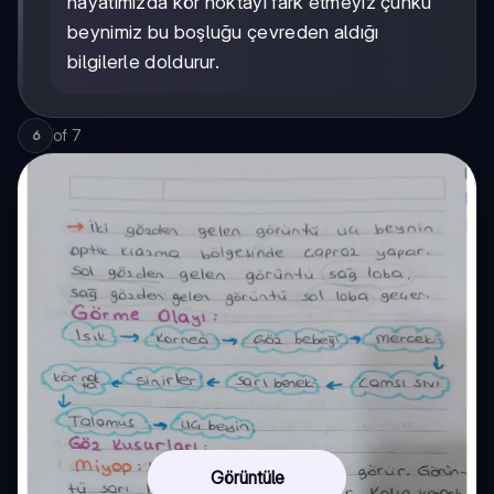
hayatımızda kör noktayı fark etmeyiz çünkü
beynimiz bu boşluğu çevreden aldığı
bilgilerle doldurur.
of
7
6
Görüntüle