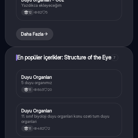
Yazdikca ekleyeceğim
82
5
12
Daha Fazla
En popüler içerikler: Structure of the Eye
7
Duyu Organları
Biyoloji
5 duyu organımız
863
20
11
Duyu Organları
Biyoloji
11. sınıf biyoloji duyu organlari konu ozeti tum duyu
organlari
482
2
11