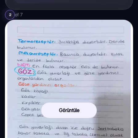
of
7
2
Görüntüle