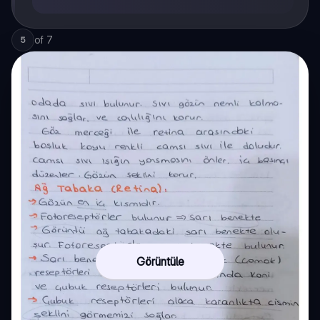
of
7
5
Görüntüle