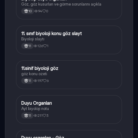
Göz, göz kusurları ve görme sorunlarını açıkla
94
0
10
11. sınıf biyoloji konu göz slayt
Biyoloji
Biyoloji slaytı
126
1
11
11.sinif biyoloji göz
Biyoloji
göz konu ozeti
197
6
11
Duyu Organları
Biyoloji
Ayt biyoloji notu
211
3
11
Duyu organları - Göz
Biyoloji