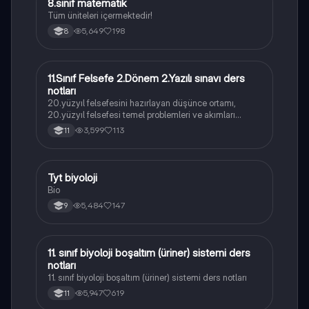
8.sınıf matematik
Matematik
Tüm üniteleri içermektedir!
5,649
198
8
11.Sınıf Felsefe 2.Dönem 2.Yazılı sınavı ders
Felsefe
notları
20.yüzyıl felsefesini hazırlayan düşünce ortamı,
20.yüzyıl felsefesi temel problemleri ve akımları
konularını içermektedir
3,599
113
11
Tyt biyoloji
Biyoloji
Bio
5,484
147
9
11. sınıf biyoloji boşaltım (üriner) sistemi ders
Biyoloji
notları
11. sınıf biyoloji boşaltım (üriner) sistemi ders notları
5,947
619
11