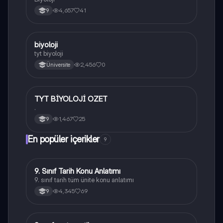
4,657
41
9
B
biyoloji
Biyoloji
tyt biyoloji
2,456
0
Üniversite
TYT BİYOLOJİ OZET
Biyoloji
.
1,467
25
9
En popüler içerikler
9
9. Sınıf Tarih Konu Anlatımı
Tarih
9. sınıf tarih tüm ünite konu anlatımı
4,345
69
9