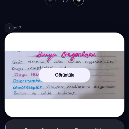
1
/
7
of
7
1
Görüntüle