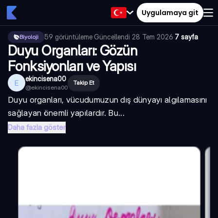
Uygulamaya git
59
görüntüleme
·
Güncellendi
28 Tem 2026
·
7 sayfa
Biyoloji
Duyu Organları: Gözün
Fonksiyonları ve Yapısı
ekincisena00
E
Takip Et
@
ekincisena00
Duyu organları, vücudumuzun dış dünyayı algılamasını
sağlayan önemli yapılardır. Bu...
Daha fazla göster