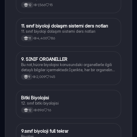
1,566
15
12
11. sınıf biyoloji dolaşım sistemi ders notları
Biyoloji
11. sınıf biyoloji dolaşım sistemi ders notları
4,400
86
11
9. SINIF ORGANELLER
Biyoloji
Bu not,hücre biyolojisi konusundaki organellerle ilgili
detaylı bilgiler içermektedir.İçerikte, her bir organelin
yapısı,fonksiyonları ve hücre içindeki rolü
2,009
145
9
açıklanmaktadır.
Bitki Biyolojisi
Biyoloji
12. sınıf bitki biyolojisi
896
16
12
9.sınıf biyoloji full tekrar
Biyoloji
Biyoloji