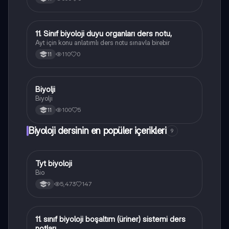
11. Sinıf biyoloji duyu organları ders notu,
Biyoloji
Ayt için konu anlatımlı ders notu sınavla birebir
110
0
11
Biyolji
Biyoloji
Biyolji
100
5
11
Biyoloji dersinin en popüler içerikleri
9
Tyt biyoloji
Biyoloji
Bio
5,473
147
9
11. sınıf biyoloji boşaltım (üriner) sistemi ders
Biyoloji
notları