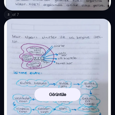
of
7
3
Görüntüle