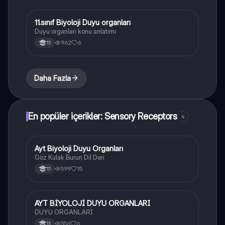
11.sınıf Biyoloji Duyu organları
Biyoloji
Duyu organları konu anlatımı
962
6
11
Daha Fazla
En popüler içerikler: Sensory Receptors
4
Ayt Biyoloji Duyu Organları
Biyoloji
Göz Kulak Burun Dil Deri
599
15
11
AYT BİYOLOJİ DUYU ORGANLARI
Biyoloji
DUYU ORGANLARI
556
6
11