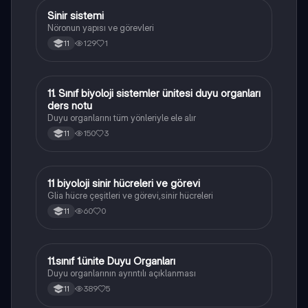
Sinir sistemi
Biyoloji
Nöronun yapısı ve görevleri
129
1
11
11. Sınıf biyoloji sistemler ünitesi duyu organları
Biyoloji
ders notu
Duyu organlarını tüm yönleriyle ele alır
150
3
11
11 biyoloji sinir hücreleri ve görevi
Biyoloji
Glia hücre çeşitleri ve görevi,sinir hücreleri
60
0
11
11.sınıf 1.ünite Duyu Organları
Biyoloji
Duyu organlarının ayrıntılı açıklanması
389
5
11