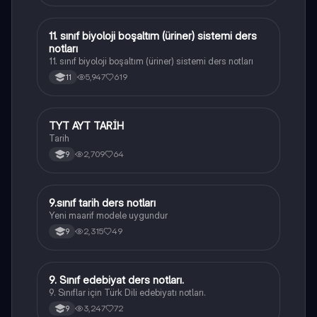
11. sınıf biyoloji boşaltım (üriner) sistemi ders
Biyoloji
notları
11. sınıf biyoloji boşaltım (üriner) sistemi ders notları
5,947
619
11
TYT AYT TARİH
Tarih
Tarih
2,709
64
9
9.sınıf tarih ders notları
Tarih
Yeni maarif modele uygundur
2,315
49
9
9. Sınıf edebiyat ders notları.
Türk Dili ve Edebiyatı
9. Sınıflar için Türk Dili edebiyatı notları.
3,247
72
9