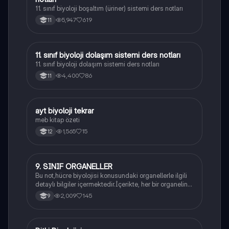
11. sınıf biyoloji boşaltım (üriner) sistemi ders notları
5,947
619
11
11. sınıf biyoloji dolaşım sistemi ders notları
Biyoloji
11. sınıf biyoloji dolaşım sistemi ders notları
4,400
86
11
ayt biyoloji tekrar
Biyoloji
meb kitap özeti
1,565
15
12
9. SINIF ORGANELLER
Biyoloji
Bu not,hücre biyolojisi konusundaki organellerle ilgili
detaylı bilgiler içermektedir.İçerikte, her bir organelin
yapısı,fonksiyonları ve hücre içindeki rolü
2,009
145
9
açıklanmaktadır.