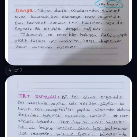
of
7
4