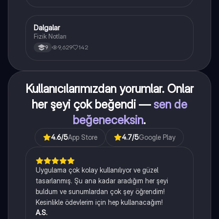
Dalgalar
Fizik
Fizik Notları
9,629
142
9
Kullanıcılarımızdan yorumlar. Onlar
her şeyi çok beğendi —
sen de
beğeneceksin
.
4.6
/5
App Store
4.7
/5
Google Play
Uygulama çok kolay kullanılıyor ve güzel
tasarlanmış. Şu ana kadar aradığım her şeyi
buldum ve sunumlardan çok şey öğrendim!
Kesinlikle ödevlerim için hep kullanacağım!
A.S.