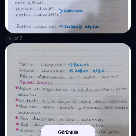
of
7
6
Görüntüle