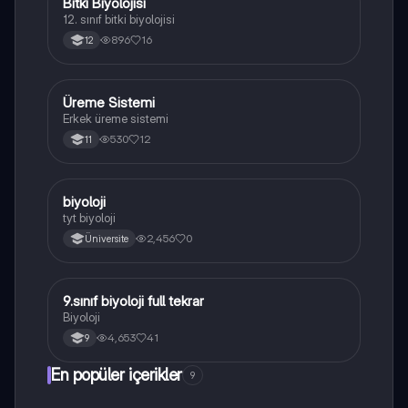
Bitki Biyolojisi
Biyoloji
12. sınıf bitki biyolojisi
896
16
12
Üreme Sistemi
Biyoloji
Erkek üreme sistemi
530
12
11
B
biyoloji
Biyoloji
tyt biyoloji
2,456
0
Üniversite
9.sınıf biyoloji full tekrar
Biyoloji
Biyoloji
4,653
41
9
En popüler içerikler
9