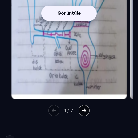
Görüntüle
1
/
7