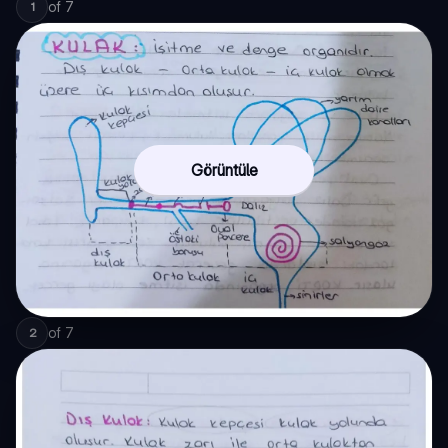
of
7
1
Görüntüle
of
7
2