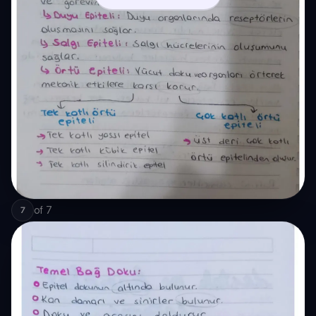
of
7
7