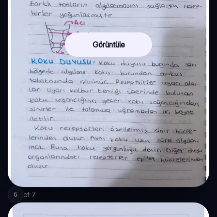
Görüntüle
of
7
5