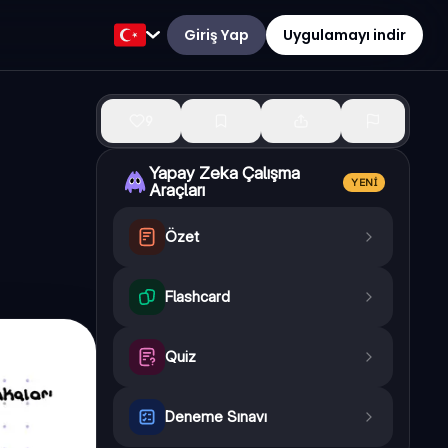
Giriş Yap
Uygulamayı indir
9
Yapay Zeka Çalışma
YENI
Araçları
Özet
Flashcard
Quiz
Deneme Sınavı