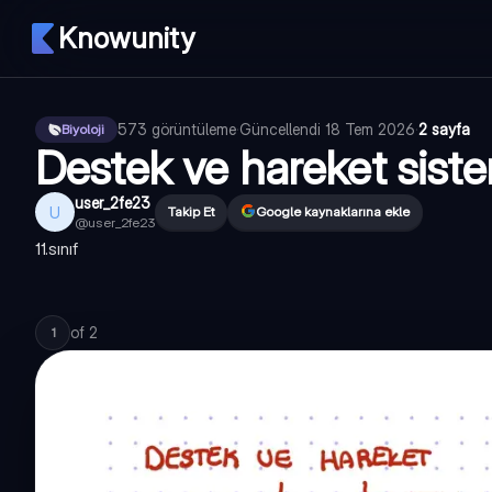
Knowunity
573
görüntüleme
·
Güncellendi
18 Tem 2026
·
2 sayfa
Biyoloji
Destek ve hareket sist
user_2fe23
U
Takip Et
Google kaynaklarına ekle
@
user_2fe23
11.sınıf
of
2
1