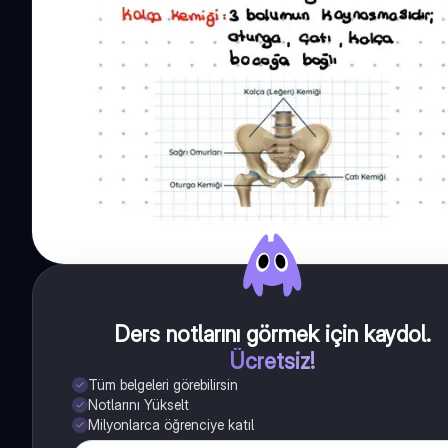
Ders notlarını görmek için kaydol
.
Ücretsiz!
Tüm belgeleri görebilirsin
Notlarını Yükselt
Milyonlarca öğrenciye katıl