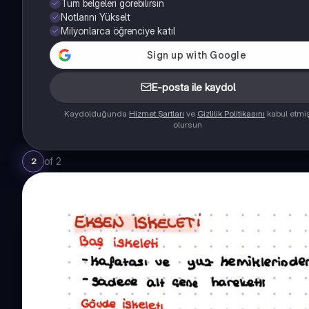
Tüm belgeleri görebilirsin
Notlarını Yükselt
Milyonlarca öğrenciye katıl
E-posta ile kaydol
Kaydolduğunda
Hizmet Şartları
ve
Gizlilik Politikasını
kabul etmi
olursun
of
2
2