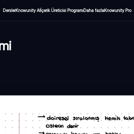
Dersler
Knowunity AI
İçerik Üreticisi Programı
Daha fazla
Knowunity Pro
emi