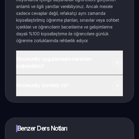
anlamlı ve ilgili yanıtlar verebiliyoruz. Ancak mesele
sadece cevaplar değil, refakatçi aynı zamanda
kişiselleştirilmiş öğrenme planları, sınavlar veya sohbet
içerikleri ve öğrencilerin becerilerine ve gelişimlerine
dayalı %100 kişiselleştirme ile öğrencilere günlük
öğrenme zorluklarında rehberlik ediyor.
Knowunity uygulamasını nereden
indirebilirim?
Uygulamayı Google Play Store ve Apple App Store'dan
indirebilirsiniz.
Knowunity ücretsiz mi?
Knowunity uygulaması ücretsiz! Uygulamamız çok
yakında indirmeye hazır olacak, bekle bizi. 💙
Benzer Ders Notları