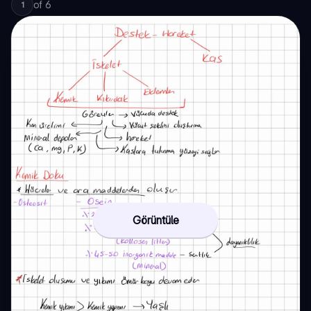
of
6
1
Görüntüle