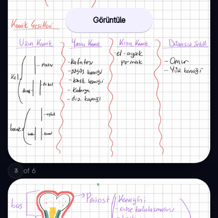
Görüntüle
of
6
3