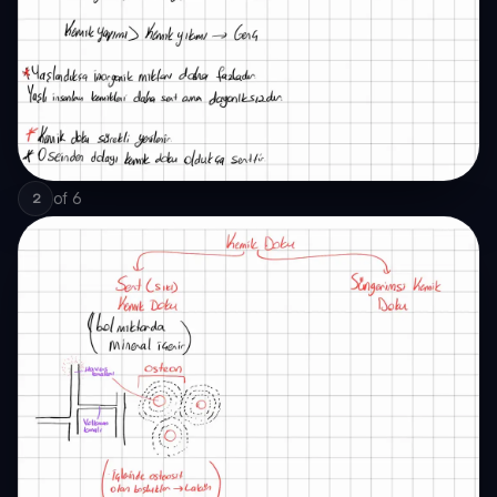
of
6
2