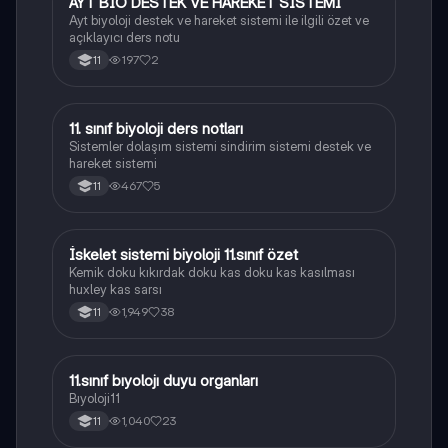
AYT BİO DESTEK VE HAREKET SİSTEMİ
Biyoloji
Ayt biyoloji destek ve hareket sistemi ile ilgili özet ve
açıklayıcı ders notu
197
2
11
11. sınıf biyoloji ders notları
Biyoloji
Sistemler dolaşım sistemi sindirim sistemi destek ve
hareket sistemi
467
5
11
İskelet sistemi biyoloji 11.sınıf özet
Biyoloji
Kemik doku kıkırdak doku kas doku kas kasılması
huxley kas sarsı
1,949
38
11
11.sınıf bıyolojı duyu organları
Biyoloji
Bıyoloji11
1,040
23
11