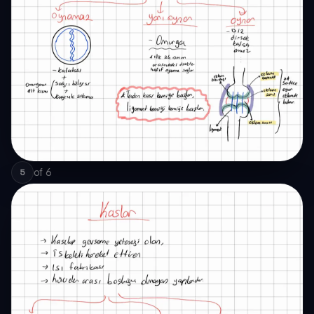
of
6
5