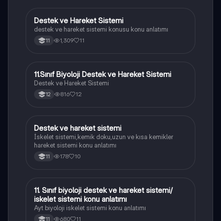
Destek ve Hareket Sistemi
Biyoloji
destek ve hareket sistemi konusu konu anlatımı
1,309
11
11
11.Sınıf Biyoloji Destek ve Hareket Sistemi
Biyoloji
Destek ve Hareket Sistemi
816
12
12
Destek ve hareket sistemi
Biyoloji
İskelet sistemi,kemik doku,uzun ve kısa kemikler
hareket sistemi konu anlatımı
178
10
11
11. Sınıf biyoloji destek ve hareket sistemi/
Biyoloji
iskelet sistemi konu anlatımı
Ayt biyoloji iskelet sistemi konu anlatımı
680
11
11