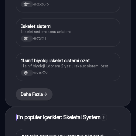
252
6
11
İskelet sistemi
Biyoloji
İskelet sistemi konu anlatımı
72
1
11
11.sınıf biyoloji iskelet sistemi özet
Biyoloji
11.sınıf biyoloji 1.dönem 2.yazılı iskelet sistemi özet
710
7
11
Daha Fazla
En popüler içerikler: Skeletal System
9