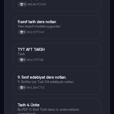
5,947
619
11
9.sınıf tarih ders notları
Tarih
Yeni maarif modele uygundur
2,317
49
9
TYT AYT TARİH
Tarih
Tarih
2,717
65
9
9. Sınıf edebiyat ders notları.
Türk Dili ve Edebiyatı
9. Sınıflar için Türk Dili edebiyatı notları.
3,254
72
9
Tarih 4. Ünite
Tarih
Bu PDF 11. Sınıf Tarih dersi 4. ünite notlarını
içermektedir.