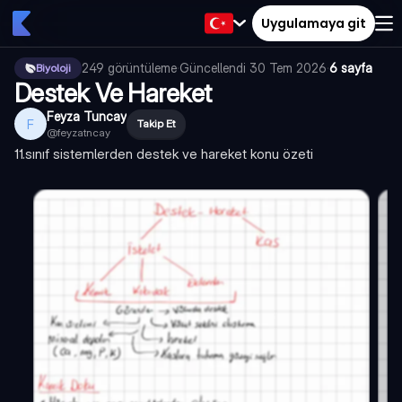
Uygulamaya git
249
görüntüleme
·
Güncellendi
30 Tem 2026
·
6 sayfa
Biyoloji
Destek Ve Hareket
Feyza Tuncay
F
Takip Et
@
feyzatncay
11.sınıf sistemlerden destek ve hareket konu özeti