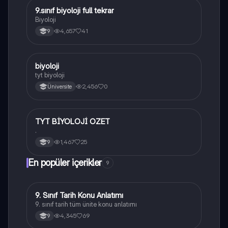
9.sınıf biyoloji full tekrar
Biyoloji
Biyoloji
4,657
41
9
B
biyoloji
Biyoloji
tyt biyoloji
2,456
0
Üniversite
TYT BİYOLOJİ OZET
Biyoloji
.
1,467
25
9
En popüler içerikler
9
9. Sınıf Tarih Konu Anlatımı
Tarih
9. sınıf tarih tüm ünite konu anlatımı
4,345
69
9