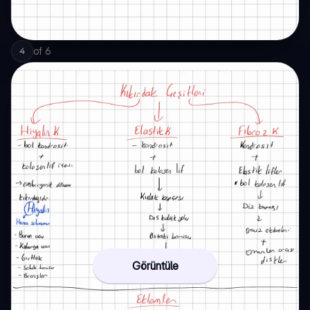
of
6
4
Görüntüle