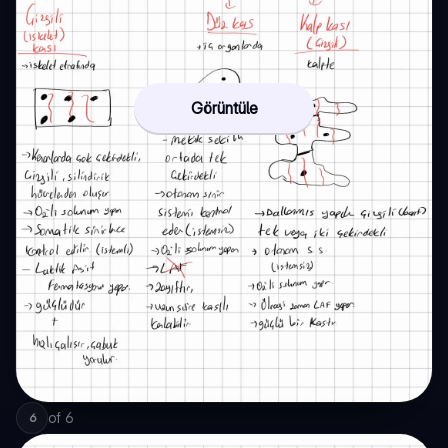
Görüntüle
of
6
6