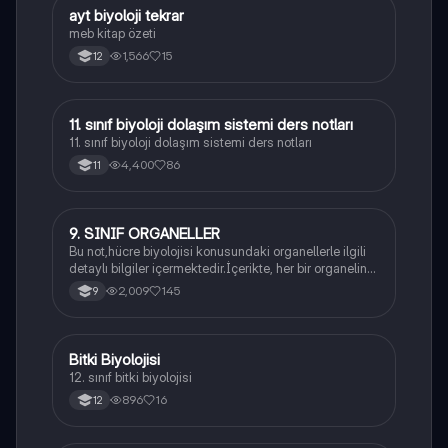
ayt biyoloji tekrar
Biyoloji
meb kitap özeti
1,566
15
12
11. sınıf biyoloji dolaşım sistemi ders notları
Biyoloji
11. sınıf biyoloji dolaşım sistemi ders notları
4,400
86
11
9. SINIF ORGANELLER
Biyoloji
Bu not,hücre biyolojisi konusundaki organellerle ilgili
detaylı bilgiler içermektedir.İçerikte, her bir organelin
yapısı,fonksiyonları ve hücre içindeki rolü
2,009
145
9
açıklanmaktadır.
Bitki Biyolojisi
Biyoloji
12. sınıf bitki biyolojisi
896
16
12