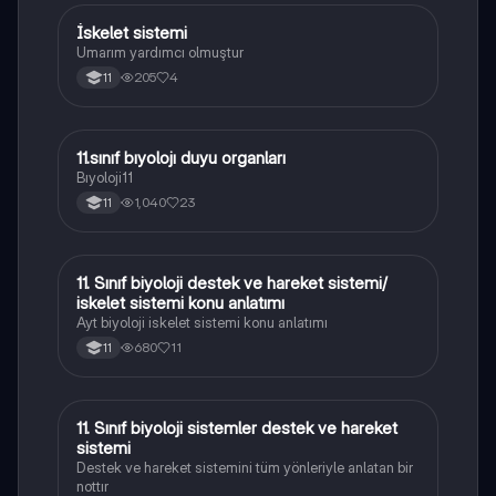
İskelet sistemi
Biyoloji
Umarım yardımcı olmuştur
205
4
11
11.sınıf bıyolojı duyu organları
Biyoloji
Bıyoloji11
1,040
23
11
11. Sınıf biyoloji destek ve hareket sistemi/
Biyoloji
iskelet sistemi konu anlatımı
Ayt biyoloji iskelet sistemi konu anlatımı
680
11
11
11. Sınıf biyoloji sistemler destek ve hareket
Biyoloji
sistemi
Destek ve hareket sistemini tüm yönleriyle anlatan bir
nottır