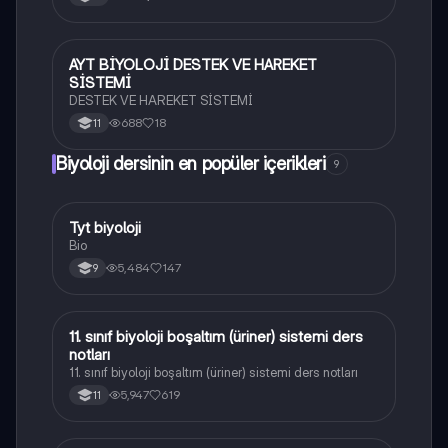
AYT BİYOLOJİ DESTEK VE HAREKET
Biyoloji
SİSTEMİ
DESTEK VE HAREKET SİSTEMİ
688
18
11
Biyoloji dersinin en popüler içerikleri
9
Tyt biyoloji
Biyoloji
Bio
5,484
147
9
11. sınıf biyoloji boşaltım (üriner) sistemi ders
Biyoloji
notları
11. sınıf biyoloji boşaltım (üriner) sistemi ders notları
5,947
619
11