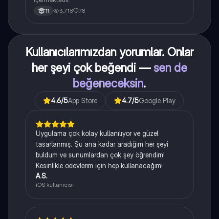
3,718
78
11
Kullanıcılarımızdan yorumlar. Onlar
her şeyi çok beğendi —
sen de
beğeneceksin
.
4.6
/5
App Store
4.7
/5
Google Play
Uygulama çok kolay kullanılıyor ve güzel
tasarlanmış. Şu ana kadar aradığım her şeyi
buldum ve sunumlardan çok şey öğrendim!
Kesinlikle ödevlerim için hep kullanacağım!
A.S.
iOS kullanıcısı