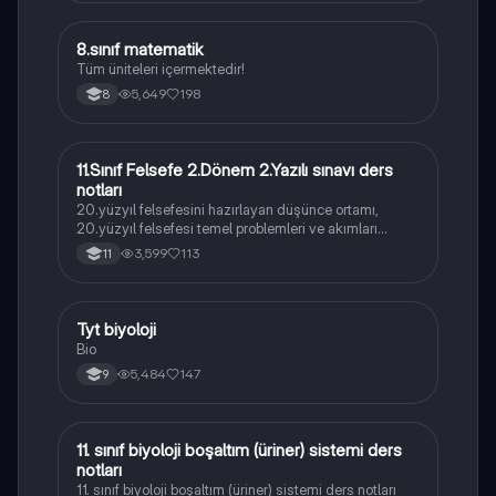
8.sınıf matematik
Matematik
Tüm üniteleri içermektedir!
5,649
198
8
11.Sınıf Felsefe 2.Dönem 2.Yazılı sınavı ders
Felsefe
notları
20.yüzyıl felsefesini hazırlayan düşünce ortamı,
20.yüzyıl felsefesi temel problemleri ve akımları
konularını içermektedir
3,599
113
11
Tyt biyoloji
Biyoloji
Bio
5,484
147
9
11. sınıf biyoloji boşaltım (üriner) sistemi ders
Biyoloji
notları
11. sınıf biyoloji boşaltım (üriner) sistemi ders notları