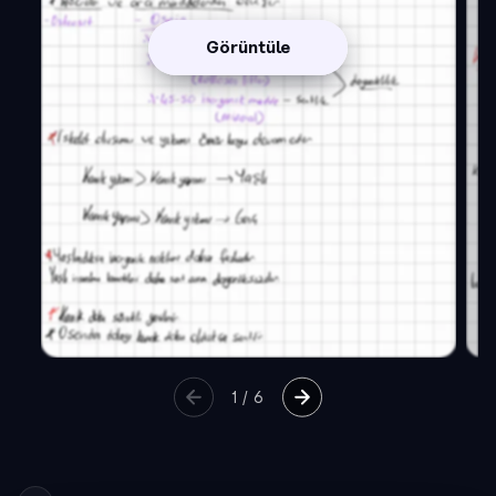
Görüntüle
1
/
6