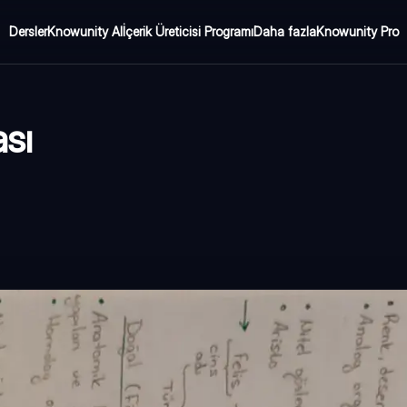
Dersler
Knowunity AI
İçerik Üreticisi Programı
Daha fazla
Knowunity Pro
ası