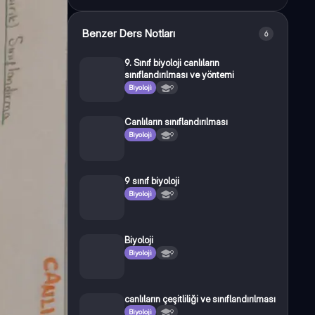
Benzer Ders Notları
6
9. Sınıf biyoloji canlıların
sınıflandırılması ve yöntemi
Biyoloji
9
Canlıların sınıflandırılması
Biyoloji
9
9 sınıf biyoloji
Biyoloji
9
Biyoloji
Biyoloji
9
canlıların çeşitliliği ve sınıflandırılması
Biyoloji
9