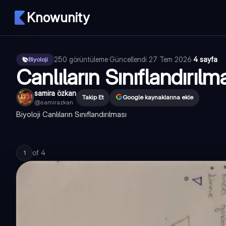
Knowunity
250
görüntüleme
·
Güncellendi
27 Tem 2026
·
4 sayfa
Biyoloji
Canlıların Sınıflandırılm
samira özkan
Takip Et
Google kaynaklarına ekle
@
samirazkan
Biyoloji Canlıların Sınıflandırılması
of
4
1