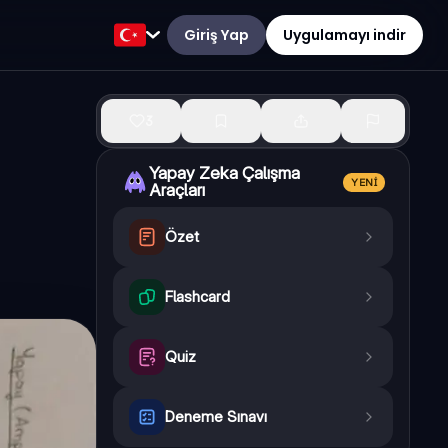
Giriş Yap
Uygulamayı indir
3
Yapay Zeka Çalışma
YENI
Araçları
Özet
Flashcard
Quiz
Deneme Sınavı