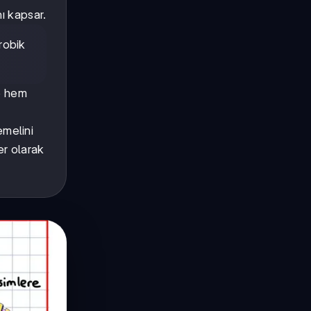
ı kapsar.
robik
se hem
emelini
er olarak