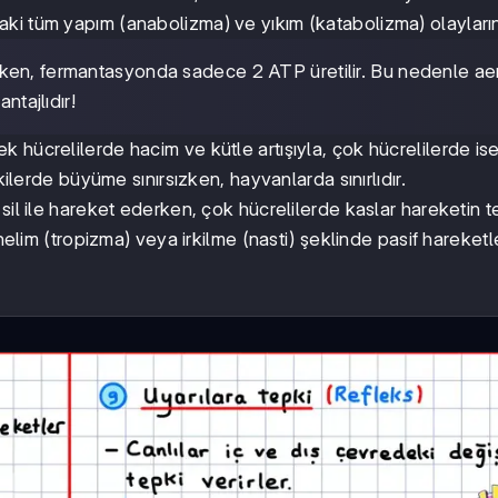
daki tüm yapım (anabolizma) ve yıkım (katabolizma) olayların
ken, fermantasyonda sadece 2 ATP üretilir. Bu nedenle ae
ntajlıdır!
Tek hücrelilerde hacim ve kütle artışıyla, çok hücrelilerde i
kilerde büyüme sınırsızken, hayvanlarda sınırlıdır.
 sil ile hareket ederken, çok hücrelilerde kaslar hareketin t
önelim (tropizma) veya irkilme (nasti) şeklinde pasif hareketl