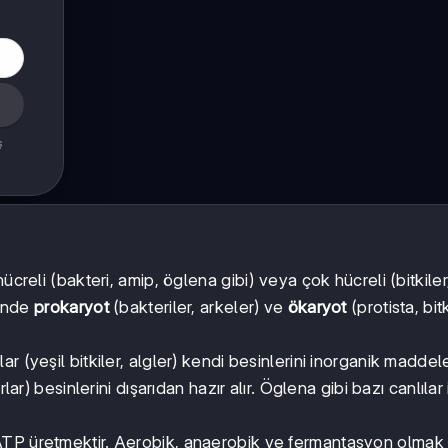
ş
hücreli (bakteri, amip, öglena gibi) veya çok hücreli (bitkiler
çinde
prokaryot
(bakteriler, arkeler) ve
ökaryot
(protista, bitk
ılar (yeşil bitkiler, algler) kendi besinlerini inorganik madde
lar) besinlerini dışarıdan hazır alır. Öglena gibi bazı canlıla
ı ATP üretmektir. Aerobik, anaerobik ve fermantasyon olmak