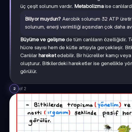
üç çeşit solunum vardır.
Metabolizma
ise canlılar
Biliyor muydun?
Aerobik solunum 32 ATP üretir
solunum, enerji verimliliği açısından çok daha ava
Büyüme ve gelişme
de tüm canlıların özelliğidir. 
hücre sayısı hem de kütle artışıyla gerçekleşir. Bit
Canlılar
hareket
edebilir. Bir hücreliler kamçı veya
oluşturur. Bitkilerdeki hareketler ise genellikle y
görülür.
of
2
2