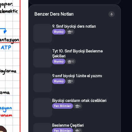
Benzer Ders Notları
6
9. Sınıf biyoloji ders notları
Biyoloji
9
Tyt 10. Sınıf Biyoloji Beslenme
Şekilleri
Biyoloji
10
9.sınıf biyoloji 1.ünite el yazımı
Biyoloji
9
Biyoloji canlıların ortak özellikleri
Fen Bilimleri
6
Beslenme Çeşitleri
Fen Bilimleri
7