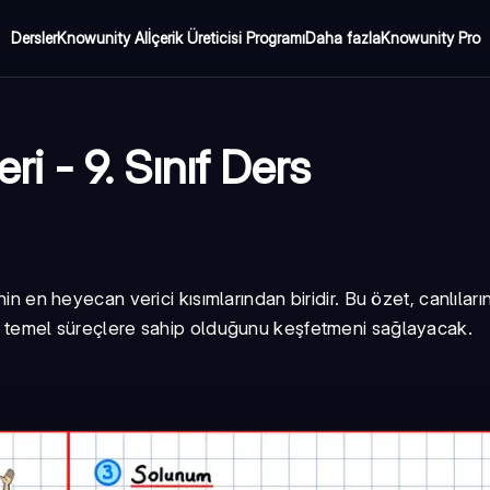
Dersler
Knowunity AI
İçerik Üreticisi Programı
Daha fazla
Knowunity Pro
ri - 9. Sınıf Ders
in en heyecan verici kısımlarından biridir. Bu özet, canlıları
zer temel süreçlere sahip olduğunu keşfetmeni sağlayacak.