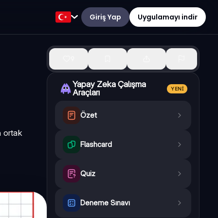
Giriş Yap
Uygulamayı indir
9
Yapay Zeka Çalışma
YENI
Araçları
Özet
n ortak
Flashcard
Quiz
Deneme Sınavı