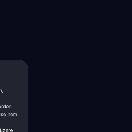
,
i,
lerden
r ise hem
 üzere