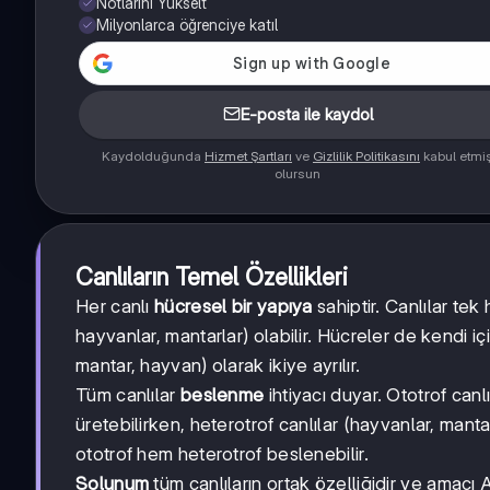
Notlarını Yükselt
Milyonlarca öğrenciye katıl
E-posta ile kaydol
Kaydolduğunda
Hizmet Şartları
ve
Gizlilik Politikasını
kabul etmi
olursun
Canlıların Temel Özellikleri
Her canlı
hücresel bir yapıya
sahiptir. Canlılar tek 
hayvanlar, mantarlar) olabilir. Hücreler de kendi i
mantar, hayvan) olarak ikiye ayrılır.
Tüm canlılar
beslenme
ihtiyacı duyar. Ototrof canl
üretebilirken, heterotrof canlılar (hayvanlar, mantar
ototrof hem heterotrof beslenebilir.
Solunum
tüm canlıların ortak özelliğidir ve amac