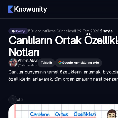
Knowunity
501
görüntüleme
·
Güncellendi
29 Tem 2026
·
2 sayfa
Biyoloji
Canlıların Ortak Özellikle
Notları
Ahmet Alvur
Takip Et
Google kaynaklarına ekle
@
ahmetalvur
Canlılar dünyasının temel özelliklerini anlamak, biyolojin
özelliklerini anlayarak, tüm organizmaların nasıl ben
of
2
1