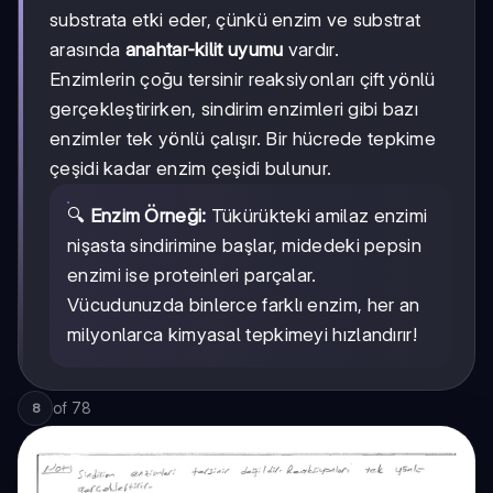
substrata etki eder, çünkü enzim ve substrat
arasında
anahtar-kilit uyumu
vardır.
Enzimlerin çoğu tersinir reaksiyonları çift yönlü
gerçekleştirirken, sindirim enzimleri gibi bazı
enzimler tek yönlü çalışır. Bir hücrede tepkime
çeşidi kadar enzim çeşidi bulunur.
🔍
Enzim Örneği:
Tükürükteki amilaz enzimi
nişasta sindirimine başlar, midedeki pepsin
enzimi ise proteinleri parçalar.
Vücudunuzda binlerce farklı enzim, her an
milyonlarca kimyasal tepkimeyi hızlandırır!
of
78
8