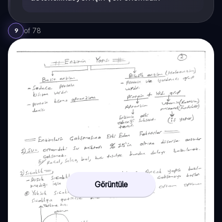
of
78
9
Görüntüle