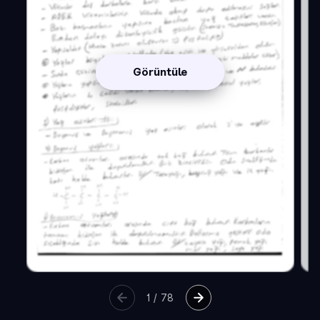
Görüntüle
1
/
78