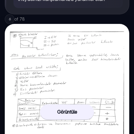
of
78
6
Görüntüle