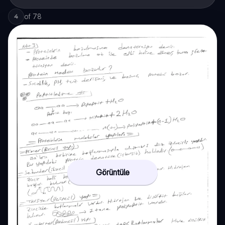
of
78
4
Görüntüle