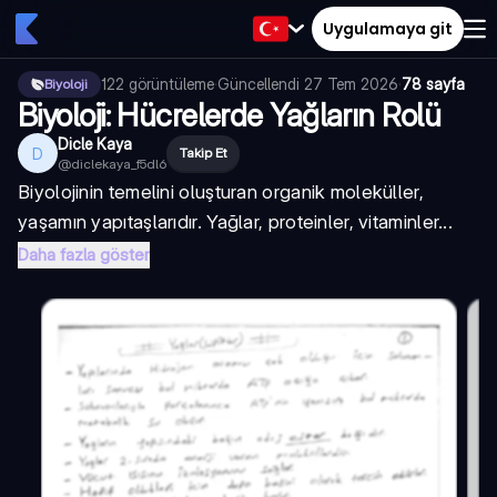
Uygulamaya git
122
görüntüleme
·
Güncellendi
27 Tem 2026
·
78 sayfa
Biyoloji
Biyoloji: Hücrelerde Yağların Rolü
Dicle Kaya
D
Takip Et
@
diclekaya_f5dl6
Biyolojinin temelini oluşturan organik moleküller,
yaşamın yapıtaşlarıdır. Yağlar, proteinler, vitaminler...
Daha fazla göster