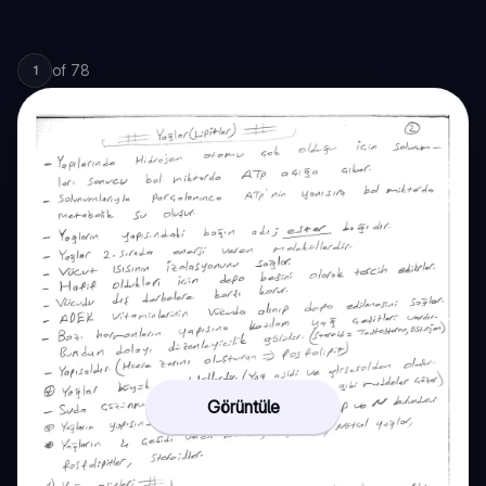
of
78
1
Görüntüle