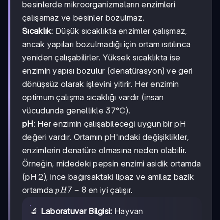
besinlerde mikroorganizmaların enzimleri
çalışamaz ve besinler bozulmaz.
Sıcaklık
: Düşük sıcaklıkta enzimler çalışmaz,
ancak yapıları bozulmadığı için ortam ısıtılınca
yeniden çalışabilirler. Yüksek sıcaklıkta ise
enzimin yapısı bozulur (denatürasyon) ve geri
dönüşsüz olarak işlevini yitirir. Her enzimin
optimum çalışma sıcaklığı vardır (insan
vücudunda genellikle 37°C).
pH
: Her enzimin çalışabileceği uygun bir pH
değeri vardır. Ortamın pH'ındaki değişiklikler,
enzimlerin denatüre olmasına neden olabilir.
Örneğin, midedeki pepsin enzimi asidik ortamda
(pH 2), ince bağırsaktaki lipaz ve amilaz bazik
pH
7
−
8
ortamda
en iyi çalışır.
p
H
7-
8
🔬
Laboratuvar Bilgisi:
Hayvan