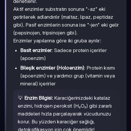
denetlenir.
Aktif enzimler substratın sonuna "-az" eki
getirilerek adlandırılır (maltaz, lipaz, peptidaz
gibi). Pasif enzimlerin sonuna ise "-jen" eki gelir
(pepsinojen, tripsinojen gibi).
Enzimler yapılarına göre iki gruba ayrılır:
Basit enzimler
: Sadece protein içerirler
(apoenzim)
Bileşik enzimler (Holoenzim)
: Protein kısmı
(apoenzim) ve yardımcı grup (vitamin veya
mineral) içerirler
💡
Enzim Bilgisi:
Karaciğerinizdeki katalaz
enzimi, hidrojen peroksit (H₂O₂) gibi zararlı
maddeleri hızla parçalayarak vücudunuzu
korur. Bu yüzden karaciğer sağlığı,
detoksifikasyon için çok önemlidir!