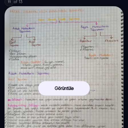
of
13
11
Görüntüle