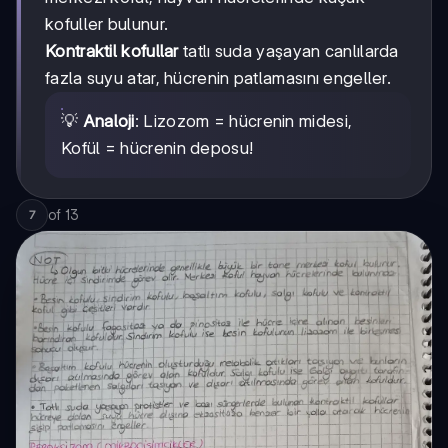
kofuller bulunur.
Kontraktil kofullar
tatlı suda yaşayan canlılarda
fazla suyu atar, hücrenin patlamasını engeller.
💡
Analoji
: Lizozom = hücrenin midesi,
Kofül = hücrenin deposu!
of
13
7