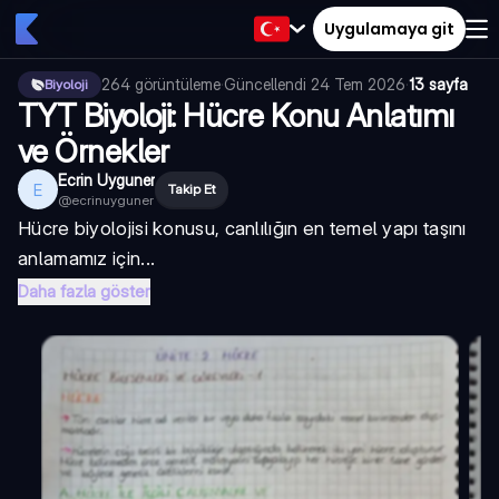
Uygulamaya git
264
görüntüleme
·
Güncellendi
24 Tem 2026
·
13 sayfa
Biyoloji
TYT Biyoloji: Hücre Konu Anlatımı
ve Örnekler
Ecrin Uyguner
E
Takip Et
@
ecrinuyguner
Hücre biyolojisi konusu, canlılığın en temel yapı taşını
anlamamız için...
Daha fazla göster