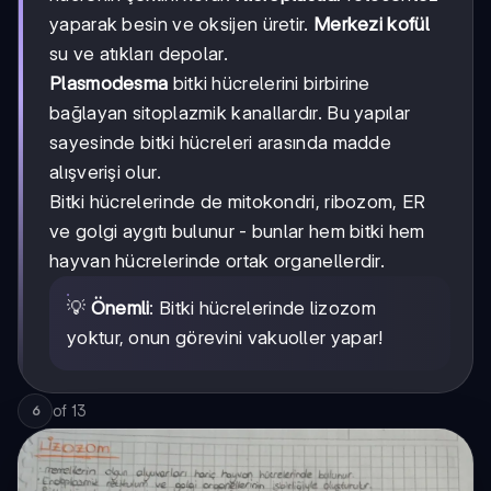
yaparak besin ve oksijen üretir.
Merkezi kofül
su ve atıkları depolar.
Plasmodesma
bitki hücrelerini birbirine
bağlayan sitoplazmik kanallardır. Bu yapılar
sayesinde bitki hücreleri arasında madde
alışverişi olur.
Bitki hücrelerinde de mitokondri, ribozom, ER
ve golgi aygıtı bulunur - bunlar hem bitki hem
hayvan hücrelerinde ortak organellerdir.
💡
Önemli
: Bitki hücrelerinde lizozom
yoktur, onun görevini vakuoller yapar!
of
13
6