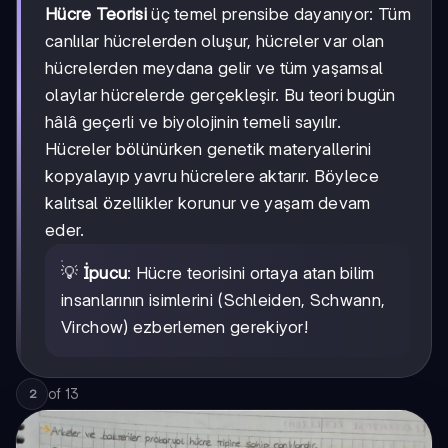
Hücre Teorisi
üç temel prensibe dayanıyor: Tüm
canlılar hücrelerden oluşur, hücreler var olan
hücrelerden meydana gelir ve tüm yaşamsal
olaylar hücrelerde gerçekleşir. Bu teori bugün
hâlâ geçerli ve biyolojinin temeli sayılır.
Hücreler bölünürken genetik materyallerini
kopyalayıp yavru hücrelere aktarır. Böylece
kalıtsal özellikler korunur ve yaşam devam
eder.
💡
İpucu
: Hücre teorisini ortaya atan bilim
insanlarının isimlerini (Schleiden, Schwann,
Virchow) ezberlemen gerekiyor!
of
13
2