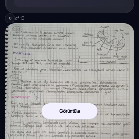
of
13
8
Görüntüle