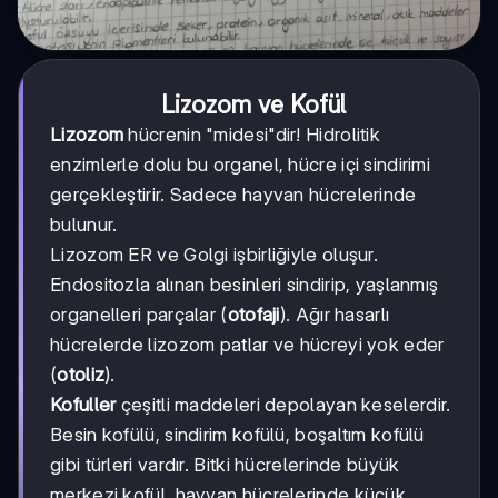
Lizozom ve Kofül
Lizozom
hücrenin "midesi"dir! Hidrolitik
enzimlerle dolu bu organel, hücre içi sindirimi
gerçekleştirir. Sadece hayvan hücrelerinde
bulunur.
Lizozom ER ve Golgi işbirliğiyle oluşur.
Endositozla alınan besinleri sindirip, yaşlanmış
organelleri parçalar (
otofaji
). Ağır hasarlı
hücrelerde lizozom patlar ve hücreyi yok eder
(
otoliz
).
Kofuller
çeşitli maddeleri depolayan keselerdir.
Besin kofülü, sindirim kofülü, boşaltım kofülü
gibi türleri vardır. Bitki hücrelerinde büyük
merkezi kofül, hayvan hücrelerinde küçük