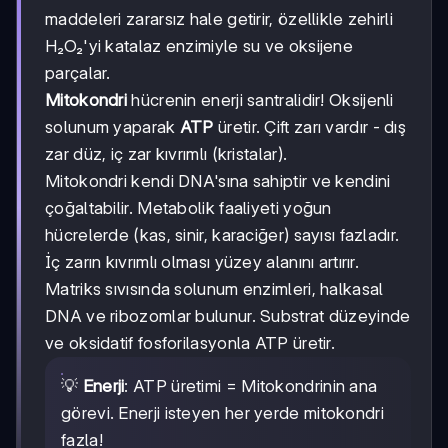
maddeleri zararsız hale getirir, özellikle zehirli
H₂O₂'yi katalaz enzimiyle su ve oksijene
parçalar.
Mitokondri
hücrenin enerji santralidir! Oksijenli
solunum yaparak
ATP
üretir. Çift zarı vardır - dış
zar düz, iç zar kıvrımlı (kristalar).
Mitokondri kendi DNA'sına sahiptir ve kendini
çoğaltabilir. Metabolik faaliyeti yoğun
hücrelerde (kas, sinir, karaciğer) sayısı fazladır.
İç zarın kıvrımlı olması yüzey alanını artırır.
Matriks sıvısında solunum enzimleri, halkasal
DNA ve ribozomlar bulunur. Substrat düzeyinde
ve oksidatif fosforilasyonla ATP üretir.
💡
Enerji
: ATP üretimi = Mitokondrinin ana
görevi. Enerji isteyen her yerde mitokondri
fazla!