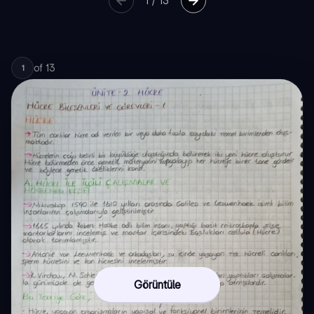
1
/
13
of
13
1
Görüntüle