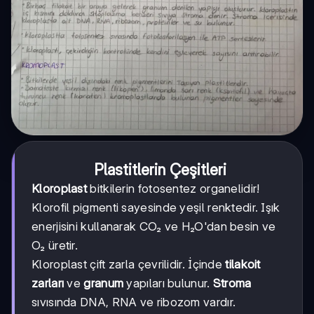
Plastitlerin Çeşitleri
Kloroplast
bitkilerin fotosentez organеlidir!
Klorofil pigmenti sayesinde yeşil renktedir. Işık
enerjisini kullanarak CO₂ ve H₂O'dan besin ve
O₂ üretir.
Kloroplast çift zarla çevrilidir. İçinde
tilakoit
zarları
ve
granum
yapıları bulunur.
Stroma
sıvısında DNA, RNA ve ribozom vardır.