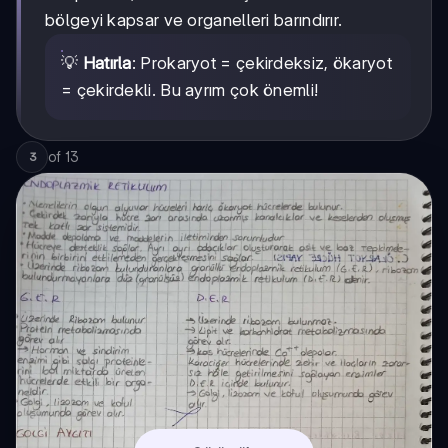
bölgeyi kapsar ve organelleri barındırır.
💡
Hatırla
: Prokaryot = çekirdeksiz, ökaryot
= çekirdekli. Bu ayrım çok önemli!
of
13
3