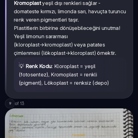
Kromoplast
yeşil dışı renkleri sağlar -
domateste kırmızı, limonda sarı, havuçta turuncu
renk veren pigmentleri taşır.
Plastitlerin birbirine dönüşebileceğini unutma!
Yeşil limonun sararması
(kloroplast→kromoplast) veya patates
çimlenmesi (lökoplast→kloroplast) örnektir.
💡
Renk Kodu
: Kloroplast = yeşil
(fotosentez), Kromoplast = renkli
(pigment), Lökoplast = renksiz (depo)
of
13
9