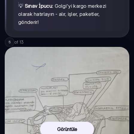
💡
Sınav İpucu
: Golgi'yi kargo merkezi
olarak hatırlayın - alır, işler, paketler,
gönderir!
of
13
5
Görüntüle