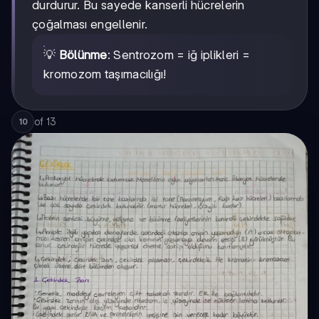
durdurur. Bu sayede kanserli hücrelerin
çoğalması engellenir.
💡
Bölünme
: Sentrozom = iğ iplikleri =
kromozom taşımacılığı!
of
13
10