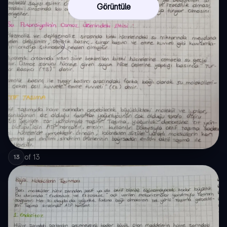
Görüntüle
of
13
13