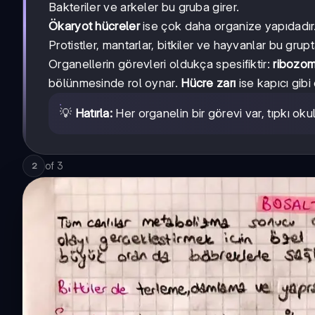
Bakteriler ve arkeler bu gruba girer.
Ökaryot hücreler
ise çok daha organize yapıdadır. DN
Protistler, mantarlar, bitkiler ve hayvanlar bu grupta
Organellerin görevleri oldukça spesifiktir:
ribozo
bölünmesinde rol oynar.
Hücre zarı
ise kapıcı gibi 
💡
Hatırla:
Her organelin bir görevi var, tıpkı okul
of
3
2