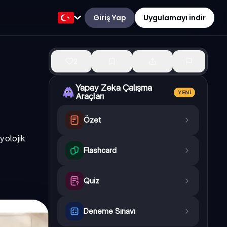
Giriş Yap
Uygulamayı indir
2
Yapay Zeka Çalışma
YENI
Araçları
Özet
yolojik
Flashcard
Quiz
Deneme Sınavı