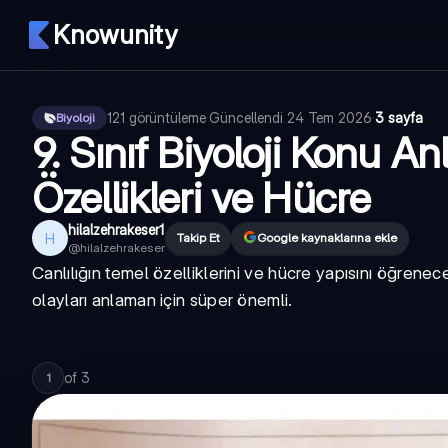
Knowunity
121
görüntüleme
·
Güncellendi
24 Tem 2026
·
3 sayfa
Biyoloji
9. Sınıf Biyoloji Konu Anl
Özellikleri ve Hücre
hilalzehrakeser1
H
Takip Et
Google kaynaklarına ekle
@
hilalzehrakeser
Canlılığın temel özelliklerini ve hücre yapısını öğrene
olayları anlaman için süper önemli.
of
3
1