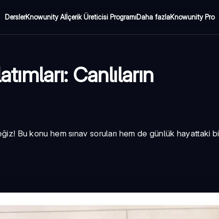
Dersler
Knowunity AI
İçerik Üreticisi Programı
Daha fazla
Knowunity Pro
atımları: Canlıların
ceğiz! Bu konu hem sınav soruları hem de günlük hayattaki bi