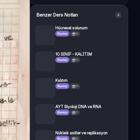
Benzer Ders Notları
6
Hücresel solunum
Biyoloji
10
10.SINIF - KALITIM
Biyoloji
10
Kalıtım
Biyoloji
10
AYT Biyoloji DNA ve RNA
Biyoloji
11
Nükleik asitler ve replikasyon
Biyoloji
12