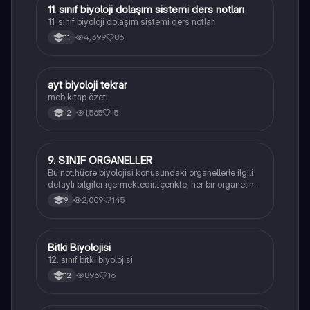
11. sınıf biyoloji dolaşım sistemi ders notları
Biyoloji
11. sınıf biyoloji dolaşım sistemi ders notları
4,399
86
11
ayt biyoloji tekrar
Biyoloji
meb kitap özeti
1,565
15
12
9. SINIF ORGANELLER
Biyoloji
Bu not,hücre biyolojisi konusundaki organellerle ilgili
detaylı bilgiler içermektedir.İçerikte, her bir organelin
yapısı,fonksiyonları ve hücre içindeki rolü
2,009
145
9
açıklanmaktadır.
Bitki Biyolojisi
Biyoloji
12. sınıf bitki biyolojisi
896
16
12