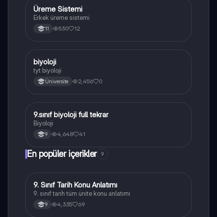
Üreme Sistemi
Biyoloji
Erkek üreme sistemi
530
12
11
B
biyoloji
Biyoloji
tyt biyoloji
2,456
0
Üniversite
9.sınıf biyoloji full tekrar
Biyoloji
Biyoloji
4,648
41
9
En popüler içerikler
9
9. Sınıf Tarih Konu Anlatımı
Tarih
9. sınıf tarih tüm ünite konu anlatımı
4,335
69
9