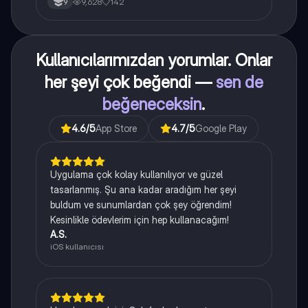
9,628
142
9
Kullanıcılarımızdan yorumlar. Onlar
her şeyi çok beğendi —
sen de
beğeneceksin
.
4.6
/5
App Store
4.7
/5
Google Play
Uygulama çok kolay kullanılıyor ve güzel
tasarlanmış. Şu ana kadar aradığım her şeyi
buldum ve sunumlardan çok şey öğrendim!
Kesinlikle ödevlerim için hep kullanacağım!
A.S.
iOS kullanıcısı