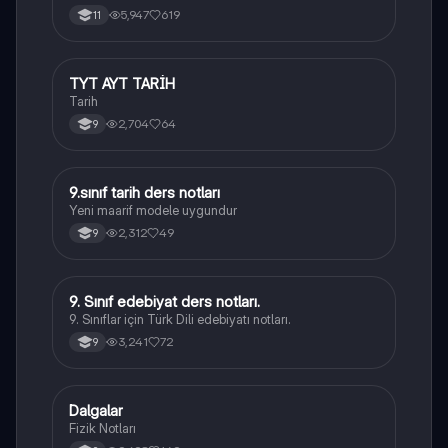
5,947
619
11
TYT AYT TARİH
Tarih
Tarih
2,704
64
9
9.sınıf tarih ders notları
Tarih
Yeni maarif modele uygundur
2,312
49
9
9. Sınıf edebiyat ders notları.
Türk Dili ve Edebiyatı
9. Sınıflar için Türk Dili edebiyatı notları.
3,241
72
9
Dalgalar
Fizik
Fizik Notları