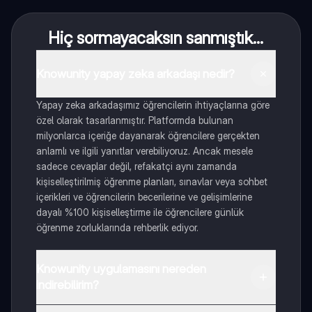
Hiç sormayacaksın sanmıştık...
Knowunity yapay zeka arkadaşı nedir?
Yapay zeka arkadaşımız öğrencilerin ihtiyaçlarına göre
özel olarak tasarlanmıştır. Platformda bulunan
milyonlarca içeriğe dayanarak öğrencilere gerçekten
anlamlı ve ilgili yanıtlar verebiliyoruz. Ancak mesele
sadece cevaplar değil, refakatçi aynı zamanda
kişiselleştirilmiş öğrenme planları, sınavlar veya sohbet
içerikleri ve öğrencilerin becerilerine ve gelişimlerine
dayalı %100 kişiselleştirme ile öğrencilere günlük
öğrenme zorluklarında rehberlik ediyor.
Knowunity uygulamasını nereden
indirebilirim?
Uygulamayı Google Play Store ve Apple App Store'dan