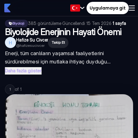
Uygulamaya git
385
görüntüleme
·
Güncellendi
15 Tem 2026
·
1 sayfa
Biyoloji
Biyolojide Enerjinin Hayati Önemi
Hafize Su Civcer
H
Takip Et
@
hafizesucivcer
Enerji, tüm canlıların yaşamsal faaliyetlerini
sürdürebilmesi için mutlaka ihtiyaç duyduğu...
Daha fazla göster
of
1
1