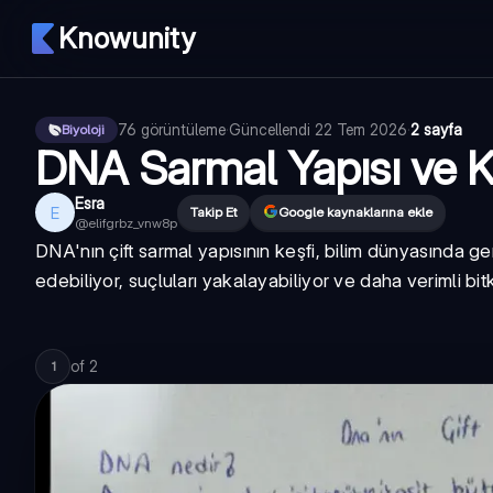
Knowunity
76
görüntüleme
·
Güncellendi
22 Tem 2026
·
2 sayfa
Biyoloji
DNA Sarmal Yapısı ve K
Esra
E
Takip Et
Google kaynaklarına ekle
@
elifgrbz_vnw8p
DNA'nın çift sarmal yapısının keşfi, bilim dünyasında ge
edebiliyor, suçluları yakalayabiliyor ve daha verimli bitki
of
2
1