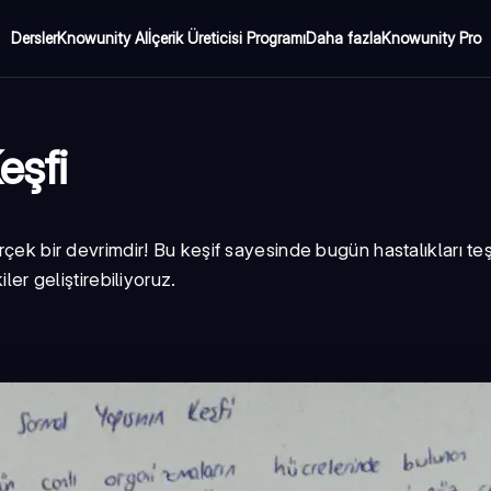
Dersler
Knowunity AI
İçerik Üreticisi Programı
Daha fazla
Knowunity Pro
eşfi
rçek bir devrimdir! Bu keşif sayesinde bugün hastalıkları te
ler geliştirebiliyoruz.