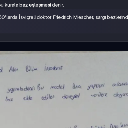
 bu kurala
baz eşleşmesi
denir.
0'larda İsviçreli doktor Friedrich Miescher, sargı bezlerin