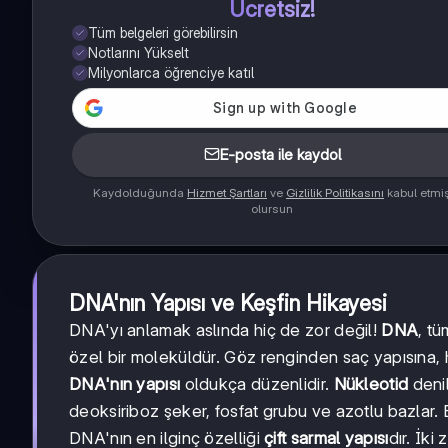
Ücretsiz!
Tüm belgeleri görebilirsin
Notlarını Yükselt
Milyonlarca öğrenciye katıl
E-posta ile kaydol
Kaydolduğunda
Hizmet Şartları
ve
Gizlilik Politikasını
kabul etmi
olursun
DNA'nın Yapısı ve Keşfin Hikayesi
DNA'yı anlamak aslında hiç de zor değil!
DNA
, tü
özel bir moleküldür. Göz renginden saç yapısına, h
DNA'nın yapısı
oldukça düzenlidir.
Nükleotid
denil
deoksiriboz şeker, fosfat grubu ve azotlu bazlar. B
DNA'nın en ilginç özelliği
çift sarmal yapısı
dır. İki