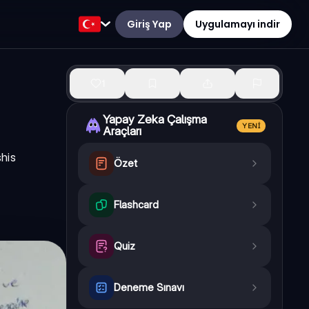
Giriş Yap
Uygulamayı indir
1
Yapay Zeka Çalışma
YENI
Araçları
şhis
Özet
Flashcard
Quiz
Deneme Sınavı