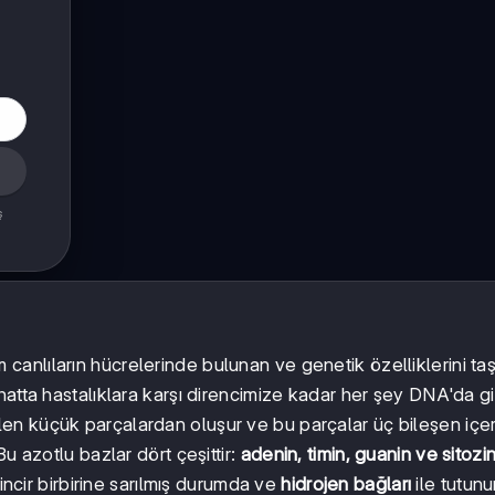
ş
m canlıların hücrelerinde bulunan ve genetik özelliklerini ta
atta hastalıklara karşı direncimize kadar her şey DNA'da giz
en küçük parçalardan oluşur ve bu parçalar üç bileşen içeri
u azotlu bazlar dört çeşittir:
adenin, timin, guanin ve sitozi
 zincir birbirine sarılmış durumda ve
hidrojen bağları
ile tutunu