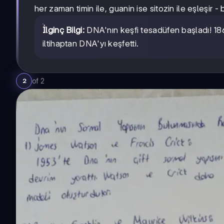
her zaman timin ile, guanin ise sitozin ile eşleşir -
İlginç Bilgi:
DNA'nın keşfi tesadüfen başladı! 186
iltihaptan DNA'yı keşfetti.
of
2
2