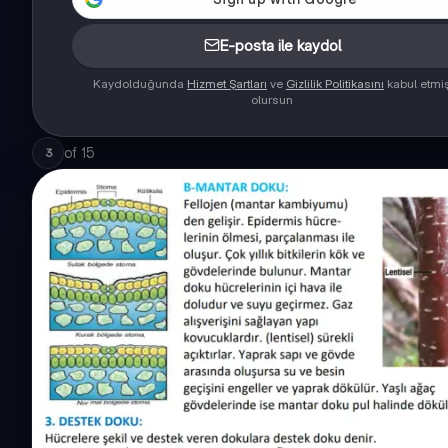
E-posta ile kaydol
Kaydolduğunda
Hizmet Şartları
ve
Gizlilik Politikasını
kabul etmi
olursun
of
15
3