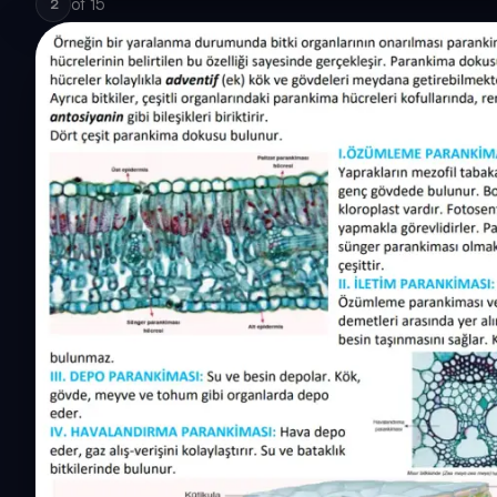
of
15
2