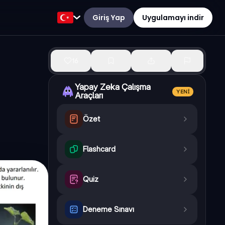
Giriş Yap
Uygulamayı indir
16
Yapay Zeka Çalışma
YENI
Araçları
Özet
Flashcard
Quiz
Deneme Sınavı