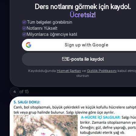
Ders notlarını görmek için kaydol
.
Ücretsiz!
Tüm belgeleri görebilirsin
Notlarını Yükselt
Milyonlarca öğrenciye katıl
E-posta ile kaydol
Kaydolduğunda
Hizmet Şartları
ve
Gizlilik Politikasını
kabul etmi
olursun
of
15
4