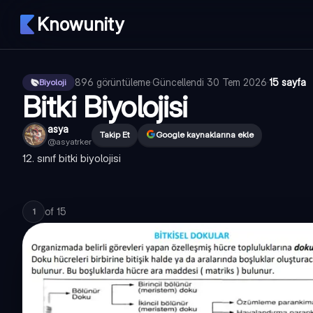
Knowunity
896
görüntüleme
·
Güncellendi
30 Tem 2026
·
15 sayfa
Biyoloji
Bitki Biyolojisi
asya
Takip Et
Google kaynaklarına ekle
@
asyatrker
12. sınıf bitki biyolojisi
of
15
1