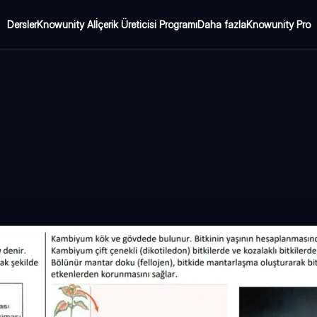
Dersler
Knowunity AI
İçerik Üreticisi Programı
Daha fazla
Knowunity Pro