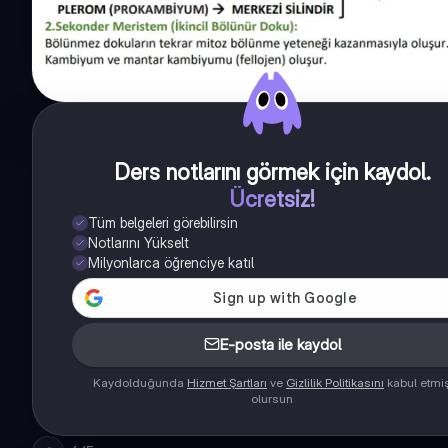
Ders notlarını görmek için kaydol
.
Ücretsiz!
Tüm belgeleri görebilirsin
Notlarını Yükselt
Milyonlarca öğrenciye katıl
E-posta ile kaydol
Kaydolduğunda
Hizmet Şartları
ve
Gizlilik Politikasını
kabul etmi
olursun