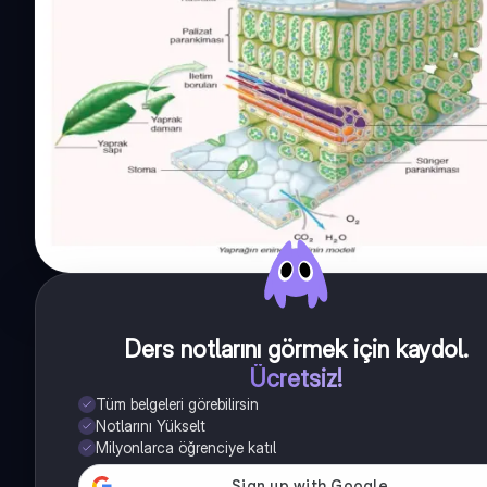
Ders notlarını görmek için kaydol
.
Ücretsiz!
Tüm belgeleri görebilirsin
Notlarını Yükselt
Milyonlarca öğrenciye katıl