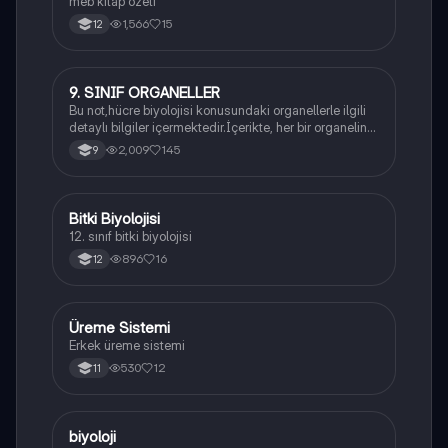
meb kitap özeti
1,566
15
12
9. SINIF ORGANELLER
Biyoloji
Bu not,hücre biyolojisi konusundaki organellerle ilgili
detaylı bilgiler içermektedir.İçerikte, her bir organelin
yapısı,fonksiyonları ve hücre içindeki rolü
2,009
145
9
açıklanmaktadır.
Bitki Biyolojisi
Biyoloji
12. sınıf bitki biyolojisi
896
16
12
Üreme Sistemi
Biyoloji
Erkek üreme sistemi
530
12
11
B
biyoloji
Biyoloji