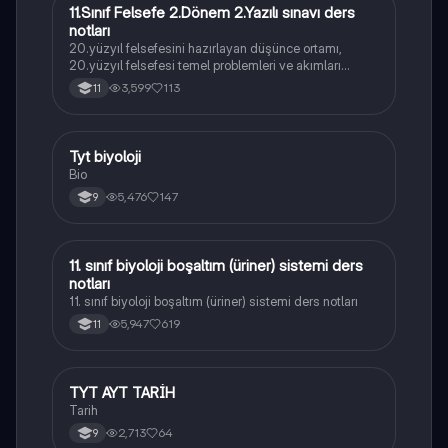
11.Sınıf Felsefe 2.Dönem 2.Yazılı sınavı ders
Felsefe
notları
20.yüzyıl felsefesini hazırlayan düşünce ortamı,
20.yüzyıl felsefesi temel problemleri ve akımları
konularını içermektedir
3,599
113
11
Tyt biyoloji
Biyoloji
Bio
5,476
147
9
11. sınıf biyoloji boşaltım (üriner) sistemi ders
Biyoloji
notları
11. sınıf biyoloji boşaltım (üriner) sistemi ders notları
5,947
619
11
TYT AYT TARİH
Tarih
Tarih
2,713
64
9