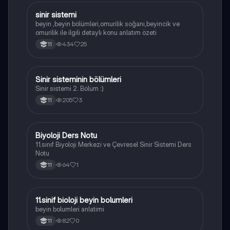
sinir sistemi
Biyoloji
beyin ,beyin bölümleri,omurilik soğanı,beyincik ve
omurilik ile ilgili detaylı konu anlatım özeti
434
25
11
Sinir sisteminin bölümleri
Biyoloji
Sinir sistemi 2. Bölüm :)
205
3
11
Biyoloji Ders Notu
Biyoloji
11.sınıf Biyoloji Merkezi ve Çevresel Sinir Sistemi Ders
Notu
64
1
11
11.sinif bioloji beyin bolumleri
Biyoloji
beyin bolumleri anlatimi
82
0
11