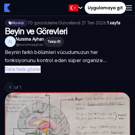
Uygulamaya git
70
görüntüleme
·
Güncellendi
21 Tem 2026
·
1 sayfa
Biyoloji
Beyin ve Görevleri
Nursima Ayhan
N
Takip Et
@
nursimaayhan
Beynin farklı bölümleri vücudumuzun her
fonksiyonunu kontrol eden süper organize...
Daha fazla göster
of
1
1