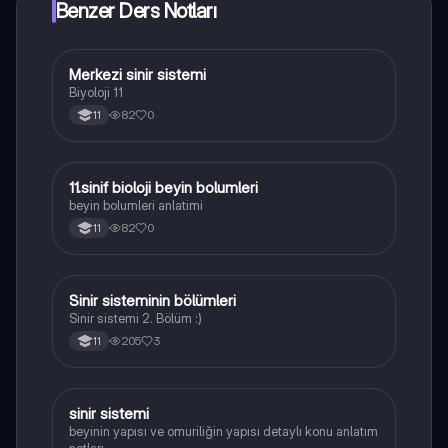
Benzer Ders Notları
Merkezi sinir sistemi
Biyoloji
Biyoloji 11
82
0
11
11.sinif bioloji beyin bolumleri
Biyoloji
beyin bolumleri anlatimi
82
0
11
Sinir sisteminin bölümleri
Biyoloji
Sinir sistemi 2. Bölüm :)
205
3
11
sinir sistemi
Biyoloji
beyinin yapısı ve omuriliğin yapısı detaylı konu anlatım