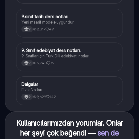
9.sınıf tarih ders notları
Tarih
Yeni maarif modele uygundur
2,317
49
9
9. Sınıf edebiyat ders notları.
Türk Dili ve Edebiyatı
9. Sınıflar için Türk Dili edebiyatı notları.
3,248
72
9
Dalgalar
Fizik
Fizik Notları
9,629
142
9
Kullanıcılarımızdan yorumlar. Onlar
her şeyi çok beğendi —
sen de