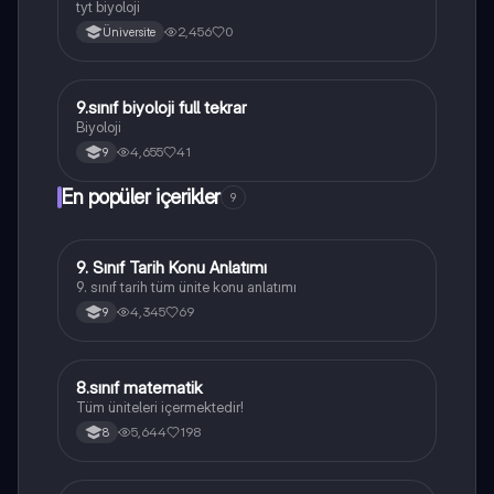
tyt biyoloji
2,456
0
Üniversite
9.sınıf biyoloji full tekrar
Biyoloji
Biyoloji
4,655
41
9
En popüler içerikler
9
9. Sınıf Tarih Konu Anlatımı
Tarih
9. sınıf tarih tüm ünite konu anlatımı
4,345
69
9
8.sınıf matematik
Matematik
Tüm üniteleri içermektedir!
5,644
198
8