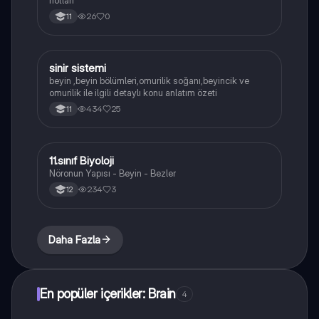
notları
26
0
11
sinir sistemi
Biyoloji
beyin ,beyin bölümleri,omurilik soğanı,beyincik ve
omurilik ile ilgili detaylı konu anlatım özeti
434
25
11
11.sınıf Biyoloji
Biyoloji
Nöronun Yapısı - Beyin - Bezler
234
3
12
Daha Fazla
En popüler içerikler: Brain
4