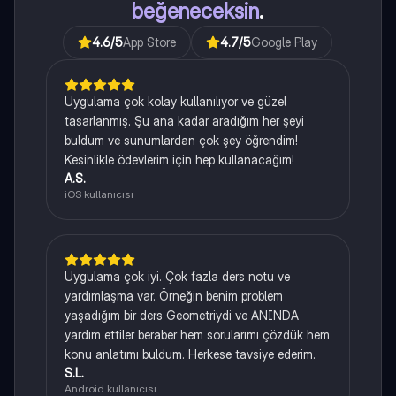
beğeneceksin
.
4.6
/5
App Store
4.7
/5
Google Play
Uygulama çok kolay kullanılıyor ve güzel
tasarlanmış. Şu ana kadar aradığım her şeyi
buldum ve sunumlardan çok şey öğrendim!
Kesinlikle ödevlerim için hep kullanacağım!
A.S.
iOS kullanıcısı
Uygulama çok iyi. Çok fazla ders notu ve
yardımlaşma var. Örneğin benim problem
yaşadığım bir ders Geometriydi ve ANINDA
yardım ettiler beraber hem sorularımı çözdük hem
konu anlatımı buldum. Herkese tavsiye ederim.
S.L.
Android kullanıcısı