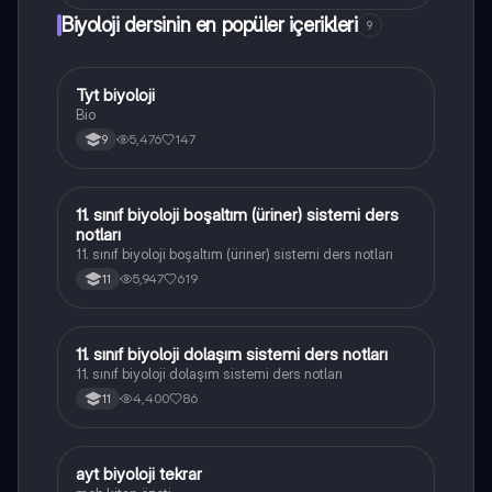
Biyoloji dersinin en popüler içerikleri
9
Tyt biyoloji
Biyoloji
Bio
5,476
147
9
11. sınıf biyoloji boşaltım (üriner) sistemi ders
Biyoloji
notları
11. sınıf biyoloji boşaltım (üriner) sistemi ders notları
5,947
619
11
11. sınıf biyoloji dolaşım sistemi ders notları
Biyoloji
11. sınıf biyoloji dolaşım sistemi ders notları
4,400
86
11
ayt biyoloji tekrar
Biyoloji