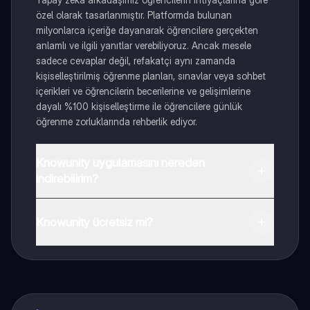
özel olarak tasarlanmıştır. Platformda bulunan
milyonlarca içeriğe dayanarak öğrencilere gerçekten
anlamlı ve ilgili yanıtlar verebiliyoruz. Ancak mesele
sadece cevaplar değil, refakatçi aynı zamanda
kişiselleştirilmiş öğrenme planları, sınavlar veya sohbet
içerikleri ve öğrencilerin becerilerine ve gelişimlerine
dayalı %100 kişiselleştirme ile öğrencilere günlük
öğrenme zorluklarında rehberlik ediyor.
Knowunity uygulamasını nereden
indirebilirim?
Uygulamayı Google Play Store ve Apple App Store'dan
indirebilirsiniz.
Knowunity ücretsiz mi?
Knowunity uygulaması ücretsiz! Uygulamamız çok
yakında indirmeye hazır olacak, bekle bizi. 💙