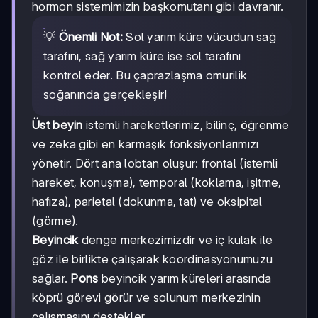
hormon sistemimizin başkomutanı gibi davranır.
💡
Önemli Not:
Sol yarım küre vücudun sağ
tarafını, sağ yarım küre ise sol tarafını
kontrol eder. Bu çaprazlaşma omurilik
soğanında gerçekleşir!
Üst beyin
istemli hareketlerimiz, bilinç, öğrenme
ve zeka gibi en karmaşık fonksiyonlarımızı
yönetir. Dört ana lobtan oluşur: frontal (istemli
hareket, konuşma), temporal (koklama, işitme,
hafıza), parietal (dokunma, tat) ve oksipital
(görme).
Beyincik
denge merkezimizdir ve iç kulak ile
göz ile birlikte çalışarak koordinasyonumuzu
sağlar.
Pons
beyincik yarım küreleri arasında
köprü görevi görür ve solunum merkezinin
çalışmasını destekler.