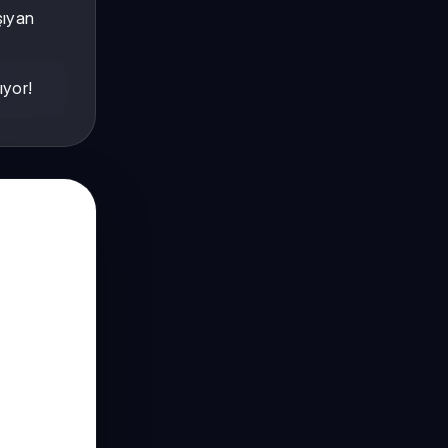
şıyan
ıyor!