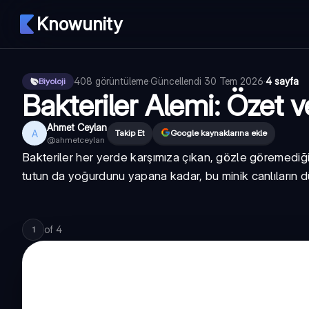
Knowunity
408
görüntüleme
·
Güncellendi
30 Tem 2026
·
4 sayfa
Biyoloji
Bakteriler Alemi: Özet ve
Ahmet Ceylan
A
Takip Et
Google kaynaklarına ekle
@
ahmetceylan
Bakteriler her yerde karşımıza çıkan, gözle göremediği
tutun da yoğurdunu yapana kadar, bu minik canlıların d
of
4
1