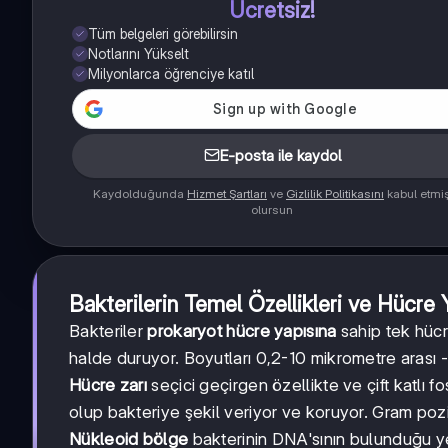
Ücretsiz!
Tüm belgeleri görebilirsin
Notlarını Yükselt
Milyonlarca öğrenciye katıl
E-posta ile kaydol
Kaydolduğunda
Hizmet Şartları
ve
Gizlilik Politikasını
kabul etmi
olursun
Bakterilerin Temel Özellikleri ve Hücre 
Bakteriler
prokaryot hücre yapısına
sahip tek hücr
halde duruyor. Boyutları 0,2-10 mikrometre arası
Hücre zarı
seçici geçirgen özellikte ve çift katlı f
olup bakteriye şekil veriyor ve koruyor. Gram poziti
Nükleoid bölge
bakterinin DNA'sının bulunduğu ye