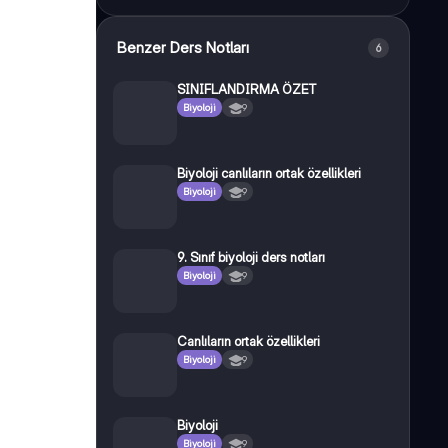
Benzer Ders Notları
6
SINIFLANDIRMA ÖZET
Biyoloji
9
Biyoloji canlıların ortak özellikleri
Biyoloji
9
9. Sınıf biyoloji ders notları
Biyoloji
9
Canlıların ortak özellikleri
Biyoloji
9
Biyoloji
Biyoloji
9