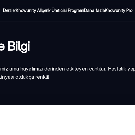
Dersler
Knowunity AI
İçerik Üreticisi Programı
Daha fazla
Knowunity Pro
 Bilgi
miz ama hayatımızı derinden etkileyen canlılar. Hastalık ya
ünyası oldukça renkli!