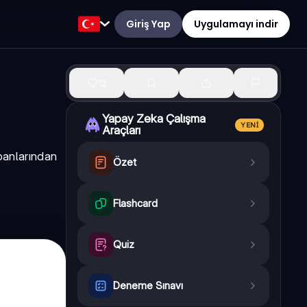
Giriş Yap
Uygulamayı indir
12
Yapay Zeka Çalışma
YENI
Araçları
panlarından
Özet
Flashcard
Quiz
Deneme Sınavı