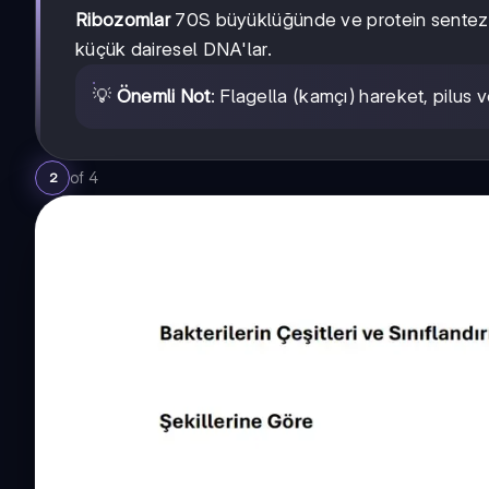
Ribozomlar
70S büyüklüğünde ve protein sentezi
küçük dairesel DNA'lar.
💡
Önemli Not
: Flagella (kamçı) hareket, pilus v
of
4
2