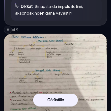
💡
Dikkat
: Sinapslarda impuls iletimi,
aksondakinden daha yavaştır!
of
9
5
Görüntüle