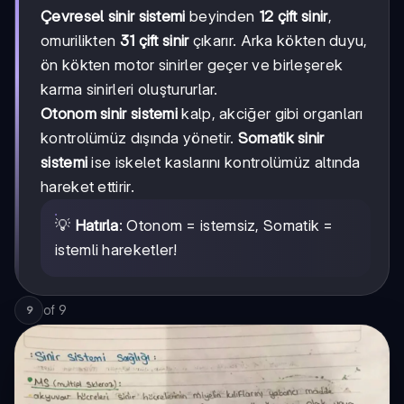
Çevresel sinir sistemi
beyinden
12 çift sinir
,
omurilikten
31 çift sinir
çıkarır. Arka kökten duyu,
ön kökten motor sinirler geçer ve birleşerek
karma sinirleri oluştururlar.
Otonom sinir sistemi
kalp, akciğer gibi organları
kontrolümüz dışında yönetir.
Somatik sinir
sistemi
ise iskelet kaslarını kontrolümüz altında
hareket ettirir.
💡
Hatırla
: Otonom = istemsiz, Somatik =
istemli hareketler!
of
9
9