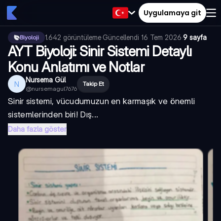
Uygulamaya git
1.642
görüntüleme
·
Güncellendi
16 Tem 2026
·
9 sayfa
Biyoloji
AYT Biyoloji: Sinir Sistemi Detaylı
Konu Anlatımı ve Notlar
Nursema Gül
N
Takip Et
@
nursemagul7676
Sinir sistemi, vücudumuzun en karmaşık ve önemli
sistemlerinden biri! Dış...
Daha fazla göster