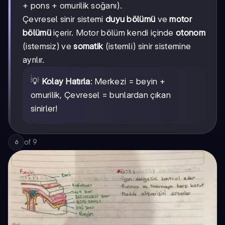
+ pons + omurilik soğanı).
Çevresel sinir sistemi
duyu bölümü
ve
motor
bölümü
içerir. Motor bölüm kendi içinde
otonom
(istemsiz) ve
somatik
(istemli) sinir sistemine
ayrılır.
💡
Kolay Hatırla
: Merkezi = beyin +
omurilik, Çevresel = bunlardan çıkan
sinirler!
of
9
6