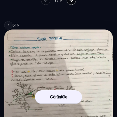
1
/
9
of
9
1
Görüntüle