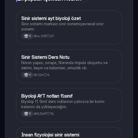
Sinir sistemi ayt biyoloji özet
Biyoloji
Sinir sistemi merkezi sinir sistemiçevresel sinir
sistemi
4,015
67
11
Sinir Sistemi Ders Notu
Biyoloji
Nöron yapısı, sinaps, Nöronda impuls oluşumu ve
iletimi, beyin ve bölümleri, omurilik vb.
124
4
11
Biyoloji AYT notları 11.sınıf
Biyoloji
Biyoloji 11. Sınıf ders notlarının yalnızca bir kısmı
kalanını da yükleyeceğim.
5,569
76
11
İnsan fizyolojisi sinir sistemi
Biyoloji