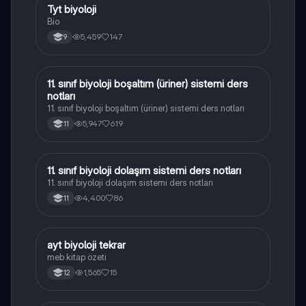
Tyt biyoloji
Biyoloji
Bio
5,459
147
9
11. sınıf biyoloji boşaltım (üriner) sistemi ders
Biyoloji
notları
11. sınıf biyoloji boşaltım (üriner) sistemi ders notları
5,947
619
11
11. sınıf biyoloji dolaşım sistemi ders notları
Biyoloji
11. sınıf biyoloji dolaşım sistemi ders notları
4,400
86
11
ayt biyoloji tekrar
Biyoloji
meb kitap özeti
1,565
15
12