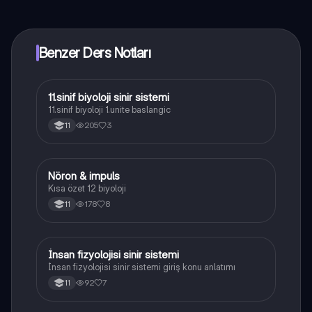
yakında indirmeye hazır olacak, bekle bizi. 💙
Benzer Ders Notları
11.sinif biyoloji sinir sistemi
Biyoloji
11.sinif biyoloji 1.unite baslangic
205
3
11
Nöron & impuls
Biyoloji
Kısa özet 12 biyoloji
178
8
11
İnsan fizyolojisi sinir sistemi
Biyoloji
İnsan fizyolojisi sinir sistemi giriş konu anlatımı
92
7
11