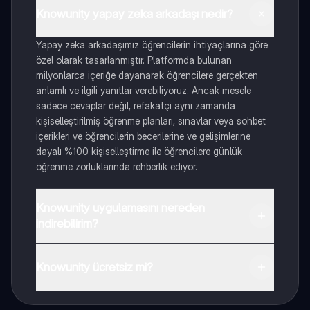
Knowunity yapay zeka arkadaşı nedir?
Yapay zeka arkadaşımız öğrencilerin ihtiyaçlarına göre
özel olarak tasarlanmıştır. Platformda bulunan
milyonlarca içeriğe dayanarak öğrencilere gerçekten
anlamlı ve ilgili yanıtlar verebiliyoruz. Ancak mesele
sadece cevaplar değil, refakatçi aynı zamanda
kişiselleştirilmiş öğrenme planları, sınavlar veya sohbet
içerikleri ve öğrencilerin becerilerine ve gelişimlerine
dayalı %100 kişiselleştirme ile öğrencilere günlük
öğrenme zorluklarında rehberlik ediyor.
Knowunity uygulamasını nereden
indirebilirim?
Uygulamayı Google Play Store ve Apple App Store'dan
indirebilirsiniz.
Knowunity ücretsiz mi?
Knowunity uygulaması ücretsiz! Uygulamamız çok