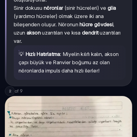
Sinir dokusu
nöronlar
(sinir hücreleri) ve
glia
(yardımcı hücreler) olmak üzere iki ana
bileşenden oluşur. Nöronun
hücre gövdesi
,
uzun
akson
uzantıları ve kısa
dendrit
uzantıları
var.
💡
Hızlı Hatırlatma
: Miyelin kılıfı kalın, akson
çapı büyük ve Ranvier boğumu az olan
nöronlarda impuls daha hızlı ilerler!
of
9
2