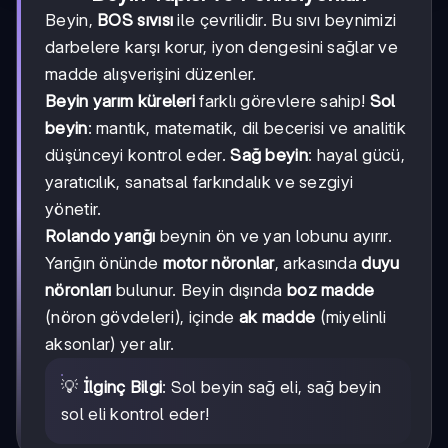
Beyin,
BOS sıvısı
ile çevrilidir. Bu sıvı beynimizi
darbelere karşı korur, iyon dengesini sağlar ve
madde alışverişini düzenler.
Beyin yarım küreleri
farklı görevlere sahip!
Sol
beyin
: mantık, matematik, dil becerisi ve analitik
düşünceyi kontrol eder.
Sağ beyin
: hayal gücü,
yaratıcılık, sanatsal farkındalık ve sezgiyi
yönetir.
Rolando yarığı
beynin ön ve yan lobunu ayırır.
Yarığın önünde
motor nöronlar
, arkasında
duyu
nöronları
bulunur. Beyin dışında
boz madde
(nöron gövdeleri), içinde
ak madde
(miyelinli
aksonlar) yer alır.
💡
İlginç Bilgi
: Sol beyin sağ eli, sağ beyin
sol eli kontrol eder!