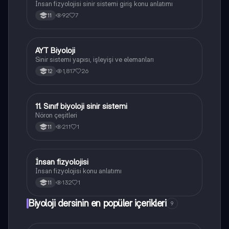
İnsan fizyolojisi sinir sistemi giriş konu anlatımı
92
7
11
AYT Biyoloji
Biyoloji
Sinir sistemi yapısı, işleyişi ve elemanları
1,817
26
12
11. Sınıf biyoloji sinir sistemi
Biyoloji
Nöron çeşitleri
211
1
11
İnsan fizyolojisi
Biyoloji
İnsan fizyolojisi konu anlatımı
132
1
11
Biyoloji dersinin en popüler içerikleri
9