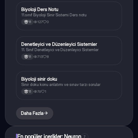
Biyoloji Ders Notu
Biyoloji
11.sınıf Biyoloji Sinir Sistemi Ders notu
127
0
11
Denetleyici ve Düzenleyici Sistemler
Biyoloji
11. Sınıf Denetleyici ve Düzenleyici Sistemler
713
8
11
Biyoloji sinir doku
Biyoloji
Sinir doku konu anlatımı ve sınav tarzı sorular
76
1
11
Daha Fazla
En popüler içerikler: Neuron
7