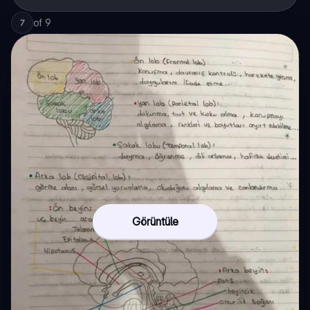
of
9
7
Görüntüle