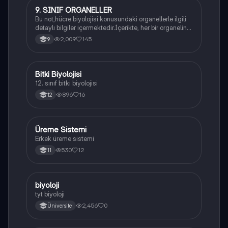
9. SINIF ORGANELLER
Biyoloji
Bu not,hücre biyolojisi konusundaki organellerle ilgili
detaylı bilgiler içermektedir.İçerikte, her bir organelin
yapısı,fonksiyonları ve hücre içindeki rolü
2,009
145
9
açıklanmaktadır.
Bitki Biyolojisi
Biyoloji
12. sınıf bitki biyolojisi
896
16
12
Üreme Sistemi
Biyoloji
Erkek üreme sistemi
530
12
11
B
biyoloji
Biyoloji
tyt biyoloji
2,456
0
Üniversite