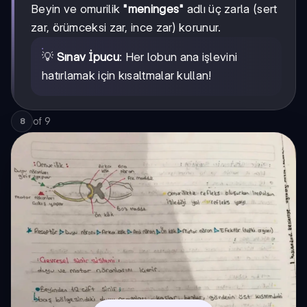
Beyin ve omurilik
"meninges"
adlı üç zarla (sert
zar, örümceksi zar, ince zar) korunur.
💡
Sınav İpucu
: Her lobun ana işlevini
hatırlamak için kısaltmalar kullan!
of
9
8