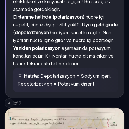
elektriksel ve kimyasal değişim! Bu süreç üç
aşamada gerçekleşir.
Dinlenme halinde (polarizasyon)
hücre içi
negatif, hücre dışı pozitif yüklü.
Uyarı geldiğinde
(depolarizasyon)
sodyum kanalları açılır, Na+
iyonları hücre içine girer ve hücre içi pozitleşir.
Yeniden polarizasyon
aşamasında potasyum
kanalları açılır, K+ iyonları hücre dışına çıkar ve
hücre tekrar eski haline döner.
💡
Hatırla
: Depolarizasyon = Sodyum içeri,
Repolarizasyon = Potasyum dışarı!
of
9
4