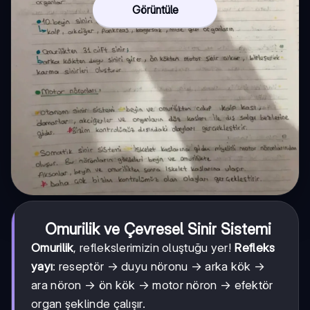
Görüntüle
Omurilik ve Çevresel Sinir Sistemi
Omurilik
, reflekslerimizin oluştuğu yer!
Refleks
yayı
: reseptör → duyu nöronu → arka kök →
ara nöron → ön kök → motor nöron → efektör
organ şeklinde çalışır.