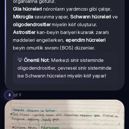
organlarına götürür.
Glia hücreleri
nöronların yardımcısı gibi çalışır.
Mikroglia
savunma yapar,
Schwann hücreleri
ve
oligodendrositler
miyelin kılıf oluşturur.
Astrositler
kan-beyin bariyeri kurarak zararlı
maddeleri engellerken,
ependim hücreleri
beyin omurilik sıvısını (BOS) düzenler.
💡
Önemli Not
: Merkezi sinir sisteminde
oligodendrositler, çevresel sinir sisteminde
ise Schwann hücreleri miyelin kılıf yapar!
of
9
3