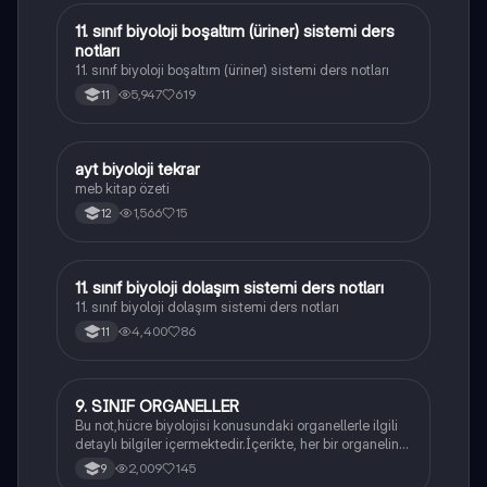
11. sınıf biyoloji boşaltım (üriner) sistemi ders
Biyoloji
notları
11. sınıf biyoloji boşaltım (üriner) sistemi ders notları
5,947
619
11
ayt biyoloji tekrar
Biyoloji
meb kitap özeti
1,566
15
12
11. sınıf biyoloji dolaşım sistemi ders notları
Biyoloji
11. sınıf biyoloji dolaşım sistemi ders notları
4,400
86
11
9. SINIF ORGANELLER
Biyoloji
Bu not,hücre biyolojisi konusundaki organellerle ilgili
detaylı bilgiler içermektedir.İçerikte, her bir organelin
yapısı,fonksiyonları ve hücre içindeki rolü
2,009
145
9
açıklanmaktadır.