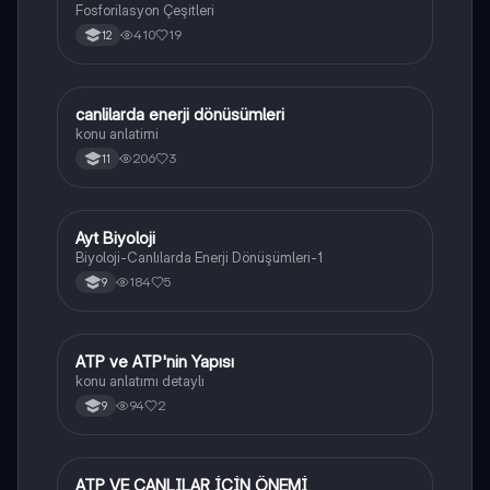
Fosforilasyon Çeşitleri
410
19
12
canlilarda enerji dönüsümleri
Biyoloji
konu anlatimi
206
3
11
Ayt Biyoloji
Biyoloji
Biyoloji-Canlılarda Enerji Dönüşümleri-1
184
5
9
ATP ve ATP'nin Yapısı
Biyoloji
konu anlatımı detaylı
94
2
9
ATP VE CANLILAR İÇİN ÖNEMİ
Biyoloji