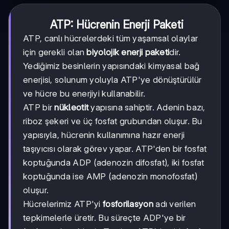
ATP: Hücrenin Enerji Paketi
ATP, canlı hücrelerdeki tüm yaşamsal olaylar
için gerekli olan
biyolojik enerji paketi
dir.
Yediğimiz besinlerin yapısındaki kimyasal bağ
enerjisi, solunum yoluyla ATP'ye dönüştürülür
ve hücre bu enerjiyi kullanabilir.
ATP bir
nükleotit
yapısına sahiptir. Adenin bazı,
riboz şekeri ve üç fosfat grubundan oluşur. Bu
yapısıyla, hücrenin kullanımına hazır enerji
taşıyıcısı olarak görev yapar. ATP'den bir fosfat
koptuğunda ADP (adenozin difosfat), iki fosfat
koptuğunda ise AMP (adenozin monofosfat)
oluşur.
Hücrelerimiz ATP'yi
fosforilasyon
adı verilen
tepkimelerle üretir. Bu süreçte ADP'ye bir