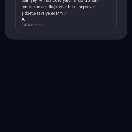
olan şey. Anında ödev yardımı, konu anlatımı,
örnek sınavlar, flaşkartlar hepsi hepsi var,
şiddetle tavsiye ederim ✅
A.
iOS kullanıcısı