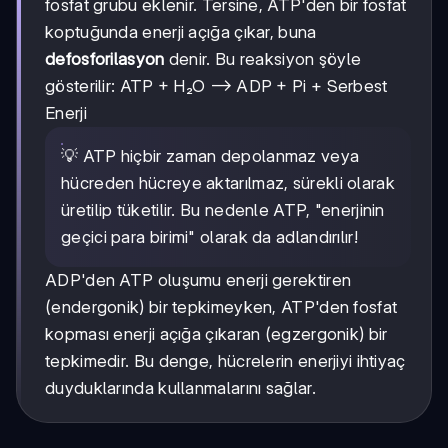
fosfat grubu eklenir. Tersine, ATP'den bir fosfat
koptuğunda enerji açığa çıkar, buna
defosforilasyon
denir. Bu reaksiyon şöyle
gösterilir: ATP + H₂O ⟶ ADP + Pi + Serbest
Enerji
💡 ATP hiçbir zaman depolanmaz veya
hücreden hücreye aktarılmaz, sürekli olarak
üretilip tüketilir. Bu nedenle ATP, "enerjinin
geçici para birimi" olarak da adlandırılır!
ADP'den ATP oluşumu enerji gerektiren
(endergonik) bir tepkimeyken, ATP'den fosfat
kopması enerji açığa çıkaran (egzergonik) bir
tepkimedir. Bu denge, hücrelerin enerjiyi ihtiyaç
duyduklarında kullanmalarını sağlar.