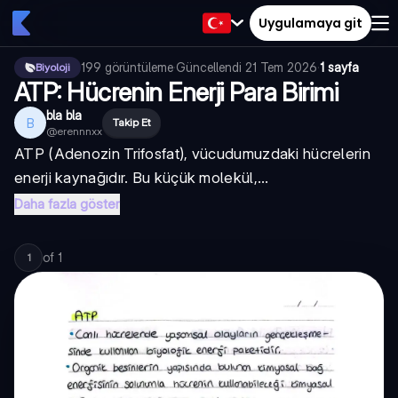
Uygulamaya git
199
görüntüleme
·
Güncellendi
21 Tem 2026
·
1 sayfa
Biyoloji
ATP: Hücrenin Enerji Para Birimi
bla bla
B
Takip Et
@
erennnxx
ATP (Adenozin Trifosfat), vücudumuzdaki hücrelerin
enerji kaynağıdır. Bu küçük molekül,...
Daha fazla göster
of
1
1