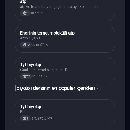
atp
Biyoloji
atp ve fosforilasyon çeşitleri detaylı konu anlatımı
63
1
9
Enerjinin temel molekülü atp
Biyoloji
Atpnin yapısı
165
13
12
Tyt biyoloji
Biyoloji
Canlıların temel bileşenleri 11
325
3
12
Biyoloji dersinin en popüler içerikleri
9
Tyt biyoloji
Biyoloji
Bio
5,493
147
9