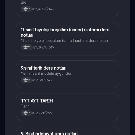
Bio
5,493
147
9
11. sınıf biyoloji boşaltım (üriner) sistemi ders
Biyoloji
notları
11. sınıf biyoloji boşaltım (üriner) sistemi ders notları
5,947
619
11
9.sınıf tarih ders notları
Tarih
Yeni maarif modele uygundur
2,318
49
9
TYT AYT TARİH
Tarih
Tarih
2,721
66
9
9. Sınıf edebiyat ders notları.
Türk Dili ve Edebiyatı