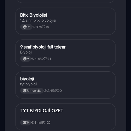
Bitki Biyolojisi
Biyoloji
12. sınıf bitki biyolojisi
896
16
12
9.sınıf biyoloji full tekrar
Biyoloji
Biyoloji
4,659
41
9
B
biyoloji
Biyoloji
tyt biyoloji
2,456
0
Üniversite
TYT BİYOLOJİ OZET
Biyoloji
.
1,468
25
9