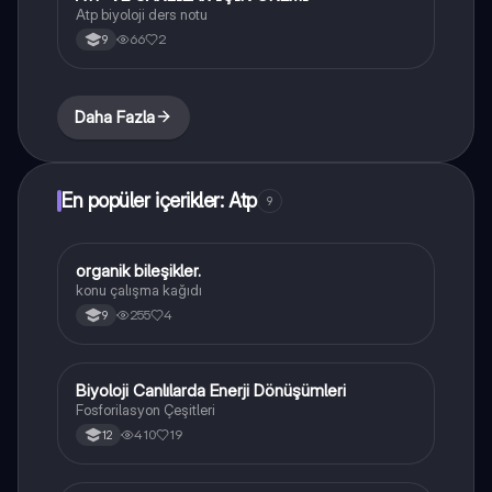
Atp biyoloji ders notu
66
2
9
Daha Fazla
En popüler içerikler: Atp
9
organik bileşikler.
Biyoloji
konu çalışma kağıdı
255
4
9
Biyoloji Canlılarda Enerji Dönüşümleri
Biyoloji
Fosforilasyon Çeşitleri
410
19
12