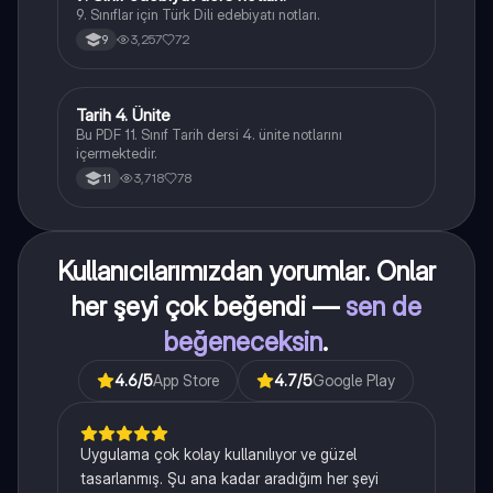
9. Sınıflar için Türk Dili edebiyatı notları.
3,257
72
9
Tarih 4. Ünite
Tarih
Bu PDF 11. Sınıf Tarih dersi 4. ünite notlarını
içermektedir.
3,718
78
11
Kullanıcılarımızdan yorumlar. Onlar
her şeyi çok beğendi —
sen de
beğeneceksin
.
4.6
/5
App Store
4.7
/5
Google Play
Uygulama çok kolay kullanılıyor ve güzel
tasarlanmış. Şu ana kadar aradığım her şeyi