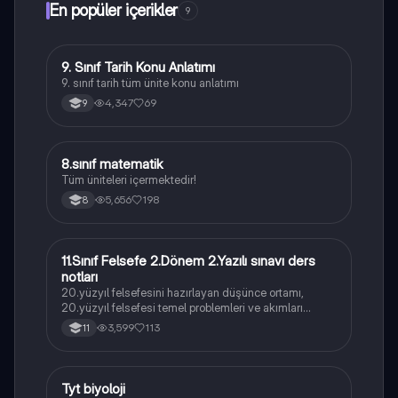
En popüler içerikler
9
9. Sınıf Tarih Konu Anlatımı
Tarih
9. sınıf tarih tüm ünite konu anlatımı
4,347
69
9
8.sınıf matematik
Matematik
Tüm üniteleri içermektedir!
5,656
198
8
11.Sınıf Felsefe 2.Dönem 2.Yazılı sınavı ders
Felsefe
notları
20.yüzyıl felsefesini hazırlayan düşünce ortamı,
20.yüzyıl felsefesi temel problemleri ve akımları
konularını içermektedir
3,599
113
11
Tyt biyoloji
Biyoloji