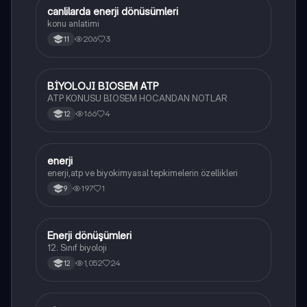
canlilarda enerji dönüsümleri
Biyoloji
konu anlatimi
206
3
11
BİYOLOJI BIOSEM ATP
Biyoloji
ATP KONUSU BIOSEM HOCANDAN NOTLAR
166
4
12
enerji
Biyoloji
enerji,atp ve biyokimyasal tepkimelerin özellikleri
197
1
9
Enerji dönüşümleri
Biyoloji
12. Sınıf biyoloji
1,052
24
12