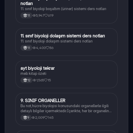
notları
11. sınıf biyoloji boşaltım (üriner) sistemi ders notları
5,947
619
11
11. sınıf biyoloji dolaşım sistemi ders notları
Biyoloji
11. sınıf biyoloji dolaşım sistemi ders notları
4,400
86
11
ayt biyoloji tekrar
Biyoloji
meb kitap özeti
1,565
15
12
9. SINIF ORGANELLER
Biyoloji
Bu not,hücre biyolojisi konusundaki organellerle ilgili
detaylı bilgiler içermektedir.İçerikte, her bir organelin
yapısı,fonksiyonları ve hücre içindeki rolü
2,009
145
9
açıklanmaktadır.