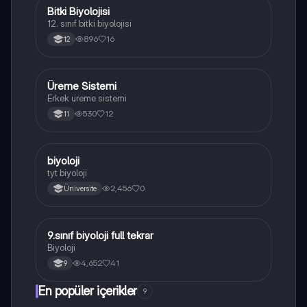
Bitki Biyolojisi
Biyoloji
12. sınıf bitki biyolojisi
896
16
12
Üreme Sistemi
Biyoloji
Erkek üreme sistemi
530
12
11
B
biyoloji
Biyoloji
tyt biyoloji
2,456
0
Üniversite
9.sınıf biyoloji full tekrar
Biyoloji
Biyoloji
4,652
41
9
En popüler içerikler
9