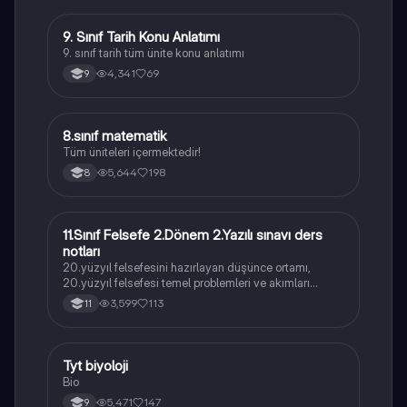
9. Sınıf Tarih Konu Anlatımı
Tarih
9. sınıf tarih tüm ünite konu anlatımı
4,341
69
9
8.sınıf matematik
Matematik
Tüm üniteleri içermektedir!
5,644
198
8
11.Sınıf Felsefe 2.Dönem 2.Yazılı sınavı ders
Felsefe
notları
20.yüzyıl felsefesini hazırlayan düşünce ortamı,
20.yüzyıl felsefesi temel problemleri ve akımları
konularını içermektedir
3,599
113
11
Tyt biyoloji
Biyoloji
Bio
5,471
147
9