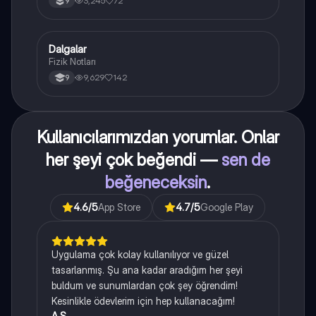
3,245
72
9
Dalgalar
Fizik
Fizik Notları
9,629
142
9
Kullanıcılarımızdan yorumlar. Onlar
her şeyi çok beğendi —
sen de
beğeneceksin
.
4.6
/5
App Store
4.7
/5
Google Play
Uygulama çok kolay kullanılıyor ve güzel
tasarlanmış. Şu ana kadar aradığım her şeyi
buldum ve sunumlardan çok şey öğrendim!
Kesinlikle ödevlerim için hep kullanacağım!
A.S.