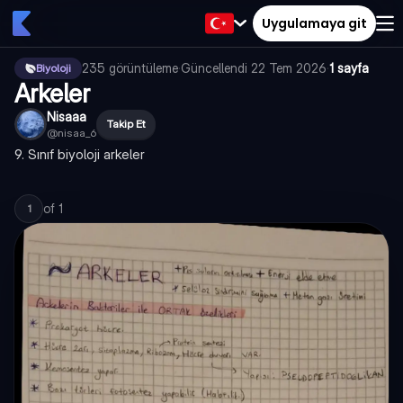
Uygulamaya git
235
görüntüleme
·
Güncellendi
22 Tem 2026
·
1 sayfa
Biyoloji
Arkeler
Nisaaa
Takip Et
@
nisaa_6
9. Sınıf biyoloji arkeler
of
1
1