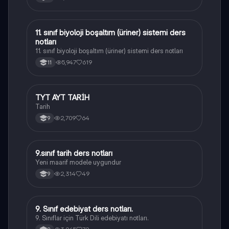
11. sınıf biyoloji boşaltım (üriner) sistemi ders
Biyoloji
notları
11. sınıf biyoloji boşaltım (üriner) sistemi ders notları
5,947
619
11
TYT AYT TARİH
Tarih
Tarih
2,709
64
9
9.sınıf tarih ders notları
Tarih
Yeni maarif modele uygundur
2,314
49
9
9. Sınıf edebiyat ders notları.
Türk Dili ve Edebiyatı
9. Sınıflar için Türk Dili edebiyatı notları.