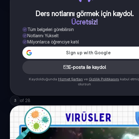
Ders notlarını görmek için kaydol
.
Ücretsiz!
Tüm belgeleri görebilirsin
Notlarını Yükselt
Milyonlarca öğrenciye katıl
E-posta ile kaydol
Kaydolduğunda
Hizmet Şartları
ve
Gizlilik Politikasını
kabul etmi
olursun
of
28
3