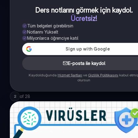
Ders notlarını görmek için kaydol
.
Ücretsiz!
Tüm belgeleri görebilirsin
Notlarını Yükselt
Milyonlarca öğrenciye katıl
E-posta ile kaydol
Kaydolduğunda
Hizmet Şartları
ve
Gizlilik Politikasını
kabul etmi
olursun
of
28
2