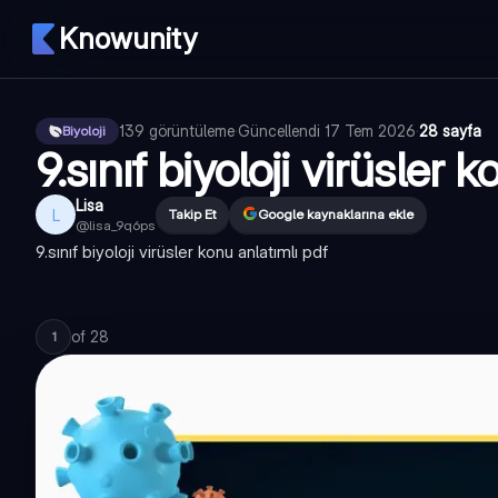
Knowunity
139
görüntüleme
·
Güncellendi
17 Tem 2026
·
28 sayfa
Biyoloji
9.sınıf biyoloji virüsler 
Lisa
L
Takip Et
Google kaynaklarına ekle
@
lisa_9q6ps
9.sınıf biyoloji virüsler konu anlatımlı pdf
of
28
1