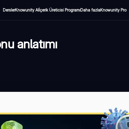
Dersler
Knowunity AI
İçerik Üreticisi Programı
Daha fazla
Knowunity Pro
konu anlatımı