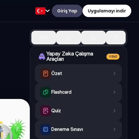
Giriş Yap
Uygulamayı indir
3
Yapay Zeka Çalışma
YENI
Araçları
Özet
Flashcard
Quiz
Deneme Sınavı