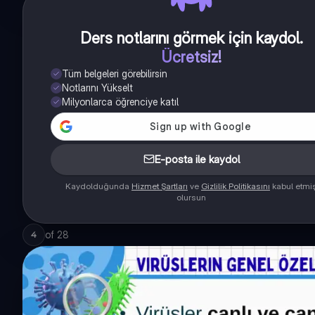
Ders notlarını görmek için kaydol
.
Ücretsiz!
Tüm belgeleri görebilirsin
Notlarını Yükselt
Milyonlarca öğrenciye katıl
E-posta ile kaydol
Kaydolduğunda
Hizmet Şartları
ve
Gizlilik Politikasını
kabul etmi
olursun
of
28
4