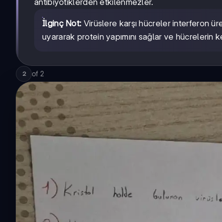
antibiyotiklerden etkilenmezler.
İlginç Not:
Virüslere karşı hücreler interferon ür
uyararak protein yapımını sağlar ve hücrelerin k
of
2
2