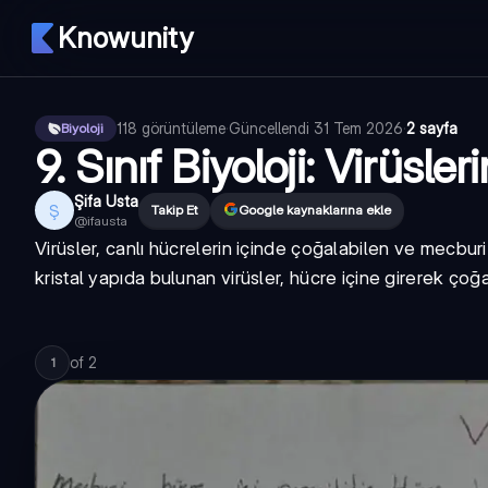
Knowunity
118
görüntüleme
·
Güncellendi
31 Tem 2026
·
2 sayfa
Biyoloji
9. Sınıf Biyoloji: Virüsler
Şifa Usta
Ş
Takip Et
Google kaynaklarına ekle
@
ifausta
Virüsler, canlı hücrelerin içinde çoğalabilen ve mecburi
kristal yapıda bulunan virüsler, hücre içine girerek çoğ
of
2
1