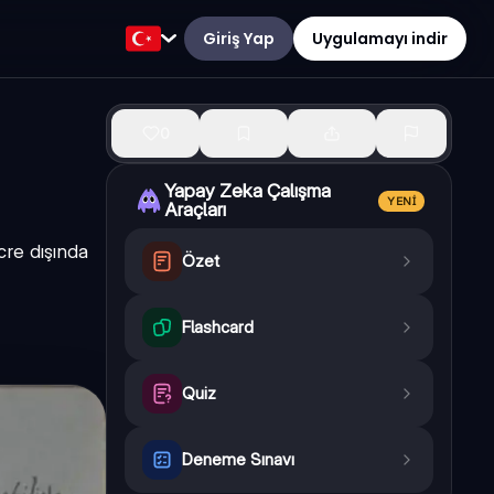
Giriş Yap
Uygulamayı indir
0
Yapay Zeka Çalışma
YENI
Araçları
ücre dışında
Özet
Flashcard
Quiz
Deneme Sınavı