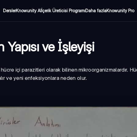
Dersler
Knowunity AI
İçerik Üreticisi Programı
Daha fazla
Knowunity Pro
in Yapısı ve İşleyişi
 hücre içi parazitleri olarak bilinen mikroorganizmalardır. H
alır ve yeni enfeksiyonlara neden olur.