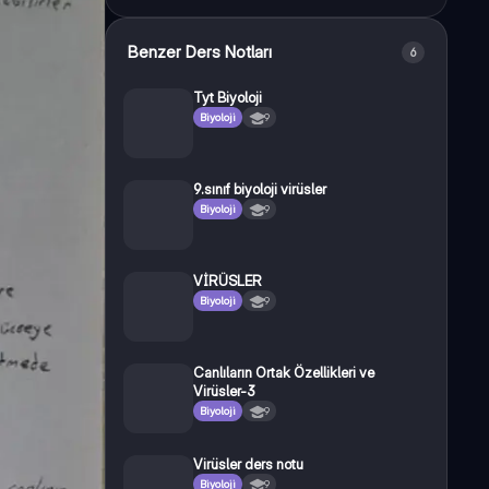
Benzer Ders Notları
6
Tyt Biyoloji
Biyoloji
9
9.sınıf biyoloji virüsler
Biyoloji
9
VİRÜSLER
Biyoloji
9
Canlıların Ortak Özellikleri ve
Virüsler-3
Biyoloji
9
Virüsler ders notu
Biyoloji
9