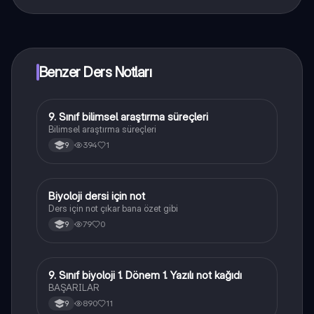
Knowunity uygulaması ücretsiz! Uygulamamız çok
yakında indirmeye hazır olacak, bekle bizi. 💙
Benzer Ders Notları
9. Sınıf bilimsel araştırma süreçleri
Biyoloji
Bilimsel araştırma süreçleri
394
1
9
Biyoloji dersi için not
Biyoloji
Ders için not çıkar bana özet gibi
79
0
9
9. Sınıf biyoloji 1. Dönem 1. Yazılı not kağıdı
Biyoloji
BAŞARILAR
890
11
9