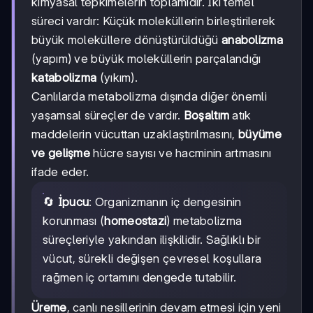
kimyasal tepkimelerin toplamıdır. İki temel
süreci vardır: Küçük moleküllerin birleştirilerek
büyük moleküllere dönüştürüldüğü
anabolizma
(yapım) ve büyük moleküllerin parçalandığı
katabolizma
(yıkım).
Canlılarda metabolizma dışında diğer önemli
yaşamsal süreçler de vardır.
Boşaltım
atık
maddelerin vücuttan uzaklaştırılmasını,
büyüme
ve gelişme
hücre sayısı ve hacminin artmasını
ifade eder.
🔄
İpucu
: Organizmanın iç dengesinin
korunması (
homeostazi
) metabolizma
süreçleriyle yakından ilişkilidir. Sağlıklı bir
vücut, sürekli değişen çevresel koşullara
rağmen iç ortamını dengede tutabilir.
Üreme
, canlı nesillerinin devam etmesi için yeni