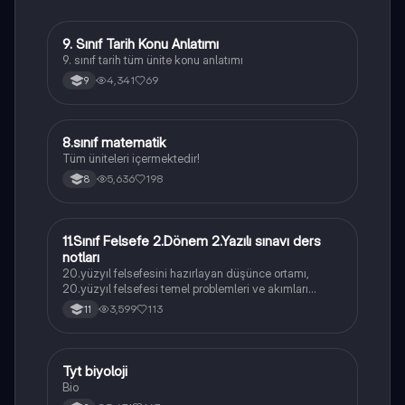
9. Sınıf Tarih Konu Anlatımı
Tarih
9. sınıf tarih tüm ünite konu anlatımı
4,341
69
9
8
8.sınıf matematik
Matematik
Tüm üniteleri içermektedir!
5,636
198
8
11.Sınıf Felsefe 2.Dönem 2.Yazılı sınavı ders
Felsefe
notları
20.yüzyıl felsefesini hazırlayan düşünce ortamı,
20.yüzyıl felsefesi temel problemleri ve akımları
konularını içermektedir
3,599
113
11
Tyt biyoloji
Biyoloji
Bio