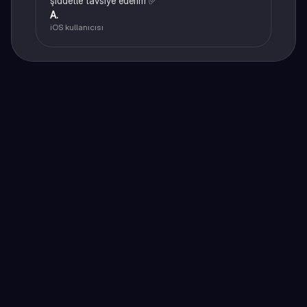
şiddetle tavsiye ederim ✅
A.
iOS kullanıcısı