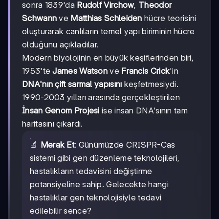
sonra 1839'da
Rudolf Virchow
,
Theodor
Schwann
ve
Matthias Schleiden
hücre teorisini
oluşturarak canlıların temel yapı biriminin hücre
olduğunu açıkladılar.
Modern biyolojinin en büyük keşiflerinden biri,
1953'te
James Watson
ve
Francis Crick
'in
DNA'nın çift sarmal yapısını
keşfetmesiydi.
1990-2003 yılları arasında gerçekleştirilen
İnsan Genom Projesi
ise insan DNA'sının tam
haritasını çıkardı.
🔬
Merak Et
: Günümüzde CRISPR-Cas
sistemi gibi gen düzenleme teknolojileri,
hastalıkların tedavisini değiştirme
potansiyeline sahip. Gelecekte hangi
hastalıklar gen teknolojisiyle tedavi
edilebilir sence?