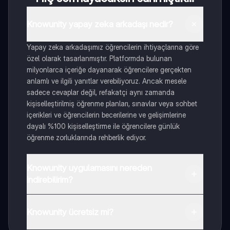
Knowunity yapay zeka arkadaşı nedir?
Yapay zeka arkadaşımız öğrencilerin ihtiyaçlarına göre
özel olarak tasarlanmıştır. Platformda bulunan
milyonlarca içeriğe dayanarak öğrencilere gerçekten
anlamlı ve ilgili yanıtlar verebiliyoruz. Ancak mesele
sadece cevaplar değil, refakatçi aynı zamanda
kişiselleştirilmiş öğrenme planları, sınavlar veya sohbet
içerikleri ve öğrencilerin becerilerine ve gelişimlerine
dayalı %100 kişiselleştirme ile öğrencilere günlük
öğrenme zorluklarında rehberlik ediyor.
Knowunity uygulamasını nereden
indirebilirim?
Uygulamayı Google Play Store ve Apple App Store'dan
indirebilirsiniz.
Knowunity ücretsiz mi?