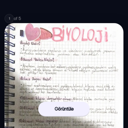
of
5
1
Görüntüle