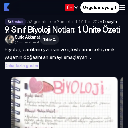
Uygulamaya git
153
görüntüleme
·
Güncellendi
17 Tem 2026
·
5 sayfa
Biyoloji
9. Sınıf Biyoloji Notları: 1. Ünite Özeti
Sude Akkanat
Takip Et
@
sudeakkanat
Biyoloji, canlıların yapısını ve işlevlerini inceleyerek
yaşamın doğasını anlamayı amaçlayan...
Daha fazla göster