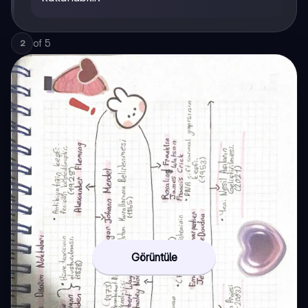
of
5
2
Görüntüle