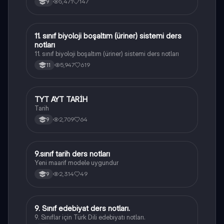
5,471
147
9
11. sınıf biyoloji boşaltım (üriner) sistemi ders
Biyoloji
notları
11. sınıf biyoloji boşaltım (üriner) sistemi ders notları
5,947
619
11
TYT AYT TARİH
Tarih
Tarih
2,709
64
9
9.sınıf tarih ders notları
Tarih
Yeni maarif modele uygundur
2,314
49
9
9. Sınıf edebiyat ders notları.
Türk Dili ve Edebiyatı
9. Sınıflar için Türk Dili edebiyatı notları.