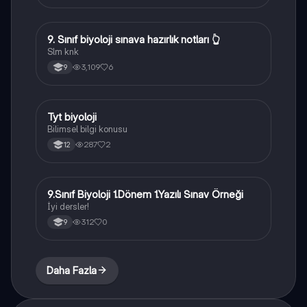
9. Sınıf biyoloji sınava hazırlık notları 👆
Biyoloji
Slm knk
3,109
6
9
Tyt biyoloji
Biyoloji
Bilimsel bilgi konusu
287
2
12
9.Sınıf Biyoloji 1.Dönem 1.Yazılı Sınav Örneği
Biyoloji
İyi dersler!
312
0
9
Daha Fazla