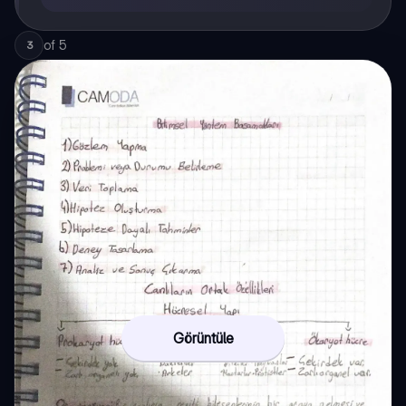
of
5
3
Görüntüle