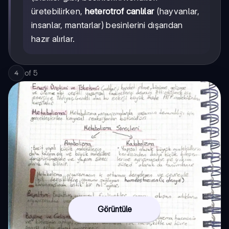
üretebilirken,
heterotrof canlılar
(hayvanlar,
insanlar, mantarlar) besinlerini dışarıdan
hazır alırlar.
of
5
4
Görüntüle