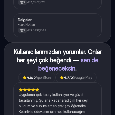
3,245
72
9
Dalgalar
Fizik
Fizik Notları
9,629
142
9
Kullanıcılarımızdan yorumlar. Onlar
her şeyi çok beğendi —
sen de
beğeneceksin
.
4.6
/5
App Store
4.7
/5
Google Play
Uygulama çok kolay kullanılıyor ve güzel
tasarlanmış. Şu ana kadar aradığım her şeyi
buldum ve sunumlardan çok şey öğrendim!
Kesinlikle ödevlerim için hep kullanacağım!