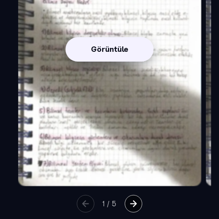
Görüntüle
1
/
5