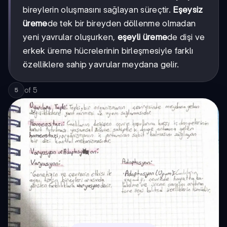
bireylerin oluşmasını sağlayan süreçtir.
Eşeysiz
üreme
de tek bir bireyden döllenme olmadan
yeni yavrular oluşurken,
eşeyli üreme
de dişi ve
erkek üreme hücrelerinin birleşmesiyle farklı
özelliklere sahip yavrular meydana gelir.
of
5
5