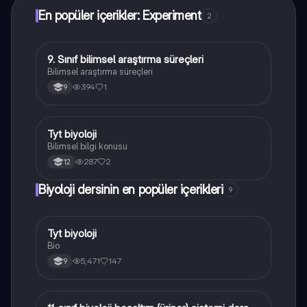
En popüler içerikler: Experiment
2
9. Sınıf bilimsel araştırma süreçleri
Biyoloji
Bilimsel araştırma süreçleri
394
1
9
Tyt biyoloji
Biyoloji
Bilimsel bilgi konusu
287
2
12
Biyoloji dersinin en popüler içerikleri
9
Tyt biyoloji
Biyoloji
Bio
5,471
147
9