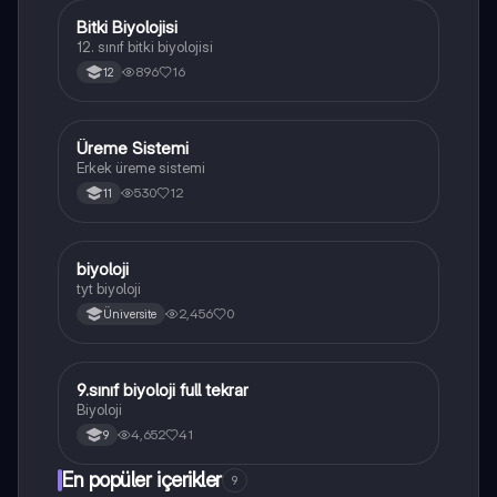
Bitki Biyolojisi
Biyoloji
12. sınıf bitki biyolojisi
896
16
12
Üreme Sistemi
Biyoloji
Erkek üreme sistemi
530
12
11
B
biyoloji
Biyoloji
tyt biyoloji
2,456
0
Üniversite
9.sınıf biyoloji full tekrar
Biyoloji
Biyoloji
4,652
41
9
En popüler içerikler
9