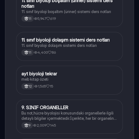
11. sınıf biyoloji boşaltım (üriner) sistemi ders
Biyoloji
notları
11. sınıf biyoloji boşaltım (üriner) sistemi ders notları
5,947
619
11
11. sınıf biyoloji dolaşım sistemi ders notları
Biyoloji
11. sınıf biyoloji dolaşım sistemi ders notları
4,400
86
11
ayt biyoloji tekrar
Biyoloji
meb kitap özeti
1,565
15
12
9. SINIF ORGANELLER
Biyoloji
Bu not,hücre biyolojisi konusundaki organellerle ilgili
detaylı bilgiler içermektedir.İçerikte, her bir organelin
yapısı,fonksiyonları ve hücre içindeki rolü
2,009
145
9
açıklanmaktadır.