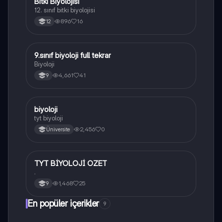
Bitki Biyolojisi
Biyoloji
12. sınıf bitki biyolojisi
896
16
12
9.sınıf biyoloji full tekrar
Biyoloji
Biyoloji
4,661
41
9
B
biyoloji
Biyoloji
tyt biyoloji
2,456
0
Üniversite
TYT BİYOLOJİ OZET
Biyoloji
.
1,468
25
9
En popüler içerikler
9