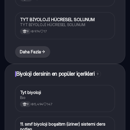
TYT BİYOLOJİ HÜCRESEL SOLUNUM
Biyoloji
TYT BİYOLOJİ HÜCRESEL SOLUNUM
974
17
9
Daha Fazla
Biyoloji dersinin en popüler içerikleri
9
Tyt biyoloji
Biyoloji
Bio
5,494
147
9
11. sınıf biyoloji boşaltım (üriner) sistemi ders
Biyoloji
notları