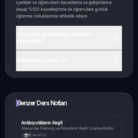
içerikleri ve öğrencilerin becerilerine ve gelişimlerine
dayalı %100 kişiselleştirme ile öğrencilere günlük
öğrenme zorluklarında rehberlik ediyor.
Knowunity uygulamasını nereden
indirebilirim?
Uygulamayı Google Play Store ve Apple App Store'dan
indirebilirsiniz.
Knowunity ücretsiz mi?
Knowunity uygulaması ücretsiz! Uygulamamız çok
yakında indirmeye hazır olacak, bekle bizi. 💙
Benzer Ders Notları
Antibiyotiklerin Keşfi
Biyoloji
Alexander Fleming ve Penisilinin Keşfi Üzerine Notlar
79
6
9