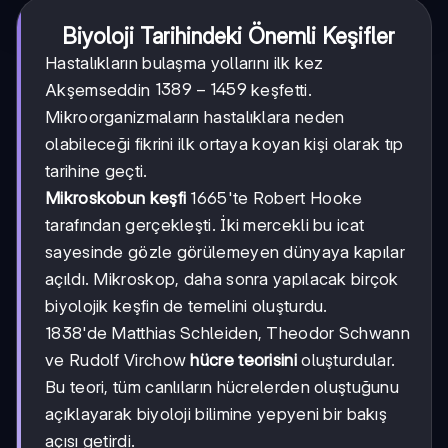
Biyoloji Tarihindeki Önemli Keşifler
Hastalıkların bulaşma yollarını ilk kez
1389-
1389
−
1459
Akşemseddin
keşfetti.
1459
Mikroorganizmaların hastalıklara neden
olabileceği fikrini ilk ortaya koyan kişi olarak tıp
tarihine geçti.
Mikroskobun keşfi
1665'te Robert Hooke
tarafından gerçekleşti. İki mercekli bu icat
sayesinde gözle görülemeyen dünyaya kapılar
açıldı. Mikroskop, daha sonra yapılacak birçok
biyolojik keşfin de temelini oluşturdu.
1838'de Matthias Schleiden, Theodor Schwann
ve Rudolf Virchow
hücre teorisini
oluşturdular.
Bu teori, tüm canlıların hücrelerden oluştuğunu
açıklayarak biyoloji bilimine yepyeni bir bakış
açısı getirdi.