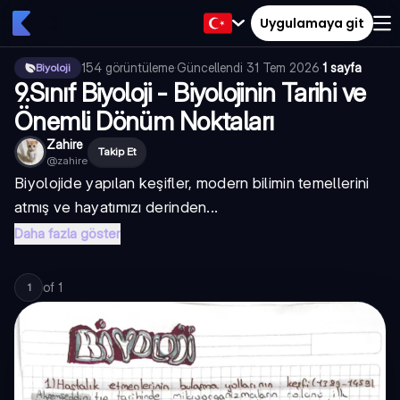
Uygulamaya git
154
görüntüleme
·
Güncellendi
31 Tem 2026
·
1 sayfa
Biyoloji
9.Sınıf Biyoloji - Biyolojinin Tarihi ve
Önemli Dönüm Noktaları
Zahire
Takip Et
@
zahire
Biyolojide yapılan keşifler, modern bilimin temellerini
atmış ve hayatımızı derinden...
Daha fazla göster
of
1
1