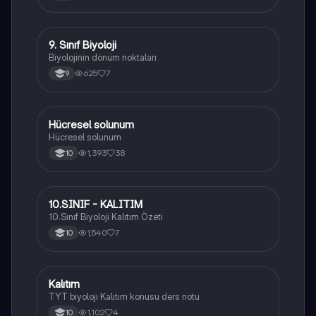
9. Sınıf Biyoloji
Biyoloji
Biyolojinin dönüm noktaları
625
7
9
Hücresel solunum
Biyoloji
Hücresel solunum
1,393
38
10
10.SINIF - KALITIM
Biyoloji
10.Sınıf Biyoloji Kalıtım Özeti
1,540
7
10
Kalıtım
Biyoloji
TYT biyoloji Kalıtım konusu ders notu
1,102
4
10