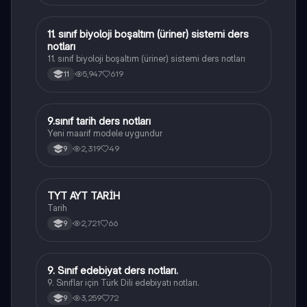
11. sınıf biyoloji boşaltım (üriner) sistemi ders
Biyoloji
notları
11. sınıf biyoloji boşaltım (üriner) sistemi ders notları
5,947
619
11
9.sınıf tarih ders notları
Tarih
Yeni maarif modele uygundur
2,319
49
9
TYT AYT TARİH
Tarih
Tarih
2,721
66
9
9. Sınıf edebiyat ders notları.
Türk Dili ve Edebiyatı
9. Sınıflar için Türk Dili edebiyatı notları.
3,259
72
9