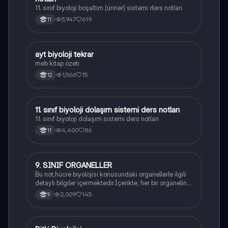
11. sınıf biyoloji boşaltım (üriner) sistemi ders notları
5,947
619
11
ayt biyoloji tekrar
Biyoloji
meb kitap özeti
1,566
15
12
11. sınıf biyoloji dolaşım sistemi ders notları
Biyoloji
11. sınıf biyoloji dolaşım sistemi ders notları
4,400
86
11
9. SINIF ORGANELLER
Biyoloji
Bu not,hücre biyolojisi konusundaki organellerle ilgili
detaylı bilgiler içermektedir.İçerikte, her bir organelin
yapısı,fonksiyonları ve hücre içindeki rolü
2,009
145
9
açıklanmaktadır.