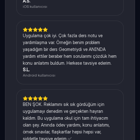
A.S.
iOS kullanıcısı
Uygulama çok iyi. Çok fazla ders notu ve
yardımlaşma var. Örneğin benim problem
yaşadığım bir ders Geometriydi ve ANINDA
yardım ettiler beraber hem sorularımı çözdük hem
konu anlatımı buldum. Herkese tavsiye ederim.
S.L.
Android kullanıcısı
BEN ŞOK. Reklamını sık sık gördüğüm için
uygulamayı denedim ve gerçekten hayran
kaldım. Bu uygulama okul için tam ihtiyacım
olan şey. Anında ödev yardımı, konu anlatımı,
örnek sınavlar, flaşkartlar hepsi hepsi var,
şiddetle tavsiye ederim ✅