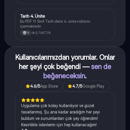
Tarih 4. Ünite
Tarih
Bu PDF 11. Sınıf Tarih dersi 4. ünite notlarını
içermektedir.
3,718
78
11
Kullanıcılarımızdan yorumlar. Onlar
her şeyi çok beğendi —
sen de
beğeneceksin
.
4.6
/5
App Store
4.7
/5
Google Play
Uygulama çok kolay kullanılıyor ve güzel
tasarlanmış. Şu ana kadar aradığım her şeyi
buldum ve sunumlardan çok şey öğrendim!
Kesinlikle ödevlerim için hep kullanacağım!