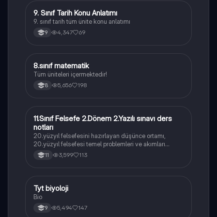
9. Sınıf Tarih Konu Anlatımı
Tarih
9. sınıf tarih tüm ünite konu anlatımı
4,347
69
9
8.sınıf matematik
Matematik
Tüm üniteleri içermektedir!
5,656
198
8
11.Sınıf Felsefe 2.Dönem 2.Yazılı sınavı ders
Felsefe
notları
20.yüzyıl felsefesini hazırlayan düşünce ortamı,
20.yüzyıl felsefesi temel problemleri ve akımları
konularını içermektedir
3,599
113
11
Tyt biyoloji
Biyoloji
Bio
5,494
147
9