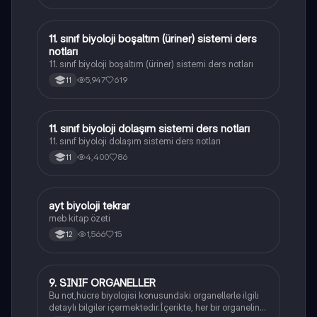
11. sınıf biyoloji boşaltım (üriner) sistemi ders
Biyoloji
notları
11. sınıf biyoloji boşaltım (üriner) sistemi ders notları
5,947
619
11
11. sınıf biyoloji dolaşım sistemi ders notları
Biyoloji
11. sınıf biyoloji dolaşım sistemi ders notları
4,400
86
11
ayt biyoloji tekrar
Biyoloji
meb kitap özeti
1,566
15
12
9. SINIF ORGANELLER
Biyoloji
Bu not,hücre biyolojisi konusundaki organellerle ilgili
detaylı bilgiler içermektedir.İçerikte, her bir organelin