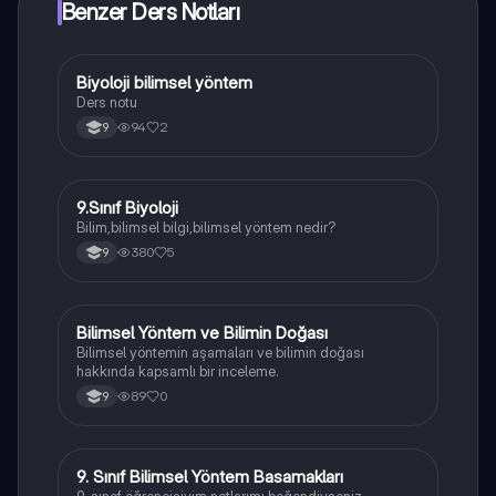
Benzer Ders Notları
Biyoloji bilimsel yöntem
Biyoloji
Ders notu
94
2
9
9.Sınıf Biyoloji
Biyoloji
Bilim,bilimsel bilgi,bilimsel yöntem nedir?
380
5
9
Bilimsel Yöntem ve Bilimin Doğası
Biyoloji
Bilimsel yöntemin aşamaları ve bilimin doğası
hakkında kapsamlı bir inceleme.
89
0
9
9. Sınıf Bilimsel Yöntem Basamakları
Biyoloji
9. sınof öğrencisiyim notlarımı beğendiyseniz