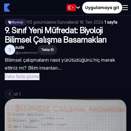
Uygulamaya git
113
görüntüleme
·
Güncellendi
18 Tem 2026
·
1 sayfa
Biyoloji
9. Sınıf Yeni Müfredat: Biyoloji
Bilimsel Çalışma Basamakları
sude
S
Takip Et
@
sudemmss
Bilimsel çalışmaların nasıl yürütüdüğünü hiç merak
ettiniz mi? Bilim insanları...
Daha fazla göster
of
1
1