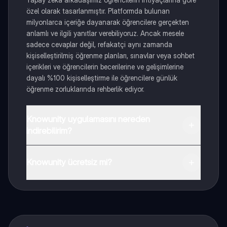
özel olarak tasarlanmıştır. Platformda bulunan
milyonlarca içeriğe dayanarak öğrencilere gerçekten
anlamlı ve ilgili yanıtlar verebiliyoruz. Ancak mesele
sadece cevaplar değil, refakatçi aynı zamanda
kişiselleştirilmiş öğrenme planları, sınavlar veya sohbet
içerikleri ve öğrencilerin becerilerine ve gelişimlerine
dayalı %100 kişiselleştirme ile öğrencilere günlük
öğrenme zorluklarında rehberlik ediyor.
Knowunity uygulamasını nereden
indirebilirim?
Uygulamayı Google Play Store ve Apple App Store'dan
indirebilirsiniz.
Knowunity ücretsiz mi?
Knowunity uygulaması ücretsiz! Uygulamamız çok
yakında indirmeye hazır olacak, bekle bizi. 💙