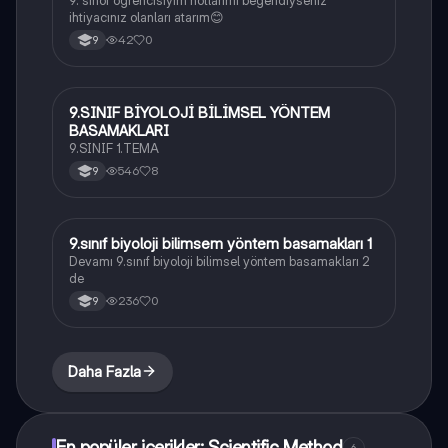
ihtiyacınız olanları atarım😊
42
0
9
9.SINIF BİYOLOJİ BİLİMSEL YÖNTEM
Biyoloji
BASAMAKLARI
9.SINIF 1.TEMA
546
8
9
9.sınıf biyoloji bilimsem yöntem basamakları 1
Biyoloji
Devamı 9.sınıf biyoloji bilimsel yöntem basamakları 2
de
236
0
9
Daha Fazla
En popüler içerikler: Scientific Method
6