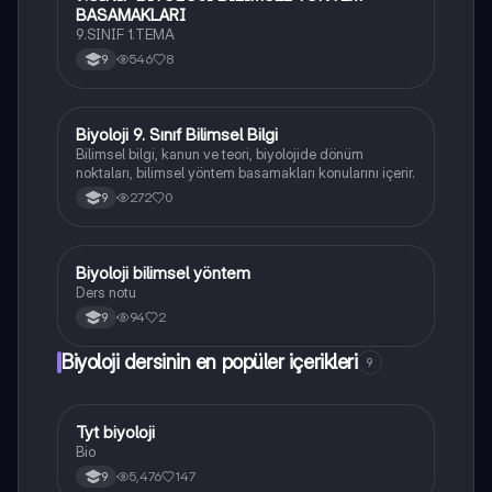
BASAMAKLARI
9.SINIF 1.TEMA
546
8
9
Biyoloji 9. Sınıf Bilimsel Bilgi
Biyoloji
Bilimsel bilgi, kanun ve teori, biyolojide dönüm
noktaları, bilimsel yöntem basamakları konularını içerir.
272
0
9
Biyoloji bilimsel yöntem
Biyoloji
Ders notu
94
2
9
Biyoloji dersinin en popüler içerikleri
9
Tyt biyoloji
Biyoloji
Bio
5,476
147
9