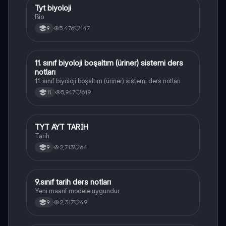
Tyt biyoloji
Biyoloji
Bio
5,476
147
9
11. sınıf biyoloji boşaltım (üriner) sistemi ders
Biyoloji
notları
11. sınıf biyoloji boşaltım (üriner) sistemi ders notları
5,947
619
11
TYT AYT TARİH
Tarih
Tarih
2,713
64
9
9.sınıf tarih ders notları
Tarih
Yeni maarif modele uygundur
2,317
49
9