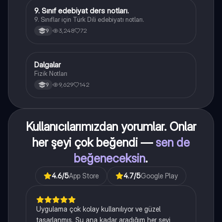
9. Sınıf edebiyat ders notları.
Türk Dili ve Edebiyatı
9. Sınıflar için Türk Dili edebiyatı notları.
3,248
72
9
Dalgalar
Fizik
Fizik Notları
9,629
142
9
Kullanıcılarımızdan yorumlar. Onlar
her şeyi çok beğendi —
sen de
beğeneceksin
.
4.6
/5
App Store
4.7
/5
Google Play
Uygulama çok kolay kullanılıyor ve güzel
tasarlanmış. Şu ana kadar aradığım her şeyi