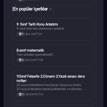
En popüler içerikler
9
9. Sınıf Tarih Konu Anlatımı
Tarih
9. sınıf tarih tüm ünite konu anlatımı
4,345
69
9
8.sınıf matematik
Matematik
Tüm üniteleri içermektedir!
5,645
198
8
11.Sınıf Felsefe 2.Dönem 2.Yazılı sınavı ders
Felsefe
notları
20.yüzyıl felsefesini hazırlayan düşünce ortamı,
20.yüzyıl felsefesi temel problemleri ve akımları
konularını içermektedir
3,599
113
11