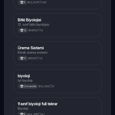
yapısı,fonksiyonları ve hücre içindeki rolü
2,009
145
9
açıklanmaktadır.
Bitki Biyolojisi
Biyoloji
12. sınıf bitki biyolojisi
896
16
12
Üreme Sistemi
Biyoloji
Erkek üreme sistemi
530
12
11
B
biyoloji
Biyoloji
tyt biyoloji
2,456
0
Üniversite
9.sınıf biyoloji full tekrar
Biyoloji
Biyoloji
4,655
41
9