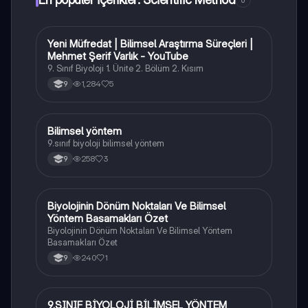
Yeni Müfredat | Bilimsel Araştırma Süreçleri |
Biyoloji
Mehmet Şerif Varlık - YouTube
9. Sınıf Biyoloji 1. Ünite 2. Bölüm 2. Kısım
1,284
5
9
Bilimsel yöntem
Biyoloji
9.sınıf biyoloji bilimsel yöntem
258
3
9
Biyolojinin Dönüm Noktaları Ve Bilimsel
Biyoloji
Yöntem Basamakları Özet
Biyolojinin Dönüm Noktaları Ve Bilimsel Yöntem
Basamakları Özet
240
1
9
9.SINIF BİYOLOJİ BİLİMSEL YÖNTEM
Biyoloji