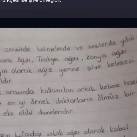
ürkçesi ise şive örneğidir.