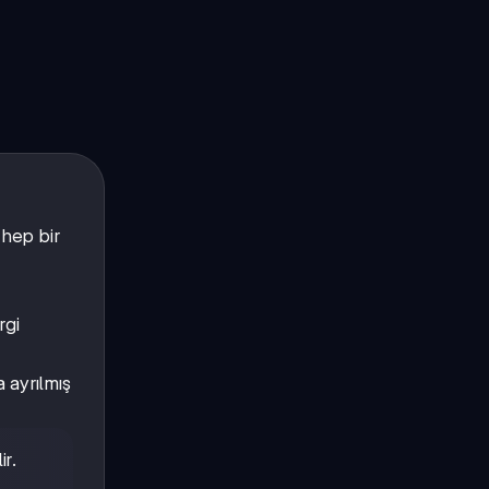
 hep bir
rgi
a ayrılmış
ir.