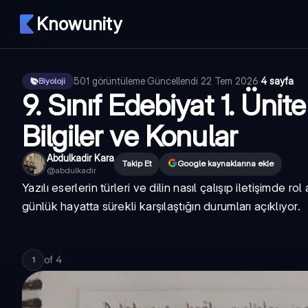
Knowunity
501
görüntüleme
·
Güncellendi
22 Tem 2026
·
4 sayfa
Biyoloji
9. Sınıf Edebiyat 1. Üni
Bilgiler ve Konular
Abdulkadir Kara
Takip Et
Google kaynaklarına ekle
@
abdulkadir
Yazılı eserlerin türleri ve dilin nasıl çalışıp iletişimde 
günlük hayatta sürekli karşılaştığın durumları açıklıyor.
of
4
1