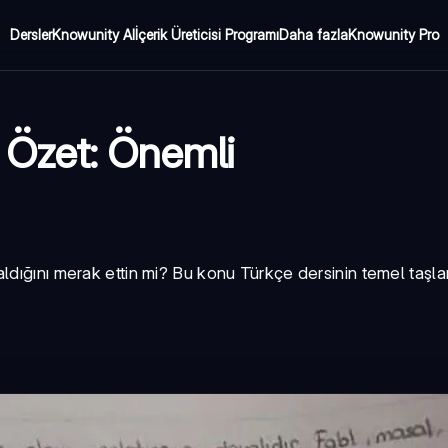
Dersler
Knowunity AI
İçerik Üreticisi Programı
Daha fazla
Knowunity Pro
te Özet: Önemli
rol aldığını merak ettin mi? Bu konu Türkçe dersinin temel taşla