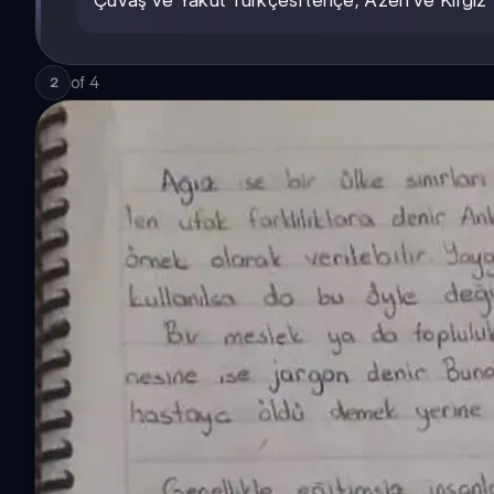
Çuvaş ve Yakut Türkçesi lehçe, Azeri ve Kırgız T
of
4
2