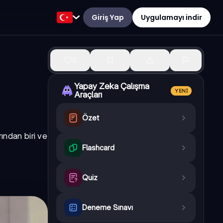
Giriş Yap
Uygulamayı indir
0
Yapay Zeka Çalışma
YENI
Araçları
Özet
rından biri ve
Flashcard
Quiz
Deneme Sınavı