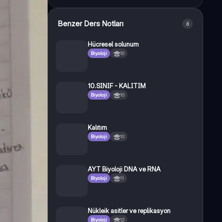
Benzer Ders Notları
6
Hücresel solunum
Biyoloji
10
10.SINIF - KALITIM
Biyoloji
10
Kalıtım
Biyoloji
10
AYT Biyoloji DNA ve RNA
Biyoloji
11
Nükleik asitler ve replikasyon
Biyoloji
12