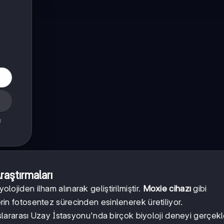
ş
aştırmaları
olojiden ilham alınarak geliştirilmiştir.
Moxie cihazı
gibi
lerin fotosentez sürecinden esinlenerek üretiliyor.
ararası Uzay İstasyonu'nda birçok biyoloji deneyi gerçekle