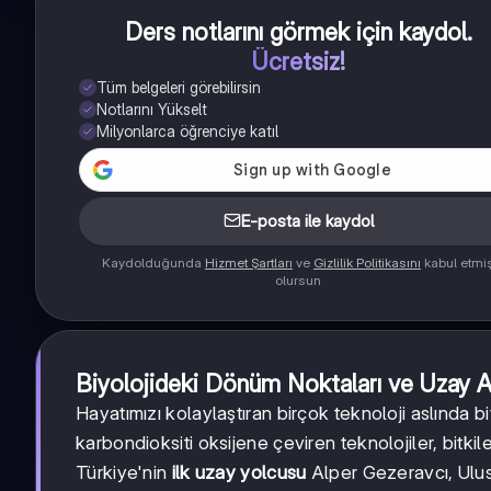
Ders notlarını görmek için kaydol
.
Ücretsiz!
Tüm belgeleri görebilirsin
Notlarını Yükselt
Milyonlarca öğrenciye katıl
E-posta ile kaydol
Kaydolduğunda
Hizmet Şartları
ve
Gizlilik Politikasını
kabul etmi
olursun
Biyolojideki Dönüm Noktaları ve Uzay Ar
Hayatımızı kolaylaştıran birçok teknoloji aslında biy
karbondioksiti oksijene çeviren teknolojiler, bitki
Türkiye'nin
ilk uzay yolcusu
Alper Gezeravcı, Ulusl