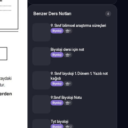
Benzer Ders Notları
6
9. Sınıf bilimsel araştırma süreçleri
Biyoloji
9
Biyoloji dersi için not
Biyoloji
9
9. Sınıf biyoloji 1. Dönem 1. Yazılı not
kağıdı
Biyoloji
9
9.Sınıf Biyoloji Notu
Biyoloji
9
Tyt biyoloji
Biyoloji
12