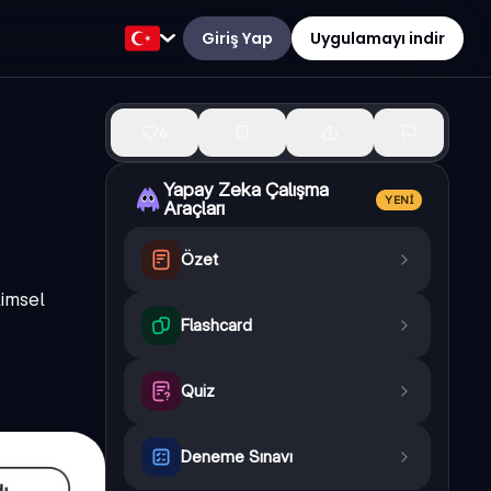
Giriş Yap
Uygulamayı indir
6
Yapay Zeka Çalışma
YENI
Araçları
Özet
limsel
Flashcard
Quiz
Deneme Sınavı