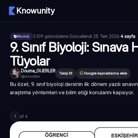
Knowunity
3.109
görüntüleme
·
Güncellendi
25 Tem 2026
·
4 sayfa
Biyoloji
9. Sınıf Biyoloji: Sınava 
Tüyolar
Douma_GUERLER
Takip Et
Google kaynaklarına ekle
@
d4vidfan
Bu özet, 9. sınıf biyoloji dersinin ilk dönem yazılı sınavı
araştırma yöntemleri ve bilim etiği konularını kapsıyor.
of
4
1