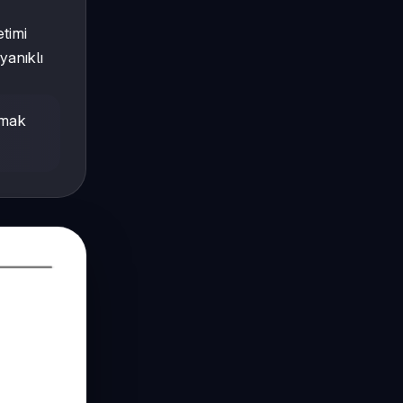
timi
yanıklı
rmak