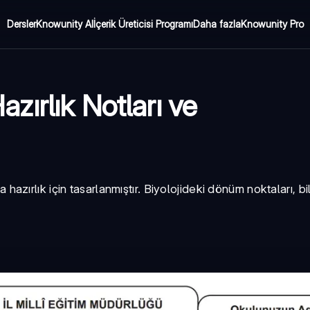
Dersler
Knowunity AI
İçerik Üreticisi Programı
Daha fazla
Knowunity Pro
Hazırlık Notları ve
na hazırlık için tasarlanmıştır. Biyolojideki dönüm noktaları, bi