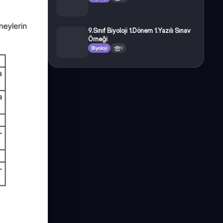
9.Sınıf Biyoloji 1.Dönem 1.Yazılı Sınav
Örneği
Biyoloji
9