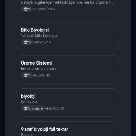
detaylı bilgiler içermektedir.İçerikte, her bir organelin
yapısı,fonksiyonları ve hücre içindeki rolü
2,009
145
9
açıklanmaktadır.
Bitki Biyolojisi
Biyoloji
12. sınıf bitki biyolojisi
896
16
12
Üreme Sistemi
Biyoloji
Erkek üreme sistemi
530
12
11
B
biyoloji
Biyoloji
tyt biyoloji
2,456
0
Üniversite
9.sınıf biyoloji full tekrar
Biyoloji
Biyoloji