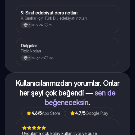
9. Sınıf edebiyat ders notları.
Türk Dili ve Edebiyatı
9. Sınıflar için Türk Dili edebiyatı notları.
3,241
72
9
Dalgalar
Fizik
Fizik Notları
9,628
142
9
Kullanıcılarımızdan yorumlar. Onlar
her şeyi çok beğendi —
sen de
beğeneceksin
.
4.6
/5
App Store
4.7
/5
Google Play
Uygulama çok kolay kullanılıyor ve güzel