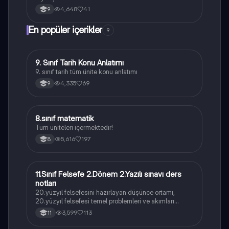
4,648
41
9
En popüler içerikler
9
9. Sınıf Tarih Konu Anlatımı
Tarih
9. sınıf tarih tüm ünite konu anlatımı
4,335
69
9
8.sınıf matematik
Matematik
Tüm üniteleri içermektedir!
5,616
197
8
11.Sınıf Felsefe 2.Dönem 2.Yazılı sınavı ders
Felsefe
notları
20.yüzyıl felsefesini hazırlayan düşünce ortamı,
20.yüzyıl felsefesi temel problemleri ve akımları
konularını içermektedir
3,599
113
11