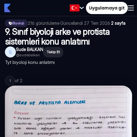
Uygulamaya git
216
görüntüleme
·
Güncellendi
27 Tem 2026
·
2 sayfa
Biyoloji
9. Sınıf biyoloji arke ve protista
sistemleri konu anlatımı
Sude BALKAN
S
Takip Et
@
sudebalkan
Tyt biyoloji konu anlatımı
of
2
1