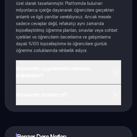
özel olarak tasarlanmıştır. Platformda bulunan
milyonlarca içeriğe dayanarak öğrencilere gerçekten
anlamlı ve ilgili yanıtlar verebiliyoruz. Ancak mesele
sadece cevaplar değil, refakatçi aynı zamanda
kişiselleştirilmiş öğrenme planları, sınavlar veya sohbet
içerikleri ve öğrencilerin becerilerine ve gelişimlerine
dayalı %100 kişiselleştirme ile öğrencilere günlük
öğrenme zorluklarında rehberlik ediyor.
Knowunity uygulamasını nereden
indirebilirim?
Uygulamayı Google Play Store ve Apple App Store'dan
indirebilirsiniz.
Knowunity ücretsiz mi?
Knowunity uygulaması ücretsiz! Uygulamamız çok
yakında indirmeye hazır olacak, bekle bizi. 💙