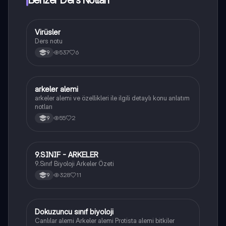
Benzer Ders Notları
Virüsler
Biyoloji
Ders notu
537
6
9
arkeler alemi
Biyoloji
arkeler alemi ve özellikleri ile ilgili detaylı konu anlatım
notları
55
2
9
9.SINIF - ARKELER
Biyoloji
9.Sınıf Biyoloji Arkeler Özeti
328
11
9
Dokuzuncu sınıf biyoloji
Biyoloji
Canlılar alemi Arkeler alemi Protista alemi bitkiler