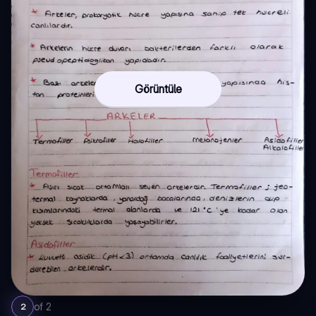
Görüntüle
of
2
2