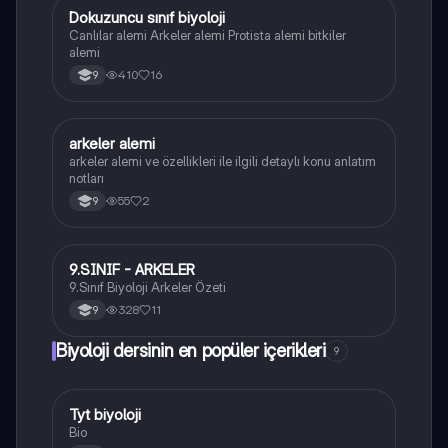
Dokuzuncu sınıf biyoloji
Biyoloji
Canlılar alemi Arkeler alemi Protista alemi bitkiler
alemi
410
16
9
arkeler alemi
Biyoloji
arkeler alemi ve özellikleri ile ilgili detaylı konu anlatım
notları
55
2
9
9.SINIF - ARKELER
Biyoloji
9.Sınıf Biyoloji Arkeler Özeti
328
11
9
Biyoloji dersinin en popüler içerikleri
9
Tyt biyoloji
Biyoloji
Bio