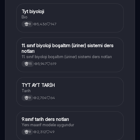
Tyt biyoloji
Biyoloji
Bio
5,436
147
9
11. sınıf biyoloji boşaltım (üriner) sistemi ders
Biyoloji
notları
11. sınıf biyoloji boşaltım (üriner) sistemi ders notları
5,947
619
11
TYT AYT TARİH
Tarih
Tarih
2,704
64
9
9.sınıf tarih ders notları
Tarih
Yeni maarif modele uygundur
2,312
49
9