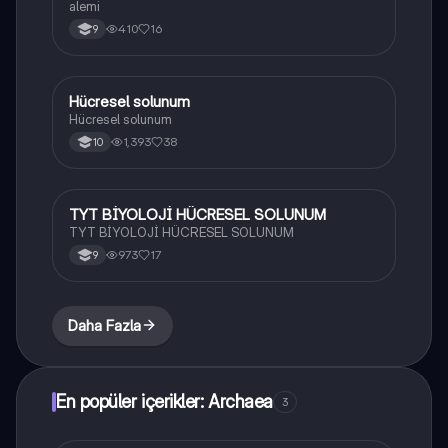
alemi
410
16
9
Hücresel solunum
Biyoloji
Hücresel solunum
1,393
38
10
TYT BİYOLOJİ HÜCRESEL SOLUNUM
Biyoloji
TYT BİYOLOJİ HÜCRESEL SOLUNUM
973
17
9
Daha Fazla
En popüler içerikler: Archaea
3