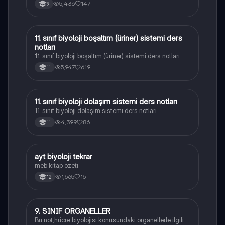
5,436
147
9
11. sınıf biyoloji boşaltım (üriner) sistemi ders
Biyoloji
notları
11. sınıf biyoloji boşaltım (üriner) sistemi ders notları
5,947
619
11
11. sınıf biyoloji dolaşım sistemi ders notları
Biyoloji
11. sınıf biyoloji dolaşım sistemi ders notları
4,399
86
11
ayt biyoloji tekrar
Biyoloji
meb kitap özeti
1,565
15
12
9. SINIF ORGANELLER
Biyoloji
Bu not,hücre biyolojisi konusundaki organellerle ilgili