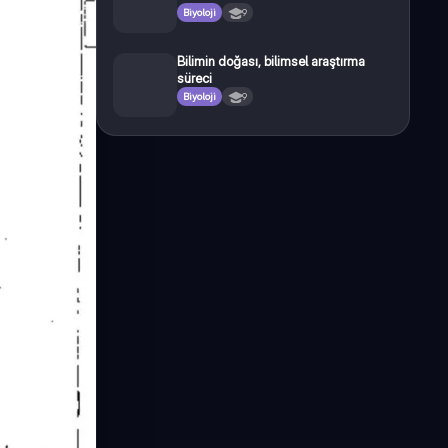
Biyoloji
9
Bilimin doğası, bilimsel araştırma
süreci
Biyoloji
9