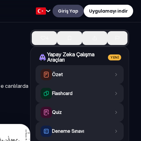
Giriş Yap
Uygulamayı indir
4
Yapay Zeka Çalışma
YENI
Araçları
Özet
ve canlılarda
Flashcard
Quiz
Deneme Sınavı