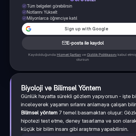
Tüm belgeleri görebilirsin
Notlarını Yükselt
Milyonlarca öğrenciye katıl
E-posta ile kaydol
Kaydolduğunda
Hizmet Şartları
ve
Gizlilik Politikasını
kabul etmi
olursun
Biyoloji ve Bilimsel Yöntem
Günlük hayatta sürekli gözlem yapıyorsun - işte b
inceleyerek yaşamın sırlarını anlamaya çalışan bilim
Bilimsel yöntem
7 temel basamaktan oluşur: Gözle
hipotezi test etme, deney tasarlama ve son olara
küçük bir bilim insanı gibi araştırma yapabilirsin.