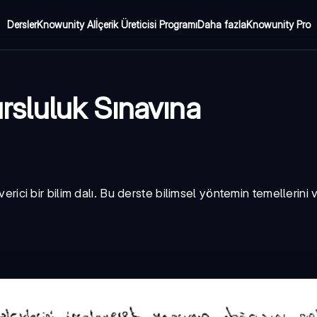
Dersler
Knowunity AI
İçerik Üreticisi Programı
Daha fazla
Knowunity Pro
ursluluk Sınavına
verici bir bilim dalı. Bu derste bilimsel yöntemin temellerini 