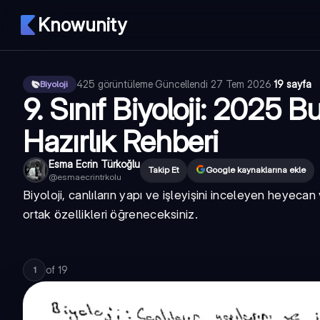
Knowunity
425
görüntüleme
·
Güncellendi
27 Tem 2026
·
19 sayfa
Biyoloji
9. Sınıf Biyoloji: 2025 B
Hazırlık Rehberi
Esma Ecrin Türkoğlu
Takip Et
Google kaynaklarına ekle
@
esmaecrintrkolu
Biyoloji, canlıların yapı ve işleyişini inceleyen heyecan 
ortak özellikleri öğreneceksiniz.
of
19
1