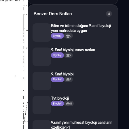
Benzer Ders Notları
6
Bilim ve bilimin doğası 9.sınıf biyoloji
yeni müfredata uygun
Biyoloji
9
9. Sınıf biyoloji sınav notları
Biyoloji
9
9. Sınıf biyoloji
Biyoloji
9
Tyt biyoloji
Biyoloji
11
9.sınıf yeni müfredat biyoloji canlıların
özellikleri-1