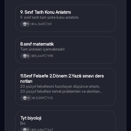
9. Sınıf Tarih Konu Anlatımı
Tarih
9. sınıf tarih tüm ünite konu anlatımı
4,345
69
9
8.sınıf matematik
Matematik
Tüm üniteleri içermektedir!
5,649
198
8
11.Sınıf Felsefe 2.Dönem 2.Yazılı sınavı ders
Felsefe
notları
20.yüzyıl felsefesini hazırlayan düşünce ortamı,
20.yüzyıl felsefesi temel problemleri ve akımları
konularını içermektedir
3,599
113
11
Tyt biyoloji
Biyoloji
Bio
5,484
147
9