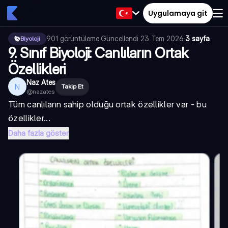
Uygulamaya git
901
görüntüleme
·
Güncellendi
23 Tem 2026
·
3 sayfa
Biyoloji
9. Sınıf Biyoloji: Canlıların Ortak
Özellikleri
Naz Ates
N
Takip Et
@
nazates
Tüm canlıların sahip olduğu ortak özellikler var - bu
özellikler...
Daha fazla göster