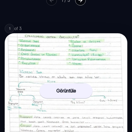
1
/
3
of
3
1
Görüntüle