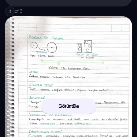
of
3
3
Görüntüle