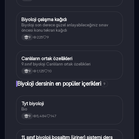
yapı,organizasyon,beslenme,enerji üretimi ve
tüketimi,metabolizma vb.)
Biyoloji çalışma kağıdı
Biyoloji
Biyoloji son derece güzel anlayabileceğiniz sınav
öncesi konu tekrari kağıdı
225
9
9
Canlıların ortak özellikleri
Biyoloji
9.sınıf biyoloji Canlıların ortak özellikleri
1,125
10
9
Biyoloji dersinin en popüler içerikleri
9
Tyt biyoloji
Biyoloji
Bio
5,484
147
9
11. sınıf biyoloji boşaltım (üriner) sistemi ders
Biyoloji