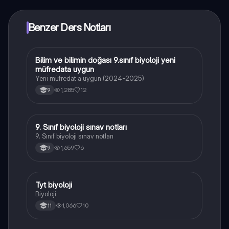
Benzer Ders Notları
Bilim ve bilimin doğası 9.sınıf biyoloji yeni
Biyoloji
müfredata uygun
Yeni müfredat a uygun (2024-2025)
1,285
12
9
9. Sınıf biyoloji sınav notları
Biyoloji
9. Sınıf biyoloji sınav notları
1,659
6
9
Tyt biyoloji
Biyoloji
Biyoloji
1,066
10
11