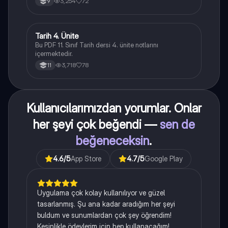
3,254
72
9
Tarih 4. Ünite
Tarih
Bu PDF 11. Sınıf Tarih dersi 4. ünite notlarını
içermektedir.
3,718
78
11
Kullanıcılarımızdan yorumlar. Onlar
her şeyi çok beğendi —
sen de
beğeneceksin
.
4.6
/5
App Store
4.7
/5
Google Play
Uygulama çok kolay kullanılıyor ve güzel
tasarlanmış. Şu ana kadar aradığım her şeyi
buldum ve sunumlardan çok şey öğrendim!
Kesinlikle ödevlerim için hep kullanacağım!