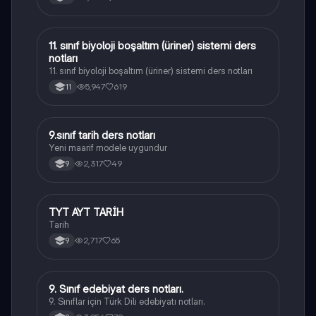
11. sınıf biyoloji boşaltım (üriner) sistemi ders
Biyoloji
notları
11. sınıf biyoloji boşaltım (üriner) sistemi ders notları
5,947
619
11
9.sınıf tarih ders notları
Tarih
Yeni maarif modele uygundur
2,317
49
9
TYT AYT TARİH
Tarih
Tarih
2,717
65
9
9. Sınıf edebiyat ders notları.
Türk Dili ve Edebiyatı
9. Sınıflar için Türk Dili edebiyatı notları.