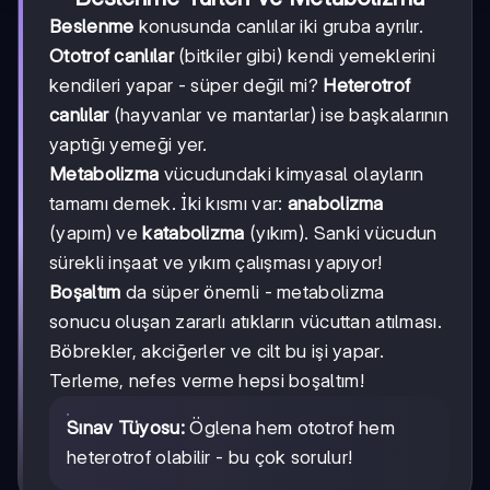
Beslenme
konusunda canlılar iki gruba ayrılır.
Ototrof canlılar
(bitkiler gibi) kendi yemeklerini
kendileri yapar - süper değil mi?
Heterotrof
canlılar
(hayvanlar ve mantarlar) ise başkalarının
yaptığı yemeği yer.
Metabolizma
vücudundaki kimyasal olayların
tamamı demek. İki kısmı var:
anabolizma
(yapım) ve
katabolizma
(yıkım). Sanki vücudun
sürekli inşaat ve yıkım çalışması yapıyor!
Boşaltım
da süper önemli - metabolizma
sonucu oluşan zararlı atıkların vücuttan atılması.
Böbrekler, akciğerler ve cilt bu işi yapar.
Terleme, nefes verme hepsi boşaltım!
Sınav Tüyosu:
Öglena hem ototrof hem
heterotrof olabilir - bu çok sorulur!