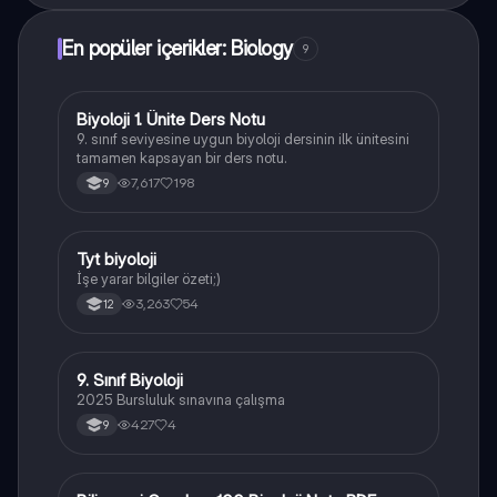
En popüler içerikler: Biology
9
Biyoloji 1. Ünite Ders Notu
Biyoloji
9. sınıf seviyesine uygun biyoloji dersinin ilk ünitesini
tamamen kapsayan bir ders notu.
7,617
198
9
Tyt biyoloji
Biyoloji
İşe yarar bilgiler özeti;)
3,263
54
12
9. Sınıf Biyoloji
Biyoloji
2025 Bursluluk sınavına çalışma
427
4
9