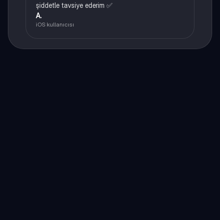
şiddetle tavsiye ederim ✅
A.
iOS kullanıcısı