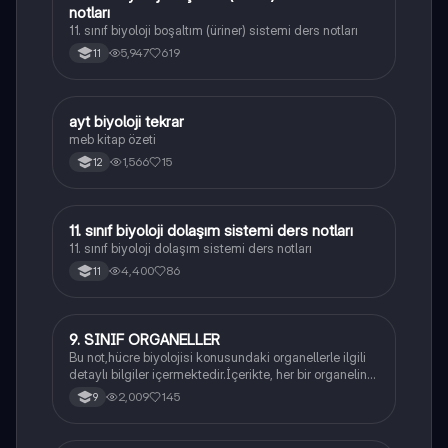
notları
11. sınıf biyoloji boşaltım (üriner) sistemi ders notları
5,947
619
11
ayt biyoloji tekrar
Biyoloji
meb kitap özeti
1,566
15
12
11. sınıf biyoloji dolaşım sistemi ders notları
Biyoloji
11. sınıf biyoloji dolaşım sistemi ders notları
4,400
86
11
9. SINIF ORGANELLER
Biyoloji
Bu not,hücre biyolojisi konusundaki organellerle ilgili
detaylı bilgiler içermektedir.İçerikte, her bir organelin
yapısı,fonksiyonları ve hücre içindeki rolü
2,009
145
9
açıklanmaktadır.