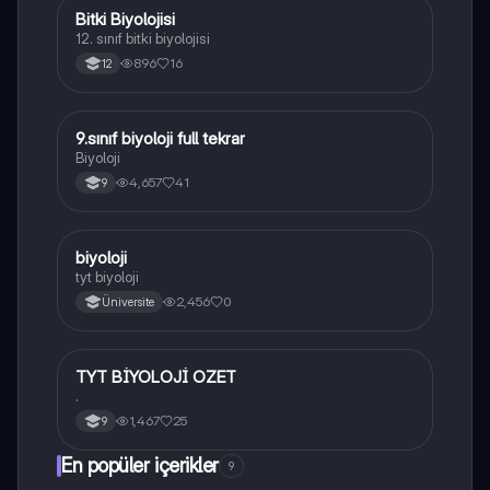
Bitki Biyolojisi
Biyoloji
12. sınıf bitki biyolojisi
896
16
12
9.sınıf biyoloji full tekrar
Biyoloji
Biyoloji
4,657
41
9
B
biyoloji
Biyoloji
tyt biyoloji
2,456
0
Üniversite
TYT BİYOLOJİ OZET
Biyoloji
.
1,467
25
9
En popüler içerikler
9