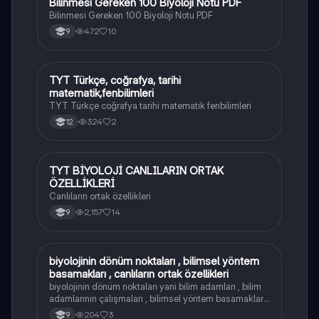
Bilinmesi Gereken 100 Biyoloji Notu PDF
Biyoloji
Bilinmesi Gereken 100 Biyoloji Notu PDF
472
10
9
TYT Türkçe, coğrafya, tarihi
Fizik
matematik,fenbilimleri
TYT Türkçe coğrafya tarihi matematik fenbilimleri
324
2
12
TYT BİYOLOJİ CANLILARIN ORTAK
Biyoloji
ÖZELLİKLERİ
Canlıların ortak özellikleri
2,157
14
9
biyolojinin dönüm noktaları , bilimsel yöntem
Biyoloji
basamakları , canlıların ortak özellikleri
biyolojinin dönüm noktaları yani bilim adamları , bilim
adamlarının çalışmaları , bilimsel yöntem basamakları ,
canlıların ortak özellikleri(hücresel
204
3
9