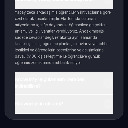
Yapay zeka arkadaşımız öğrencilerin ihtiyaçlarına göre
özel olarak tasarlanmıştır. Platformda bulunan
milyonlarca içeriğe dayanarak öğrencilere gerçekten
anlamlı ve ilgili yanıtlar verebiliyoruz. Ancak mesele
sadece cevaplar değil, refakatçi aynı zamanda
kişiselleştirilmiş öğrenme planları, sınavlar veya sohbet
içerikleri ve öğrencilerin becerilerine ve gelişimlerine
dayalı %100 kişiselleştirme ile öğrencilere günlük
öğrenme zorluklarında rehberlik ediyor.
Knowunity uygulamasını nereden
indirebilirim?
Uygulamayı Google Play Store ve Apple App Store'dan
indirebilirsiniz.
Knowunity ücretsiz mi?
Knowunity uygulaması ücretsiz! Uygulamamız çok
yakında indirmeye hazır olacak, bekle bizi. 💙