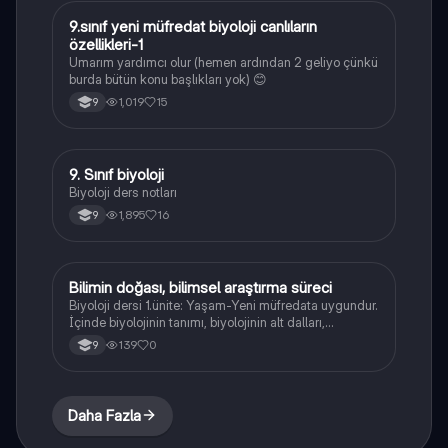
9.sınıf yeni müfredat biyoloji canlıların
Biyoloji
özellikleri-1
Umarım yardımcı olur (hemen ardından 2 geliyo çünkü
burda bütün konu başlıkları yok) 😊
1,019
15
9
9. Sınıf biyoloji
Biyoloji
Biyoloji ders notları
1,895
16
9
Bilimin doğası, bilimsel araştırma süreci
Biyoloji
Biyoloji dersi 1.ünite: Yaşam-Yeni müfredata uygundur.
İçinde biyolojinin tanımı, biyolojinin alt dalları,
biyolojinin tarihsel gelişimi(bilim insanları) ve bilimsel
139
0
9
yöntem basamakları var.
Daha Fazla