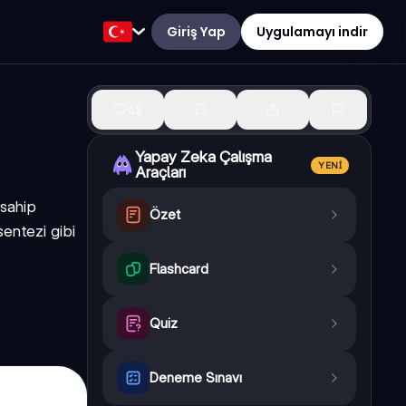
Giriş Yap
Uygulamayı indir
62
Yapay Zeka Çalışma
YENI
Araçları
 sahip
Özet
sentezi gibi
Flashcard
Quiz
Deneme Sınavı