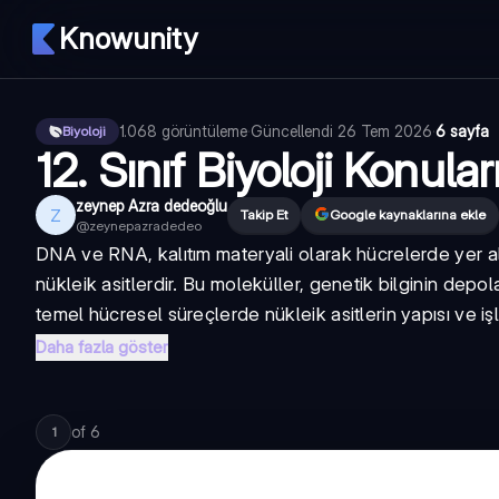
Knowunity
1.068
görüntüleme
·
Güncellendi
26 Tem 2026
·
6 sayfa
Biyoloji
12. Sınıf Biyoloji Konula
zeynep Azra dedeoğlu
Z
Takip Et
Google kaynaklarına ekle
@
zeynepazradedeo
DNA ve RNA, kalıtım materyali olarak hücrelerde yer a
nükleik asitlerdir. Bu moleküller, genetik bilginin depol
temel hücresel süreçlerde nükleik asitlerin yapısı ve işley
Daha fazla göster
of
6
1