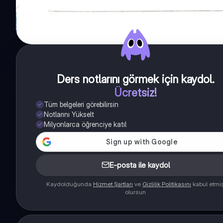
Ders notlarını görmek için kaydol
.
Ücretsiz!
Tüm belgeleri görebilirsin
Notlarını Yükselt
Milyonlarca öğrenciye katıl
E-posta ile kaydol
Kaydolduğunda
Hizmet Şartları
ve
Gizlilik Politikasını
kabul etmi
olursun