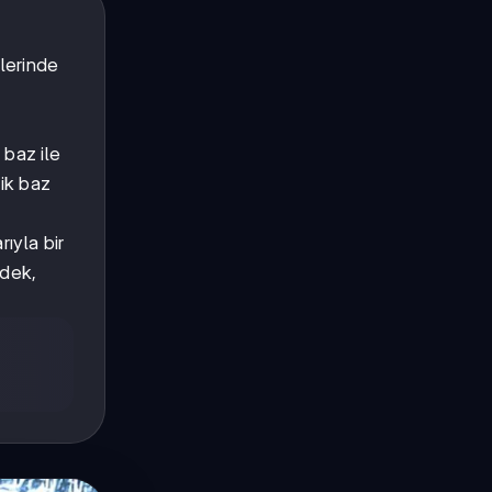
klerinde
 baz ile
nik baz
rıyla bir
rdek,