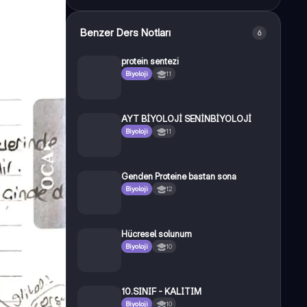
Benzer Ders Notları
6
protein sentezi
Biyoloji
11
AYT BİYOLOJİ SENİNBİYOLOJİ
Biyoloji
11
Genden Proteine bastan sona
Biyoloji
12
Hücresel solunum
Biyoloji
10
10.SINIF - KALITIM
Biyoloji
10