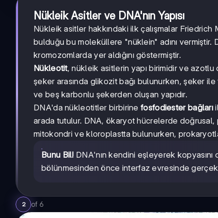
Nükleik Asitler ve DNA'nın Yapısı
Nükleik asitler hakkındaki ilk çalışmalar Friedrich
bulduğu bu moleküllere "nüklein" adını vermiştir
kromozomlarda yer aldığını göstermiştir.
Nükleotit
, nükleik asitlerin yapı birimidir ve azot
şeker arasında glikozit bağı bulunurken, şeker ile 
ve beş karbonlu şekerden oluşan yapıdır.
DNA'da nükleotitler birbirine
fosfodiester bağları
i
arada tutulur. DNA, ökaryot hücrelerde doğrusal, 
mitokondri ve kloroplastta bulunurken, prokaryotl
Bunu Bil!
DNA'nın kendini eşleyerek kopyasını 
bölünmesinden önce interfaz evresinde gerçekl
of
6
2