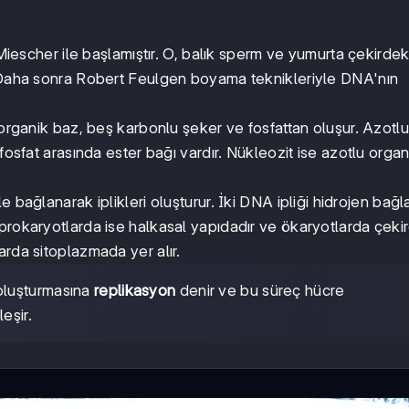
 Miescher ile başlamıştır. O, balık sperm ve yumurta çekirde
. Daha sonra Robert Feulgen boyama teknikleriyle DNA'nın
lu organik baz, beş karbonlu şeker ve fosfattan oluşur. Azotlu
fosfat arasında ester bağı vardır. Nükleozit ise azotlu orga
le bağlanarak iplikleri oluşturur. İki DNA ipliği hidrojen bağla
prokaryotlarda ise halkasal yapıdadır ve ökaryotlarda çeki
arda sitoplazmada yer alır.
oluşturmasına
replikasyon
denir ve bu süreç hücre
eşir.