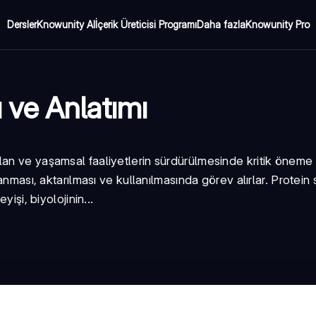
Dersler
Knowunity AI
İçerik Üreticisi Programı
Daha fazla
Knowunity Pro
rı ve Anlatımı
lan ve yaşamsal faaliyetlerin sürdürülmesinde kritik öneme
anması, aktarılması ve kullanılmasında görev alırlar. Protein 
işi, biyolojinin...