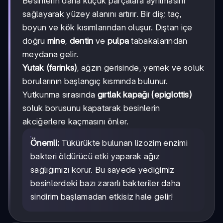
Besinlerin daha küçük parçalara ayrılmasını
sağlayarak yüzey alanını artırır. Bir diş; taç,
boyun ve kök kısımlarından oluşur. Dıştan içe
doğru
mine
,
dentin
ve
pulpa
tabakalarından
meydana gelir.
Yutak (farinks)
, ağzın gerisinde, yemek ve soluk
borularının başlangıç kısmında bulunur.
Yutkunma sırasında
gırtlak kapağı (epiglottis)
soluk borusunu kapatarak besinlerin
akciğerlere kaçmasını önler.
Önemli:
Tükürükte bulunan lizozim enzimi
bakteri öldürücü etki yaparak ağız
sağlığımızı korur. Bu sayede yediğimiz
besinlerdeki bazı zararlı bakteriler daha
sindirim başlamadan etkisiz hale gelir!