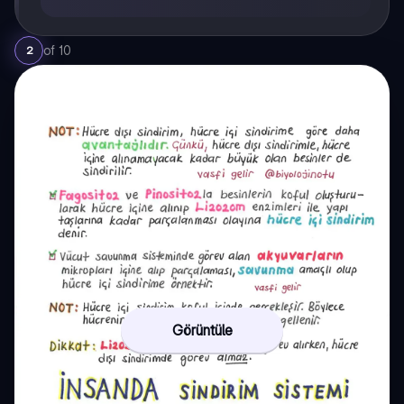
of
10
2
Görüntüle