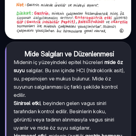
Mide Salgıları ve Düzenlenmesi
Midenin iç yüzeyindeki epitel hücreleri
mide öz
suyu
salgılar. Bu sıvı içinde HCl (hidroklorik asit),
su, pepsinojen ve mukus bulunur. Mide öz
suyunun salgılanması üç farklı şekilde kontrol
edilir.
Sinirsel etki
, beyinden gelen vagus siniri
tarafından kontrol edilir. Besinlerin koku,
görüntü veya tadının alınmasıyla vagus siniri
uyarılır ve mide öz suyu salgılanır.
Hormonal etki
, midenin ürettiği
gastrin hormonu