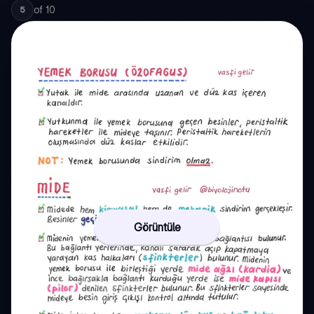
of
10
5
Görüntüle