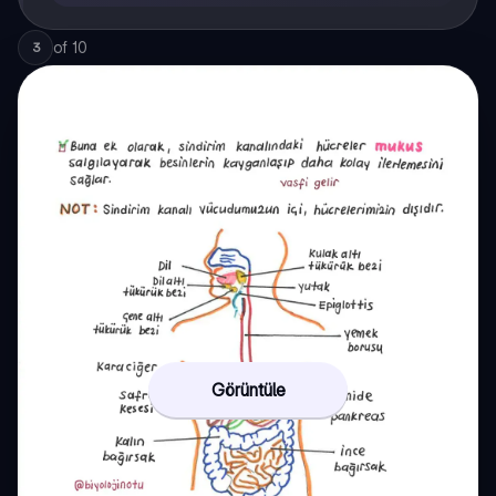
of
10
3
Görüntüle