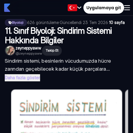
Uygulamaya git
626
görüntüleme
·
Güncellendi
23 Tem 2026
·
10 sayfa
Biyoloji
11. Sınıf Biyoloji: Sindirim Sistemi
Hakkında Bilgiler
zeyneppyaww
Takip Et
@
zeyneppyaww
Sindirim sistemi, besinlerin vücudumuzda hücre
zarından geçebilecek kadar küçük parçalara...
Daha fazla göster