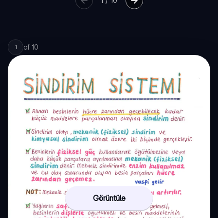
1
/
10
of
10
1
Görüntüle