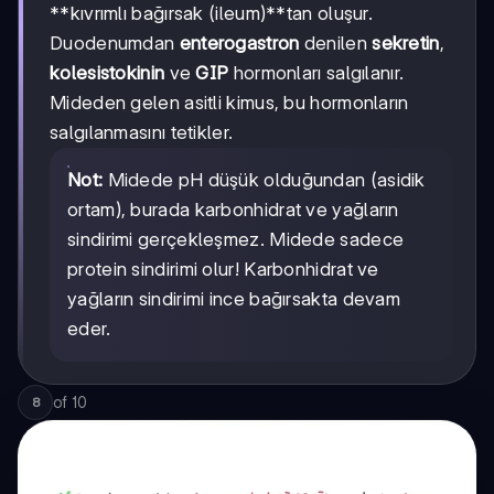
**kıvrımlı bağırsak (ileum)**tan oluşur.
Duodenumdan
enterogastron
denilen
sekretin
,
kolesistokinin
ve
GIP
hormonları salgılanır.
Mideden gelen asitli kimus, bu hormonların
salgılanmasını tetikler.
Not:
Midede pH düşük olduğundan (asidik
ortam), burada karbonhidrat ve yağların
sindirimi gerçekleşmez. Midede sadece
protein sindirimi olur! Karbonhidrat ve
yağların sindirimi ince bağırsakta devam
eder.
of
10
8