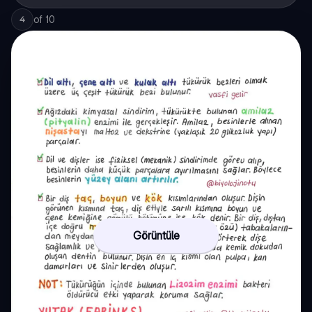
of
10
4
Görüntüle