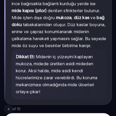
ince bağırsakla bağlantı kurduğu yerde ise
mide kapısı (pilor)
denilen sfinkterler bulunur.
Mide içten dışa doğru
mukoza
,
düz kas
ve
bağ
doku
tabakalarından oluşur. Düz kaslar boyuna,
enine ve çapraz konumlanarak midenin
çalkalama hareketi yapmasını sağlar. Bu sayede
mide öz suyu ve besinler birbirine karışır.
Dikkat Et:
Midenin iç yüzeyini kaplayan
mukoza, midede üretilen asidi mideden
korur. Aksi halde, mide asidi kendi
hücrelerimize zarar verebilirdi. Bu koruma
mekanizması olmadığında mide ülserleri
ortaya çıkar!
of
10
6