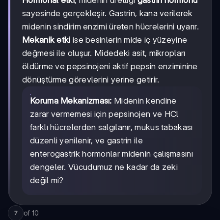
sayesinde gerçekleşir. Gastrin, kana verilerek
midenin sindirim enzimi üreten hücrelerini uyarır.
Mekanik etki
ise besinlerin mide iç yüzeyine
değmesi ile oluşur. Midedeki asit, mikropları
öldürme ve pepsinojeni aktif pepsin enziminine
dönüştürme görevlerini yerine getirir.
Koruma Mekanizması:
Midenin kendine
zarar vermemesi için pepsinojen ve HCl
farklı hücrelerden salgılanır, mukus tabakası
düzenli yenilenir, ve gastrin ile
enterogastrik hormonlar midenin çalışmasını
dengeler. Vücudumuz ne kadar da zeki
değil mi?
of
10
7