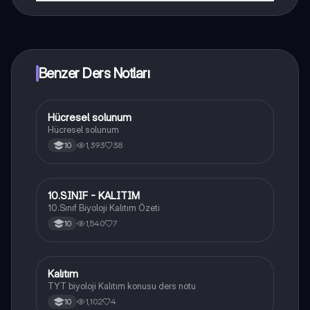
Knowunity uygulaması ücretsiz! Uygulamamız çok
yakında indirmeye hazır olacak, bekle bizi. 💙
Benzer Ders Notları
Hücresel solunum
Biyoloji
Hücresel solunum
1,393
38
10
10.SINIF - KALITIM
Biyoloji
10.Sınıf Biyoloji Kalıtım Özeti
1,540
7
10
Kalıtım
Biyoloji
TYT biyoloji Kalıtım konusu ders notu
1,102
4
10