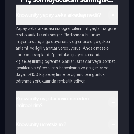
Knowunity yapay zeka arkadaşı nedir?
Yapay zeka arkadaşımız öğrencilerin ihtiyaçlarına göre
özel olarak tasarlanmıştır. Platformda bulunan
milyonlarca içeriğe dayanarak öğrencilere gerçekten
anlamlı ve ilgili yanıtlar verebiliyoruz. Ancak mesele
sadece cevaplar değil, refakatçi aynı zamanda
kişiselleştirilmiş öğrenme planları, sınavlar veya sohbet
içerikleri ve öğrencilerin becerilerine ve gelişimlerine
dayalı %100 kişiselleştirme ile öğrencilere günlük
öğrenme zorluklarında rehberlik ediyor.
Knowunity uygulamasını nereden
indirebilirim?
Uygulamayı Google Play Store ve Apple App Store'dan
indirebilirsiniz.
Knowunity ücretsiz mi?