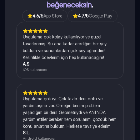
beğeneceksin
.
4.6
/5
App Store
4.7
/5
Google Play
Uygulama çok kolay kullanılıyor ve güzel
tasarlanmış. Şu ana kadar aradığım her şeyi
buldum ve sunumlardan çok şey öğrendim!
Kesinlikle ödevlerim için hep kullanacağım!
A.S.
iOS kullanıcısı
Uygulama çok iyi. Çok fazla ders notu ve
yardımlaşma var. Örneğin benim problem
yaşadığım bir ders Geometriydi ve ANINDA
yardım ettiler beraber hem sorularımı çözdük hem
konu anlatımı buldum. Herkese tavsiye ederim.
S.L.
Android kullanıcısı