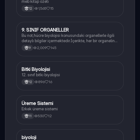
meb kitap özeti
1,565
15
12
9. SINIF ORGANELLER
Biyoloji
Bu not,hücre biyolojisi konusundaki organellerle ilgili
detaylı bilgiler içermektedir.İçerikte, her bir organelin
yapısı,fonksiyonları ve hücre içindeki rolü
2,009
145
9
açıklanmaktadır.
Bitki Biyolojisi
Biyoloji
12. sınıf bitki biyolojisi
896
16
12
Üreme Sistemi
Biyoloji
Erkek üreme sistemi
530
12
11
B
biyoloji
Biyoloji