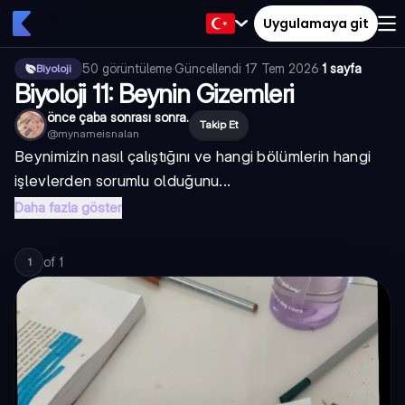
Uygulamaya git
50
görüntüleme
·
Güncellendi
17 Tem 2026
·
1 sayfa
Biyoloji
Biyoloji 11: Beynin Gizemleri
önce çaba sonrası sonra.
Takip Et
@
mynameisnalan
Beynimizin nasıl çalıştığını ve hangi bölümlerin hangi
işlevlerden sorumlu olduğunu...
Daha fazla göster
of
1
1