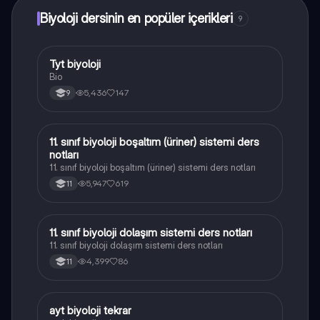
Biyoloji dersinin en popüler içerikleri
9
Tyt biyoloji
Biyoloji
Bio
5,436
147
9
11. sınıf biyoloji boşaltım (üriner) sistemi ders
Biyoloji
notları
11. sınıf biyoloji boşaltım (üriner) sistemi ders notları
5,947
619
11
11. sınıf biyoloji dolaşım sistemi ders notları
Biyoloji
11. sınıf biyoloji dolaşım sistemi ders notları
4,399
86
11
ayt biyoloji tekrar
Biyoloji