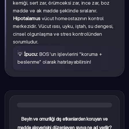
kemiği, sert zar, örümceksi zar, ince zar, boz
madde ve ak madde şeklinde sıralanır.
Hipotalamus
vücut homeostazının kontrol
merkezidir. Vücut ısısı, uyku, iştah, su dengesi,
cinsel olgunlaşma ve stres kontrolünden
sorumludur.
💡
İpucu:
BOS'un işlevlerini "koruma +
beslenme" olarak hatırlayabilirsin!
Beyin ve omuriliği dış etkenlerden koruyan ve
madde alışverişini düzenleyen sıvıya ne ad verilir?