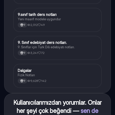
9.sınıf tarih ders notları
Tarih
Yeni maarif modele uygundur
2,312
49
9
9. Sınıf edebiyat ders notları.
Türk Dili ve Edebiyatı
9. Sınıflar için Türk Dili edebiyatı notları.
3,241
72
9
Dalgalar
Fizik
Fizik Notları
9,628
142
9
Kullanıcılarımızdan yorumlar. Onlar
her şeyi çok beğendi —
sen de