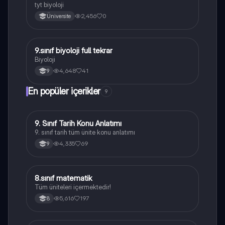
tyt biyoloji
2,456
0
Üniversite
9.sınıf biyoloji full tekrar
Biyoloji
Biyoloji
4,648
41
9
En popüler içerikler
9
9. Sınıf Tarih Konu Anlatımı
Tarih
9. sınıf tarih tüm ünite konu anlatımı
4,335
69
9
8.sınıf matematik
Matematik
Tüm üniteleri içermektedir!
5,616
197
8