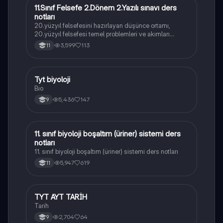
11.Sınıf Felsefe 2.Dönem 2.Yazılı sınavı ders
Felsefe
notları
20.yüzyıl felsefesini hazırlayan düşünce ortamı,
20.yüzyıl felsefesi temel problemleri ve akımları
konularını içermektedir
3,599
113
11
Tyt biyoloji
Biyoloji
Bio
5,436
147
9
11. sınıf biyoloji boşaltım (üriner) sistemi ders
Biyoloji
notları
11. sınıf biyoloji boşaltım (üriner) sistemi ders notları
5,947
619
11
TYT AYT TARİH
Tarih
Tarih
2,704
64
9