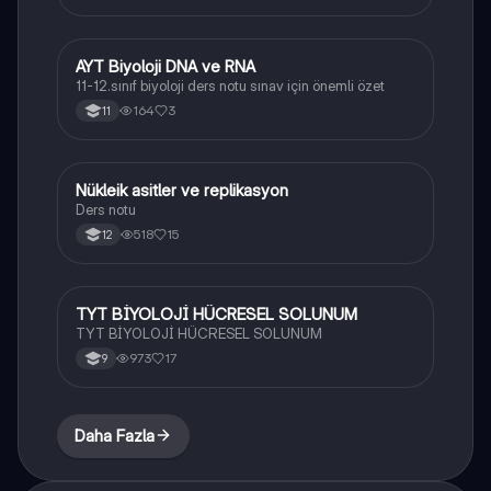
AYT Biyoloji DNA ve RNA
Biyoloji
11-12.sınıf biyoloji ders notu sınav için önemli özet
164
3
11
Nükleik asitler ve replikasyon
Biyoloji
Ders notu
518
15
12
TYT BİYOLOJİ HÜCRESEL SOLUNUM
Biyoloji
TYT BİYOLOJİ HÜCRESEL SOLUNUM
973
17
9
Daha Fazla