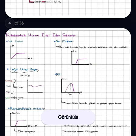
of
16
4
Görüntüle