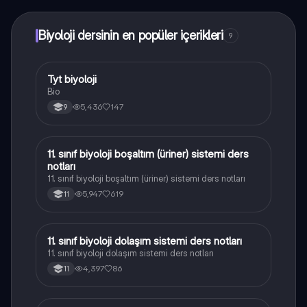
Biyoloji dersinin en popüler içerikleri
9
Tyt biyoloji
Biyoloji
Bio
5,436
147
9
11. sınıf biyoloji boşaltım (üriner) sistemi ders
Biyoloji
notları
11. sınıf biyoloji boşaltım (üriner) sistemi ders notları
5,947
619
11
11. sınıf biyoloji dolaşım sistemi ders notları
Biyoloji
11. sınıf biyoloji dolaşım sistemi ders notları
4,397
86
11