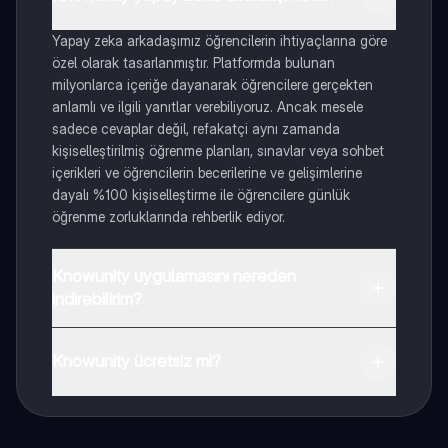
Yapay zeka arkadaşımız öğrencilerin ihtiyaçlarına göre
özel olarak tasarlanmıştır. Platformda bulunan
milyonlarca içeriğe dayanarak öğrencilere gerçekten
anlamlı ve ilgili yanıtlar verebiliyoruz. Ancak mesele
sadece cevaplar değil, refakatçi aynı zamanda
kişiselleştirilmiş öğrenme planları, sınavlar veya sohbet
içerikleri ve öğrencilerin becerilerine ve gelişimlerine
dayalı %100 kişiselleştirme ile öğrencilere günlük
öğrenme zorluklarında rehberlik ediyor.
Knowunity uygulamasını nereden
indirebilirim?
Uygulamayı Google Play Store ve Apple App Store'dan
indirebilirsiniz.
Knowunity ücretsiz mi?
Knowunity uygulaması ücretsiz! Uygulamamız çok
yakında indirmeye hazır olacak, bekle bizi. 💙