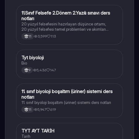
11.Sınıf Felsefe 2.Dönem 2.Yazılı sınavı ders
Felsefe
notları
20.yüzyıl felsefesini hazırlayan düşünce ortamı,
20.yüzyıl felsefesi temel problemleri ve akımları
konularını içermektedir
3,599
113
11
Tyt biyoloji
Biyoloji
Bio
5,436
147
9
11. sınıf biyoloji boşaltım (üriner) sistemi ders
Biyoloji
notları
11. sınıf biyoloji boşaltım (üriner) sistemi ders notları
5,947
619
11
TYT AYT TARİH
Tarih
Tarih