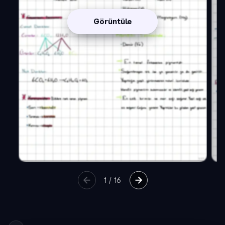
Görüntüle
1
/
16