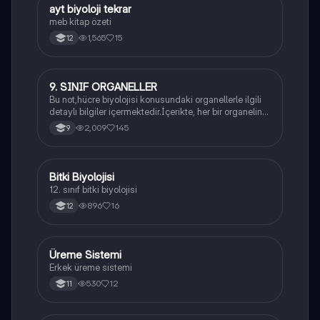
ayt biyoloji tekrar
Biyoloji
meb kitap özeti
1,565
15
12
9. SINIF ORGANELLER
Biyoloji
Bu not,hücre biyolojisi konusundaki organellerle ilgili
detaylı bilgiler içermektedir.İçerikte, her bir organelin
yapısı,fonksiyonları ve hücre içindeki rolü
2,009
145
9
açıklanmaktadır.
Bitki Biyolojisi
Biyoloji
12. sınıf bitki biyolojisi
896
16
12
Üreme Sistemi
Biyoloji
Erkek üreme sistemi
530
12
11