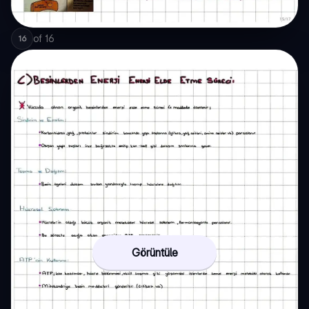
of
16
16
Görüntüle