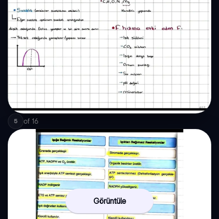
of
16
5
Görüntüle