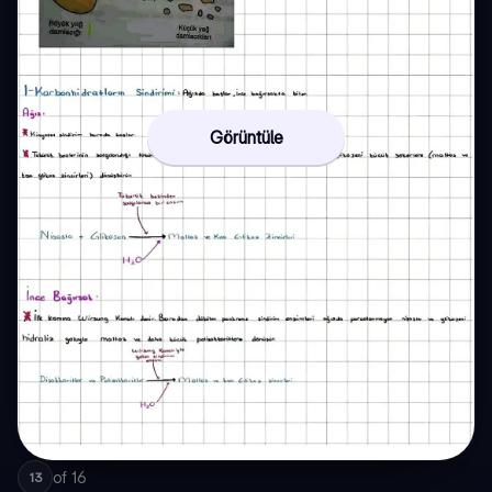
Görüntüle
of
16
13