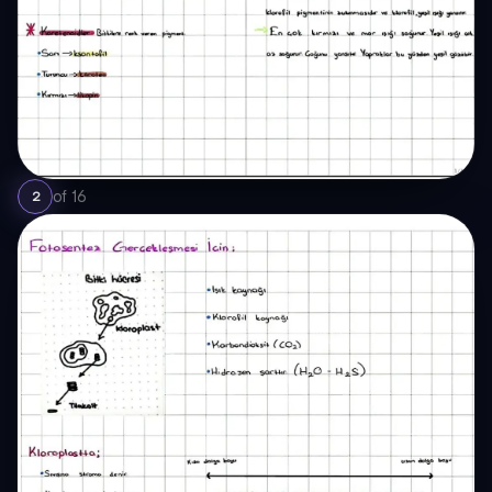
of
16
2