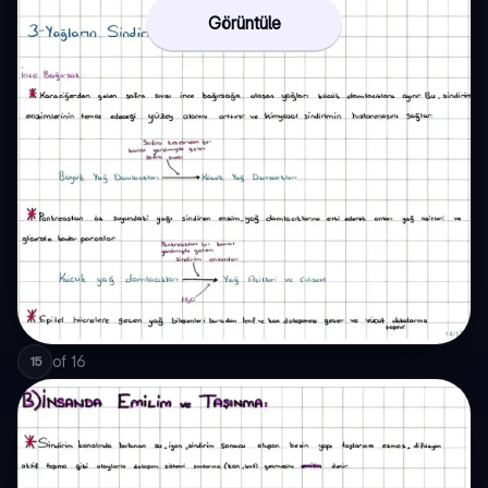
Görüntüle
of
16
15