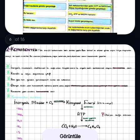
of
16
6
Görüntüle