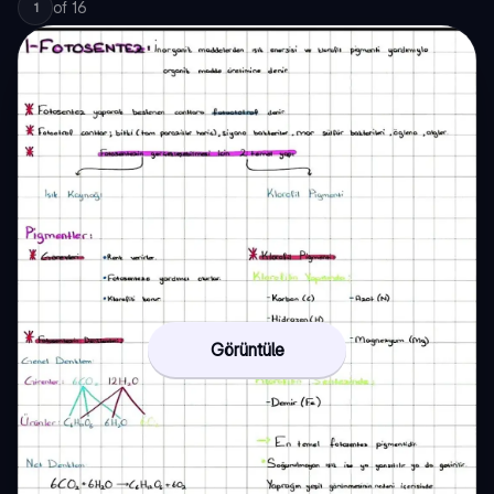
of
16
1
Görüntüle