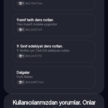
2,704
64
9
9.sınıf tarih ders notları
Tarih
Yeni maarif modele uygundur
2,312
49
9
9. Sınıf edebiyat ders notları.
Türk Dili ve Edebiyatı
9. Sınıflar için Türk Dili edebiyatı notları.
3,241
72
9
Dalgalar
Fizik
Fizik Notları
9,628
142
9
Kullanıcılarımızdan yorumlar. Onlar