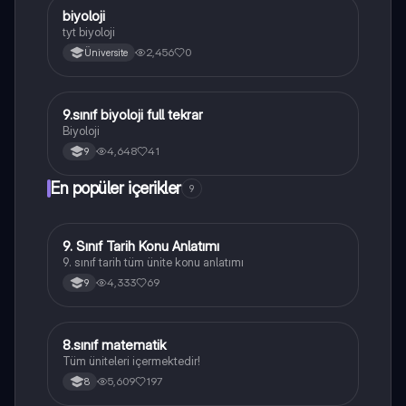
B
biyoloji
Biyoloji
tyt biyoloji
2,456
0
Üniversite
9.sınıf biyoloji full tekrar
Biyoloji
Biyoloji
4,648
41
9
En popüler içerikler
9
9. Sınıf Tarih Konu Anlatımı
Tarih
9. sınıf tarih tüm ünite konu anlatımı
4,333
69
9
8.sınıf matematik
Matematik
Tüm üniteleri içermektedir!
5,609
197
8