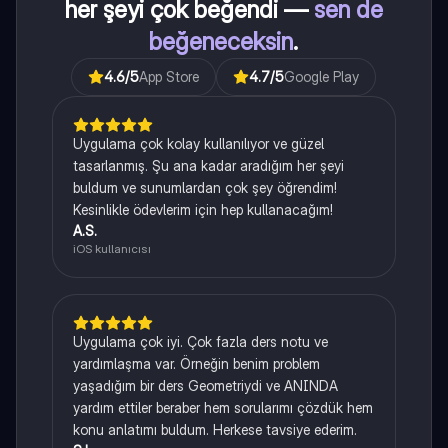
her şeyi çok beğendi —
sen de
beğeneceksin
.
4.6
/5
App Store
4.7
/5
Google Play
Uygulama çok kolay kullanılıyor ve güzel
tasarlanmış. Şu ana kadar aradığım her şeyi
buldum ve sunumlardan çok şey öğrendim!
Kesinlikle ödevlerim için hep kullanacağım!
A.S.
iOS kullanıcısı
Uygulama çok iyi. Çok fazla ders notu ve
yardımlaşma var. Örneğin benim problem
yaşadığım bir ders Geometriydi ve ANINDA
yardım ettiler beraber hem sorularımı çözdük hem
konu anlatımı buldum. Herkese tavsiye ederim.