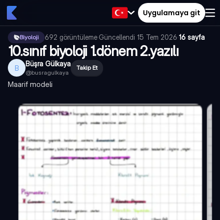
Uygulamaya git
692
görüntüleme
·
Güncellendi
15 Tem 2026
·
16 sayfa
Biyoloji
10.sınıf biyoloji 1.dönem 2.yazılı
Büşra Gülkaya
B
Takip Et
@
busragulkaya
Maarif modeli