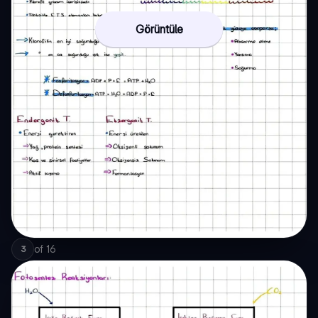
Görüntüle
of
16
3