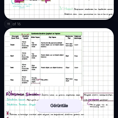
of
16
11
Görüntüle