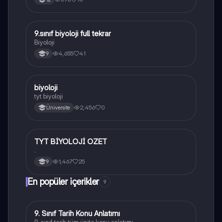
9.sınıf biyoloji full tekrar
Biyoloji
Biyoloji
4,655
41
9
B
biyoloji
Biyoloji
tyt biyoloji
2,456
0
Üniversite
TYT BİYOLOJİ OZET
Biyoloji
.
1,467
25
9
En popüler içerikler
9
9. Sınıf Tarih Konu Anlatımı
Tarih