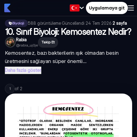
Uygulamaya git
588
görüntüleme
·
Güncellendi
24 Tem 2026
·
2 sayfa
Biyoloji
10. Sınıf Biyoloji: Kemosentez Nedir?
Rabia
Takip Et
@
rabia_uj0je
Kemosentez, bazı bakterilerin ışık olmadan besin
üretmesini sağlayan süper önemli...
Daha fazla göster
of
2
1