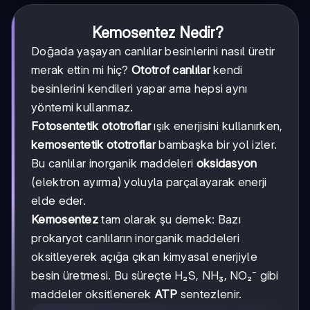
Kemosentez Nedir?
Doğada yaşayan canlılar besinlerini nasıl üretir
merak ettin mi hiç?
Ototrof canlılar
kendi
besinlerini kendileri yapar ama hepsi aynı
yöntemi kullanmaz.
Fotosentetik ototroflar
ışık enerjisini kullanırken,
kemosentetik ototroflar
bambaşka bir yol izler.
Bu canlılar inorganik maddeleri
oksidasyon
(elektron ayırma) yoluyla parçalayarak enerji
elde eder.
Kemosentez
tam olarak şu demek: Bazı
prokaryot canlıların inorganik maddeleri
oksitleyerek açığa çıkan kimyasal enerjiyle
besin üretmesi. Bu süreçte H₂S, NH₃, NO₂⁻ gibi
maddeler oksitlenerek
ATP
sentezlenir.