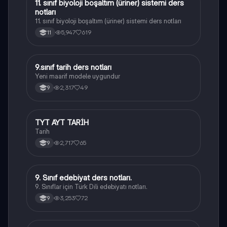
11. sınıf biyoloji boşaltım (üriner) sistemi ders
Biyoloji
notları
11. sınıf biyoloji boşaltım (üriner) sistemi ders notları
5,947
619
11
9.sınıf tarih ders notları
Tarih
Yeni maarif modele uygundur
2,317
49
9
TYT AYT TARİH
Tarih
Tarih
2,717
65
9
9. Sınıf edebiyat ders notları.
Türk Dili ve Edebiyatı
9. Sınıflar için Türk Dili edebiyatı notları.
3,253
72
9