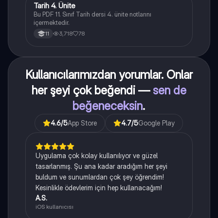
Tarih 4. Ünite
Tarih
Bu PDF 11. Sınıf Tarih dersi 4. ünite notlarını
içermektedir.
3,718
78
11
Kullanıcılarımızdan yorumlar. Onlar
her şeyi çok beğendi —
sen de
beğeneceksin
.
4.6
/5
App Store
4.7
/5
Google Play
Uygulama çok kolay kullanılıyor ve güzel
tasarlanmış. Şu ana kadar aradığım her şeyi
buldum ve sunumlardan çok şey öğrendim!
Kesinlikle ödevlerim için hep kullanacağım!
A.S.
iOS kullanıcısı