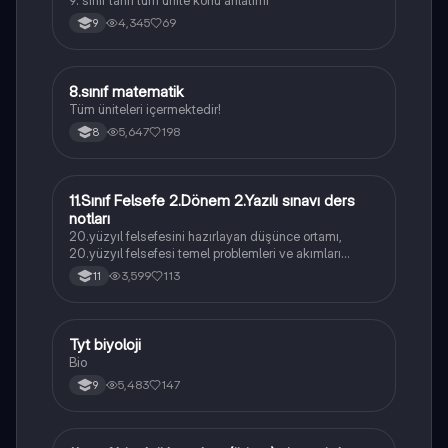
9. sınıf tarih tüm ünite konu anlatımı
4,345
69
9
8.sınıf matematik
Matematik
Tüm üniteleri içermektedir!
5,647
198
8
11.Sınıf Felsefe 2.Dönem 2.Yazılı sınavı ders
Felsefe
notları
20.yüzyıl felsefesini hazırlayan düşünce ortamı,
20.yüzyıl felsefesi temel problemleri ve akımları
konularını içermektedir
3,599
113
11
Tyt biyoloji
Biyoloji
Bio
5,483
147
9