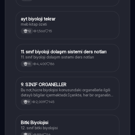
ayt biyoloji tekrar
Biyoloji
meb kitap özeti
1,566
15
12
11. sınıf biyoloji dolaşım sistemi ders notları
Biyoloji
11. sınıf biyoloji dolaşım sistemi ders notları
4,400
86
11
9. SINIF ORGANELLER
Biyoloji
Bu not,hücre biyolojisi konusundaki organellerle ilgili
detaylı bilgiler içermektedir.İçerikte, her bir organelin
yapısı,fonksiyonları ve hücre içindeki rolü
2,009
145
9
açıklanmaktadır.
Bitki Biyolojisi
Biyoloji
12. sınıf bitki biyolojisi
896
16
12