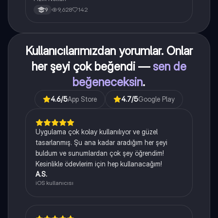
9,628
142
9
Kullanıcılarımızdan yorumlar. Onlar
her şeyi çok beğendi —
sen de
beğeneceksin
.
4.6
/5
App Store
4.7
/5
Google Play
Uygulama çok kolay kullanılıyor ve güzel
tasarlanmış. Şu ana kadar aradığım her şeyi
buldum ve sunumlardan çok şey öğrendim!
Kesinlikle ödevlerim için hep kullanacağım!
A.S.
iOS kullanıcısı