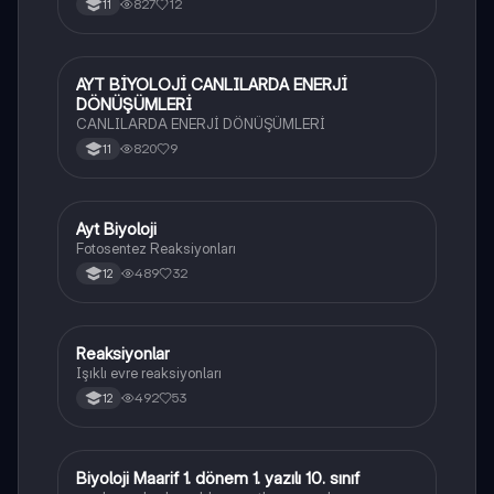
827
12
11
AYT BİYOLOJİ CANLILARDA ENERJİ
Biyoloji
DÖNÜŞÜMLERİ
CANLILARDA ENERJİ DÖNÜŞÜMLERİ
820
9
11
Ayt Biyoloji
Biyoloji
Fotosentez Reaksiyonları
489
32
12
Reaksiyonlar
Biyoloji
Işıklı evre reaksiyonları
492
53
12
Biyoloji Maarif 1. dönem 1. yazılı 10. sınıf
Biyoloji