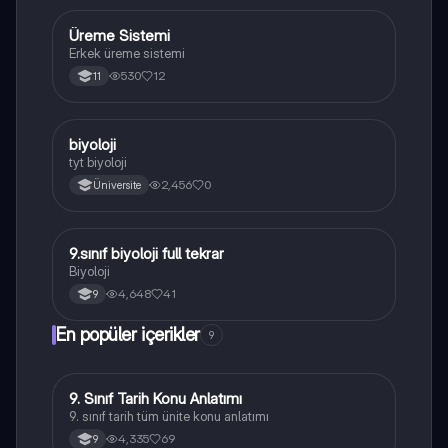
Üreme Sistemi
Biyoloji
Erkek üreme sistemi
530
12
11
B
biyoloji
Biyoloji
tyt biyoloji
2,456
0
Üniversite
9.sınıf biyoloji full tekrar
Biyoloji
Biyoloji
4,648
41
9
En popüler içerikler
9
9. Sınıf Tarih Konu Anlatımı
Tarih
9. sınıf tarih tüm ünite konu anlatımı
4,335
69
9