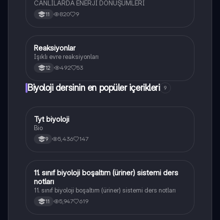
CANLILARDA ENERJİ DÖNÜŞÜMLERİ
820
9
11
Reaksiyonlar
Biyoloji
Işıklı evre reaksiyonları
492
53
12
Biyoloji dersinin en popüler içerikleri
9
Tyt biyoloji
Biyoloji
Bio
5,436
147
9
11. sınıf biyoloji boşaltım (üriner) sistemi ders
Biyoloji
notları
11. sınıf biyoloji boşaltım (üriner) sistemi ders notları
5,947
619
11