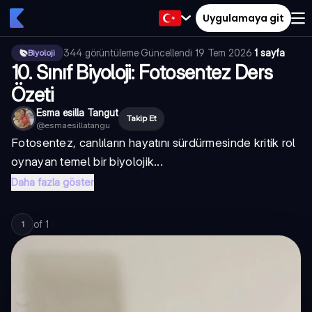
Uygulamaya git
344
görüntüleme
·
Güncellendi
19 Tem 2026
·
1 sayfa
Biyoloji
10. Sınıf Biyoloji: Fotosentez Ders
Özeti
Esma esilla Tangut
Takip Et
@
esmaesillatangu
Fotosentez, canlıların hayatını sürdürmesinde kritik rol
oynayan temel bir biyolojik...
Daha fazla göster
of
1
1