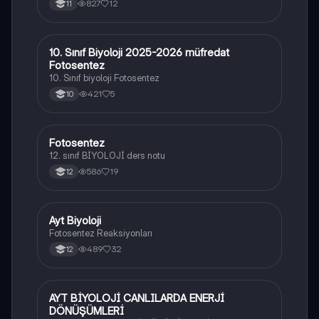
827
12
11
10. Sınıf Biyoloji 2025-2026 müfredat
Biyoloji
Fotosentez
10. Sınıf biyoloji Fotosentez
421
5
10
Fotosentez
Biyoloji
12. sınıf BİYOLOJİ ders notu
586
19
12
Ayt Biyoloji
Biyoloji
Fotosentez Reaksiyonları
489
32
12
AYT BİYOLOJİ CANLILARDA ENERJİ
Biyoloji
DÖNÜŞÜMLERİ