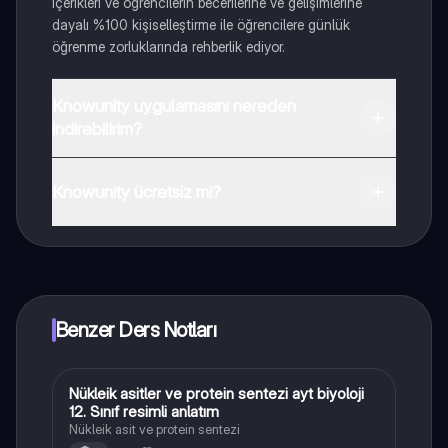
içerikleri ve öğrencilerin becerilerine ve gelişimlerine
dayalı %100 kişiselleştirme ile öğrencilere günlük
öğrenme zorluklarında rehberlik ediyor.
Knowunity uygulamasını nereden
indirebilirim?
Uygulamayı Google Play Store ve Apple App Store'dan
indirebilirsiniz.
Knowunity ücretsiz mi?
Knowunity uygulaması ücretsiz! Uygulamamız çok
yakında indirmeye hazır olacak, bekle bizi. 💙
Benzer Ders Notları
Nükleik asitler ve protein sentezi ayt biyoloji
Biyoloji
12. Sınıf resimli anlatım
Nükleik asit ve protein sentezi