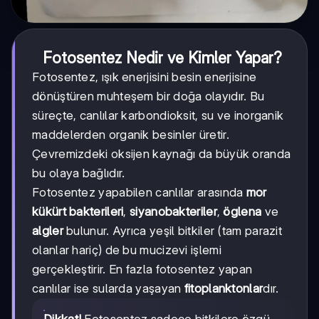
Fotosentez Nedir ve Kimler Yapar?
Fotosentez, ışık enerjisini besin enerjisine
dönüştüren muhteşem bir doğa olayıdır. Bu
süreçte, canlılar karbondioksit, su ve inorganik
maddelerden organik besinler üretir.
Çevremizdeki oksijen kaynağı da büyük oranda
bu olaya bağlıdır.
Fotosentez yapabilen canlılar arasında
mor
kükürt bakterileri
,
siyanobakteriler
,
öglena
ve
algler
bulunur. Ayrıca yeşil bitkiler (tam parazit
olanlar hariç) de bu mucizevi işlemi
gerçekleştirir. En fazla fotosentez yapan
canlılar ise sularda yaşayan
fitoplanktonlar
dır.