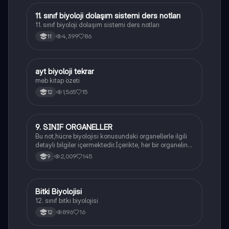
11. sınıf biyoloji dolaşım sistemi ders notları
Biyoloji
11. sınıf biyoloji dolaşım sistemi ders notları
4,399
86
11
ayt biyoloji tekrar
Biyoloji
meb kitap özeti
1,565
15
12
9. SINIF ORGANELLER
Biyoloji
Bu not,hücre biyolojisi konusundaki organellerle ilgili
detaylı bilgiler içermektedir.İçerikte, her bir organelin
yapısı,fonksiyonları ve hücre içindeki rolü
2,009
145
9
açıklanmaktadır.
Bitki Biyolojisi
Biyoloji
12. sınıf bitki biyolojisi
896
16
12