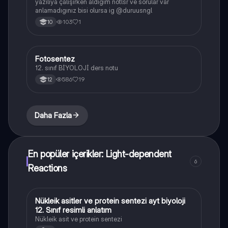
yazılıya çalışırken aldıgım notlsr ve sorular var
anlamadıgınız bisi olursa ig @duruusngl
103
1
10
Fotosentez
Biyoloji
12. sınıf BİYOLOJİ ders notu
586
19
12
Daha Fazla
En popüler içerikler: Light-dependent
6
Reactions
Nükleik asitler ve protein sentezi ayt biyoloji
Biyoloji
12. Sınıf resimli anlatım
Nükleik asit ve protein sentezi