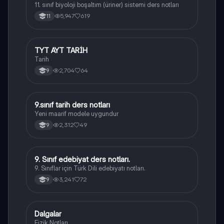
11. sınıf biyoloji boşaltım (üriner) sistemi ders notları
5,947
619
11
TYT AYT TARİH
Tarih
Tarih
2,704
64
9
9.sınıf tarih ders notları
Tarih
Yeni maarif modele uygundur
2,312
49
9
9. Sınıf edebiyat ders notları.
Türk Dili ve Edebiyatı
9. Sınıflar için Türk Dili edebiyatı notları.
3,241
72
9
Dalgalar
Fizik
Fizik Notları