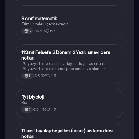
8.sınıf matematik
Matematik
Tüm üniteleri içermektedir!
5,616
197
8
11.Sınıf Felsefe 2.Dönem 2.Yazılı sınavı ders
Felsefe
notları
20.yüzyıl felsefesini hazırlayan düşünce ortamı,
20.yüzyıl felsefesi temel problemleri ve akımları
konularını içermektedir
3,599
113
11
Tyt biyoloji
Biyoloji
Bio
5,436
147
9
11. sınıf biyoloji boşaltım (üriner) sistemi ders
Biyoloji
notları