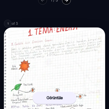
1
/
3
of
3
1
Görüntüle