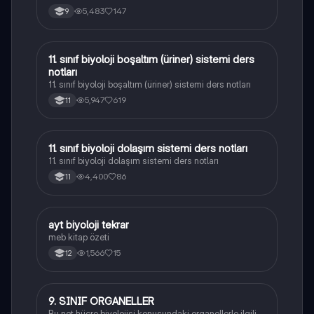
5,483
147
9
11. sınıf biyoloji boşaltım (üriner) sistemi ders
Biyoloji
notları
11. sınıf biyoloji boşaltım (üriner) sistemi ders notları
5,947
619
11
11. sınıf biyoloji dolaşım sistemi ders notları
Biyoloji
11. sınıf biyoloji dolaşım sistemi ders notları
4,400
86
11
ayt biyoloji tekrar
Biyoloji
meb kitap özeti
1,566
15
12
9. SINIF ORGANELLER
Biyoloji
Bu not,hücre biyolojisi konusundaki organellerle ilgili