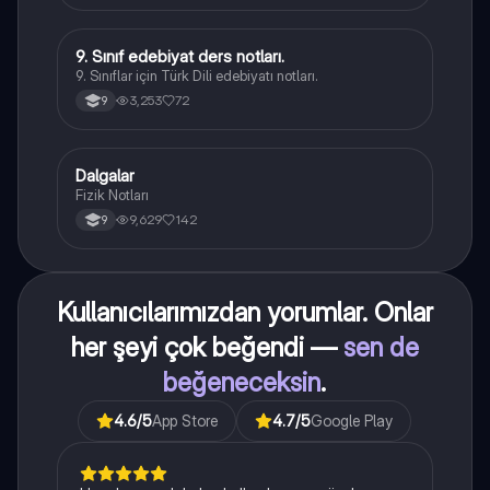
9. Sınıf edebiyat ders notları.
Türk Dili ve Edebiyatı
9. Sınıflar için Türk Dili edebiyatı notları.
3,253
72
9
Dalgalar
Fizik
Fizik Notları
9,629
142
9
Kullanıcılarımızdan yorumlar. Onlar
her şeyi çok beğendi —
sen de
beğeneceksin
.
4.6
/5
App Store
4.7
/5
Google Play