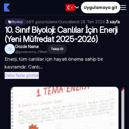
Uygulamaya git
689
görüntüleme
·
Güncellendi
28 Tem 2026
·
3 sayfa
Biyoloji
10. Sınıf Biyoloji: Canlılar İçin Enerji
(Yeni Müfredat 2025-2026)
Gözde Nama
G
Takip Et
@
gzdenama_795wh
Enerji, tüm canlılar için hayati öneme sahip bir
kavramdır. Canlı...
Daha fazla göster