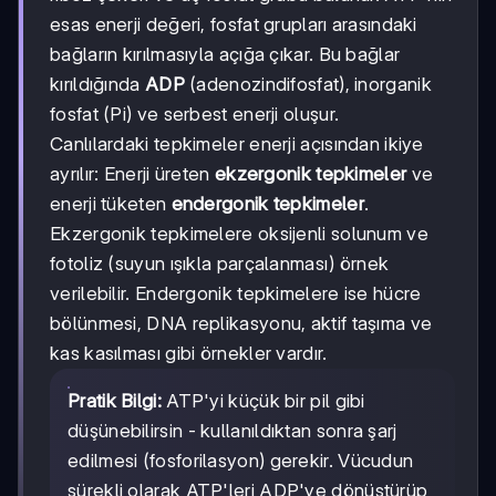
esas enerji değeri, fosfat grupları arasındaki
bağların kırılmasıyla açığa çıkar. Bu bağlar
kırıldığında
ADP
(adenozindifosfat), inorganik
fosfat (Pi) ve serbest enerji oluşur.
Canlılardaki tepkimeler enerji açısından ikiye
ayrılır: Enerji üreten
ekzergonik tepkimeler
ve
enerji tüketen
endergonik tepkimeler
.
Ekzergonik tepkimelere oksijenli solunum ve
fotoliz (suyun ışıkla parçalanması) örnek
verilebilir. Endergonik tepkimelere ise hücre
bölünmesi, DNA replikasyonu, aktif taşıma ve
kas kasılması gibi örnekler vardır.
Pratik Bilgi:
ATP'yi küçük bir pil gibi
düşünebilirsin - kullanıldıktan sonra şarj
edilmesi (fosforilasyon) gerekir. Vücudun
sürekli olarak ATP'leri ADP'ye dönüştürüp