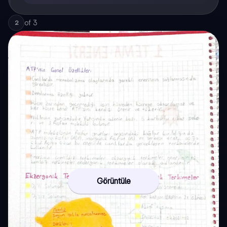
of
3
2
Görüntüle