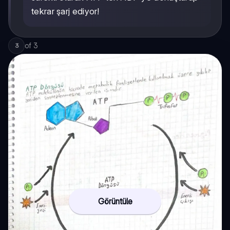
tekrar şarj ediyor!
of
3
3
Görüntüle