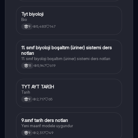
Tyt biyoloji
Biyoloji
Bio
5,483
147
9
11. sınıf biyoloji boşaltım (üriner) sistemi ders
Biyoloji
notları
11. sınıf biyoloji boşaltım (üriner) sistemi ders notları
5,947
619
11
TYT AYT TARİH
Tarih
Tarih
2,717
65
9
9.sınıf tarih ders notları
Tarih
Yeni maarif modele uygundur
2,317
49
9