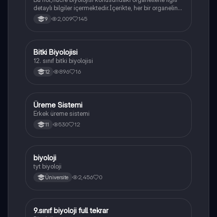
detaylı bilgiler içermektedir.İçerikte, her bir organelin
yapısı,fonksiyonları ve hücre içindeki rolü
2,009
145
9
açıklanmaktadır.
Bitki Biyolojisi
Biyoloji
12. sınıf bitki biyolojisi
896
16
12
Üreme Sistemi
Biyoloji
Erkek üreme sistemi
530
12
11
B
biyoloji
Biyoloji
tyt biyoloji
2,456
0
Üniversite
9.sınıf biyoloji full tekrar
Biyoloji