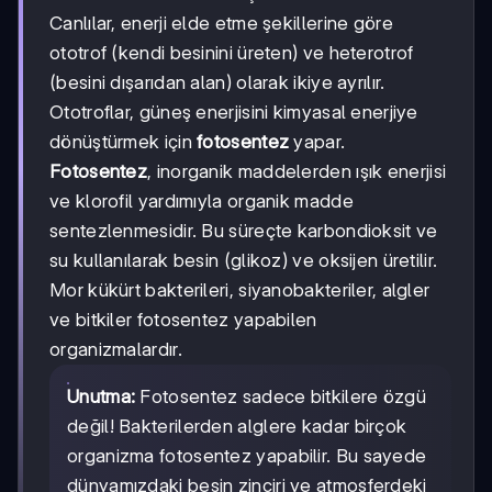
Canlılar, enerji elde etme şekillerine göre
ototrof (kendi besinini üreten) ve heterotrof
(besini dışarıdan alan) olarak ikiye ayrılır.
Ototroflar, güneş enerjisini kimyasal enerjiye
dönüştürmek için
fotosentez
yapar.
Fotosentez
, inorganik maddelerden ışık enerjisi
ve klorofil yardımıyla organik madde
sentezlenmesidir. Bu süreçte karbondioksit ve
su kullanılarak besin (glikoz) ve oksijen üretilir.
Mor kükürt bakterileri, siyanobakteriler, algler
ve bitkiler fotosentez yapabilen
organizmalardır.
Unutma:
Fotosentez sadece bitkilere özgü
değil! Bakterilerden alglere kadar birçok
organizma fotosentez yapabilir. Bu sayede
dünyamızdaki besin zinciri ve atmosferdeki