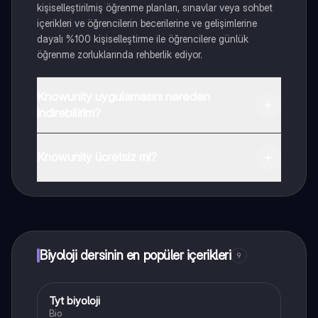
kişiselleştirilmiş öğrenme planları, sınavlar veya sohbet
içerikleri ve öğrencilerin becerilerine ve gelişimlerine
dayalı %100 kişiselleştirme ile öğrencilere günlük
öğrenme zorluklarında rehberlik ediyor.
Knowunity uygulamasını nereden
indirebilirim?
Uygulamayı Google Play Store ve Apple App Store'dan
indirebilirsiniz.
Knowunity ücretsiz mi?
Knowunity uygulaması ücretsiz! Uygulamamız çok
yakında indirmeye hazır olacak, bekle bizi. 💙
Biyoloji dersinin en popüler içerikleri
9
Tyt biyoloji
Biyoloji
Bio