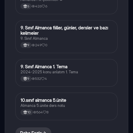
426
6
6
9. Sınıf Almanca fiiller, günler, dersler ve bazı
Almanca
kelimeler
9. Sınıf Almanca
249
0
9
9. Sınıf Almanca 1. Tema
Almanca
2024-2025 konu anlatım 1. Tema
532
4
9
10.sınıf almanca 5.ünite
Almanca
Almanca 5.ünite ders notu
564
8
10