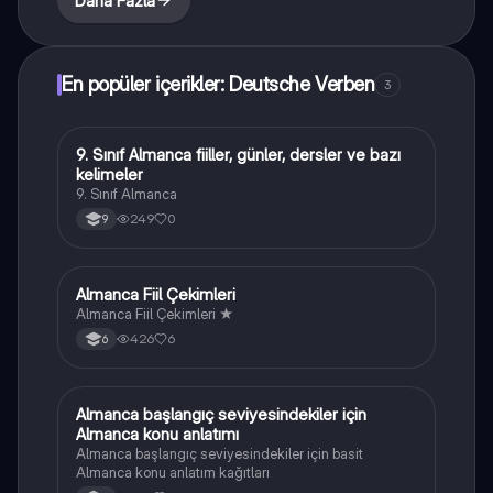
Daha Fazla
En popüler içerikler: Deutsche Verben
3
9. Sınıf Almanca fiiller, günler, dersler ve bazı
Almanca
kelimeler
9. Sınıf Almanca
249
0
9
Almanca Fiil Çekimleri
Almanca
Almanca Fiil Çekimleri ★
426
6
6
Almanca başlangıç seviyesindekiler için
Almanca
Almanca konu anlatımı
Almanca başlangıç seviyesindekiler için basit
Almanca konu anlatım kağıtları