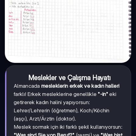
Meslekler ve Çalışma Hayatı
Almancada
mesleklerin erkek ve kadın halleri
farklı! Erkek mesleklerine genellikle
"-in"
eki
getirerek kadın halini yapıyorsun:
Lehrer/Lehrerin (öğretmen), Koch/Köchin
(aşçı), Arzt/Ärztin (doktor).
Meslek sormak için iki farklı şekil kullanıyorsun:
"Was sind Sie von Beruf?"
(resmi) ve
"Was bist