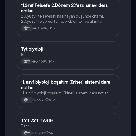
11.Sınıf Felsefe 2.Dönem 2.Yazılı sınavı ders
Felsefe
notları
20.yüzyıl felsefesini hazırlayan düşünce ortamı,
20.yüzyıl felsefesi temel problemleri ve akımları
konularını içermektedir
3,599
113
11
Tyt biyoloji
Biyoloji
Bio
5,459
147
9
11. sınıf biyoloji boşaltım (üriner) sistemi ders
Biyoloji
notları
11. sınıf biyoloji boşaltım (üriner) sistemi ders notları
5,947
619
11
TYT AYT TARİH
Tarih
Tarih
2,708
64
9