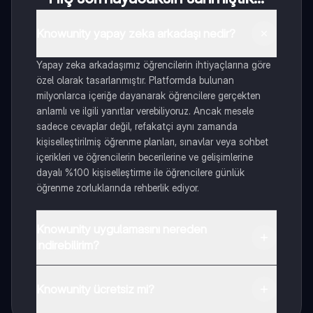
Knowunity yapay zeka arkadaşı nedir?
Yapay zeka arkadaşımız öğrencilerin ihtiyaçlarına göre
özel olarak tasarlanmıştır. Platformda bulunan
milyonlarca içeriğe dayanarak öğrencilere gerçekten
anlamlı ve ilgili yanıtlar verebiliyoruz. Ancak mesele
sadece cevaplar değil, refakatçi aynı zamanda
kişiselleştirilmiş öğrenme planları, sınavlar veya sohbet
içerikleri ve öğrencilerin becerilerine ve gelişimlerine
dayalı %100 kişiselleştirme ile öğrencilere günlük
öğrenme zorluklarında rehberlik ediyor.
Knowunity uygulamasını nereden
indirebilirim?
Uygulamayı Google Play Store ve Apple App Store'dan
indirebilirsiniz.
Knowunity ücretsiz mi?