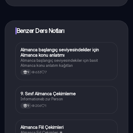
Knowunity uygulaması ücretsiz! Uygulamamız çok
yakında indirmeye hazır olacak, bekle bizi. 💙
Benzer Ders Notları
Almanca başlangıç seviyesindekiler için
Almanca
Almanca konu anlatımı
Almanca başlangıç seviyesindekiler için basit
Almanca konu anlatım kağıtları
633
7
9
9. Sınıf Almanca Çekimleme
Almanca
Informationeb zur Person
206
1
9
Almanca Fiil Çekimleri
Almanca
Almanca Fiil Çekimleri ★