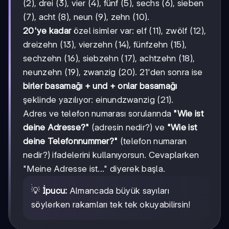
(2), drei (3), vier (4), fünf (5), sechs (6), sieben
(7), acht (8), neun (9), zehn (10).
20'ye kadar
özel isimler var: elf (11), zwölf (12),
dreizehn (13), vierzehn (14), fünfzehn (15),
sechzehn (16), siebzehn (17), achtzehn (18),
neunzehn (19), zwanzig (20). 21'den sonra ise
birler basamağı + und + onlar basamağı
şeklinde yazılıyor: einundzwanzig (21).
Adres ve telefon numarası sorularında
"Wie ist
deine Adresse?"
(adresin nedir?) ve
"Wie ist
deine Telefonnummer?"
(telefon numaran
nedir?) ifadelerini kullanıyorsun. Cevaplarken
"Meine Adresse ist..." diyerek başla.
💡
İpucu:
Almancada büyük sayıları
söylerken rakamları tek tek okuyabilirsin!