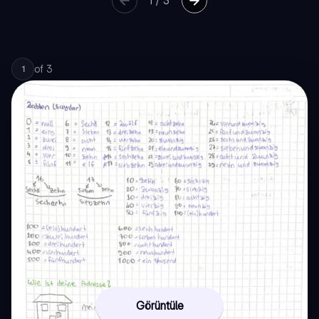
1
/
3
of
3
1
Görüntüle