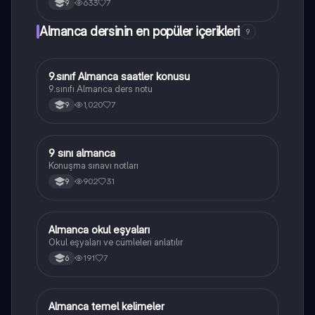
633
7
9
Almanca dersinin en popüler içerikleri
9
9.sınıf Almanca saatler konusu
Almanca
9.sınıfı Almanca ders notu
1,020
7
9
9 sını almanca
Almanca
Konuşma sınavı notları
902
31
9
Almanca okul eşyaları
Almanca
Okul eşyaları ve cümleleri anlatılır
191
7
6
Almanca temel kelimeler
Almanca