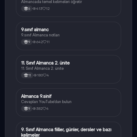
Almancada temel kelimeleri öğretir
413
12
6
9.sınıf almanc
Almanca
9.sınıf Almanca notları
642
11
9
11. Sınıf Almanca 2. ünite
Almanca
11. Sınıf Almanca 2. ünite
180
4
11
Almanca 9.sinif
Almanca
Cevapları YouTube'dan bulun
382
4
9
9. Sınıf Almanca fiiller, günler, dersler ve bazı
Almanca
kelimeler