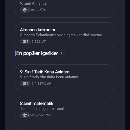
9. Sınıf Almanca
249
0
9
Almanca kelimeler
Almanca
Almanca Selamlaşma vedalaşma kendini tanıtma
382
7
9
En popüler içerikler
9
9. Sınıf Tarih Konu Anlatımı
Tarih
9. sınıf tarih tüm ünite konu anlatımı
4,337
69
9
8.sınıf matematik
Matematik
Tüm üniteleri içermektedir!
5,629
197
8