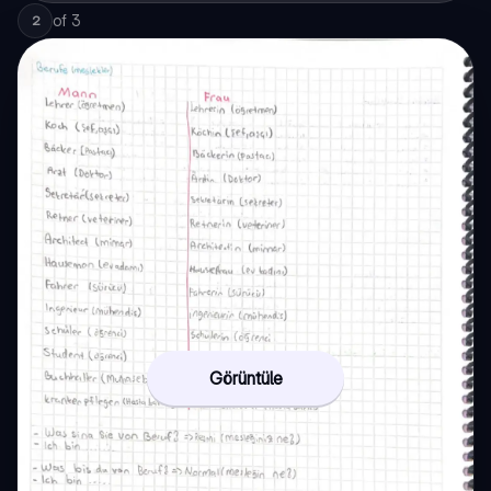
of
3
2
Görüntüle