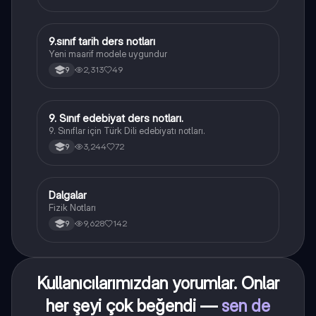
9.sınıf tarih ders notları
Tarih
Yeni maarif modele uygundur
2,313
49
9
9. Sınıf edebiyat ders notları.
Türk Dili ve Edebiyatı
9. Sınıflar için Türk Dili edebiyatı notları.
3,244
72
9
Dalgalar
Fizik
Fizik Notları
9,628
142
9
Kullanıcılarımızdan yorumlar. Onlar
her şeyi çok beğendi —
sen de