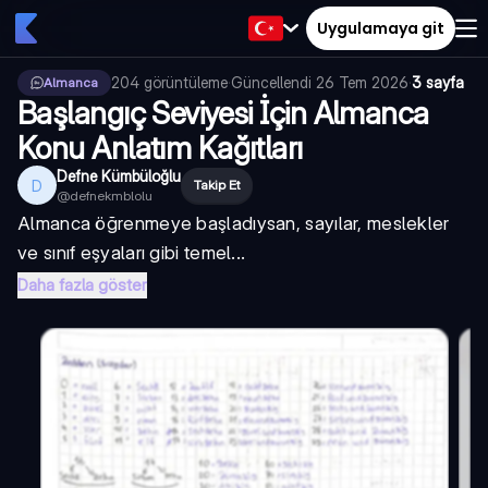
Uygulamaya git
204
görüntüleme
·
Güncellendi
26 Tem 2026
·
3 sayfa
Almanca
Başlangıç Seviyesi İçin Almanca
Konu Anlatım Kağıtları
Defne Kümbüloğlu
D
Takip Et
@
defnekmblolu
Almanca öğrenmeye başladıysan, sayılar, meslekler
ve sınıf eşyaları gibi temel...
Daha fazla göster