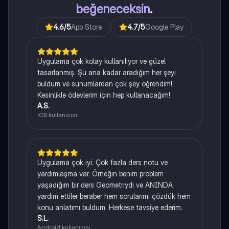
beğeneceksin
.
4.6
/5
App Store
4.7
/5
Google Play
Uygulama çok kolay kullanılıyor ve güzel
tasarlanmış. Şu ana kadar aradığım her şeyi
buldum ve sunumlardan çok şey öğrendim!
Kesinlikle ödevlerim için hep kullanacağım!
A.S.
iOS kullanıcısı
Uygulama çok iyi. Çok fazla ders notu ve
yardımlaşma var. Örneğin benim problem
yaşadığım bir ders Geometriydi ve ANINDA
yardım ettiler beraber hem sorularımı çözdük hem
konu anlatımı buldum. Herkese tavsiye ederim.
S.L.
Android kullanıcısı