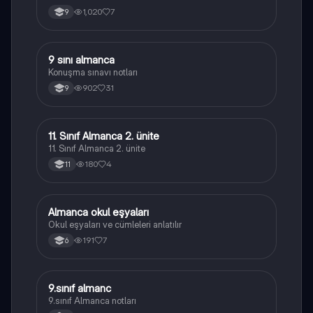
1,020
7
9
9 sını almanca
Almanca
Konuşma sınavı notları
902
31
9
11. Sınıf Almanca 2. ünite
Almanca
11. Sınıf Almanca 2. ünite
180
4
11
Almanca okul eşyaları
Almanca
Okul eşyaları ve cümleleri anlatılır
191
7
6
9.sınıf almanc
Almanca
9.sınıf Almanca notları