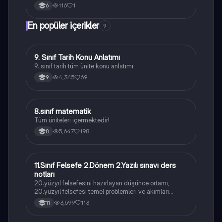
116
1
6
En popüler içerikler
9
9. Sınıf Tarih Konu Anlatımı
Tarih
9. sınıf tarih tüm ünite konu anlatımı
4,345
69
9
8.sınıf matematik
Matematik
Tüm üniteleri içermektedir!
5,647
198
8
11.Sınıf Felsefe 2.Dönem 2.Yazılı sınavı ders
Felsefe
notları
20.yüzyıl felsefesini hazırlayan düşünce ortamı,
20.yüzyıl felsefesi temel problemleri ve akımları
konularını içermektedir
3,599
113
11