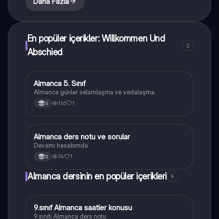
Daha Fazla
En popüler içerikler: Willkommen Und
2
Abschied
Almanca 5. Sınıf
Almanca
Almanca günler selamlaşma ve vedalaşma
116
1
6
Almanca ders notu ve sorular
Almanca
Devamı hesabımda
74
1
6
Almanca dersinin en popüler içerikleri
9
9.sınıf Almanca saatler konusu
Almanca
9.sınıfı Almanca ders notu