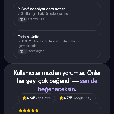
9. Sınıf edebiyat ders notları.
Türk Dili ve Edebiyatı
9. Sınıflar için Türk Dili edebiyatı notları.
3,253
72
9
Tarih 4. Ünite
Tarih
Bu PDF 11. Sınıf Tarih dersi 4. ünite notlarını
içermektedir.
3,718
78
11
Kullanıcılarımızdan yorumlar. Onlar
her şeyi çok beğendi —
sen de
beğeneceksin
.
4.6
/5
App Store
4.7
/5
Google Play