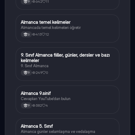
642
11
9
Almanca temel kelimeler
Almanca
Almancada temel kelimeleri öğretir
413
12
6
9. Sınıf Almanca fiiller, günler, dersler ve bazı
Almanca
kelimeler
9. Sınıf Almanca
249
0
9
Almanca 9.sinif
Almanca
Cevapları YouTube'dan bulun
382
4
9
Almanca 5. Sınıf
Almanca
Almanca günler selamlaşma ve vedalaşma