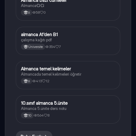
Almanca bazı cumleler
Almanca
Almanca💞💞
58
0
6
almanca A1'den B1
Almanca
çalışma kağıtı pdf
354
7
Üniversite
Almanca temel kelimeler
Almanca
Almancada temel kelimeleri öğretir
413
12
6
10.sınıf almanca 5.ünite
Almanca
Almanca 5.ünite ders notu
564
8
10