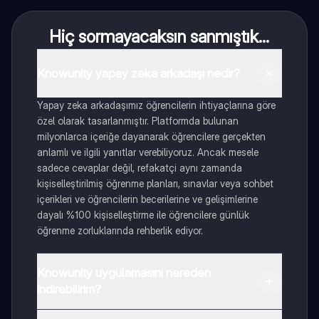
Hiç sormayacaksın sanmıştık...
Knowunity yapay zeka arkadaşı nedir?
Yapay zeka arkadaşımız öğrencilerin ihtiyaçlarına göre
özel olarak tasarlanmıştır. Platformda bulunan
milyonlarca içeriğe dayanarak öğrencilere gerçekten
anlamlı ve ilgili yanıtlar verebiliyoruz. Ancak mesele
sadece cevaplar değil, refakatçi aynı zamanda
kişiselleştirilmiş öğrenme planları, sınavlar veya sohbet
içerikleri ve öğrencilerin becerilerine ve gelişimlerine
dayalı %100 kişiselleştirme ile öğrencilere günlük
öğrenme zorluklarında rehberlik ediyor.
Knowunity uygulamasını nereden
indirebilirim?
Uygulamayı Google Play Store ve Apple App Store'dan