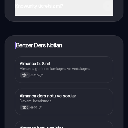
indirebilirsiniz.
Knowunity ücretsiz mi?
Knowunity uygulaması ücretsiz! Uygulamamız çok
yakında indirmeye hazır olacak, bekle bizi. 💙
Benzer Ders Notları
Almanca 5. Sınıf
Almanca
Almanca günler selamlaşma ve vedalaşma
116
1
6
Almanca ders notu ve sorular
Almanca
Devamı hesabımda
74
1
6