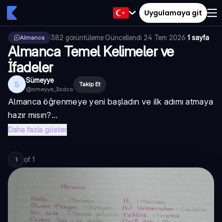
Uygulamaya git
382
görüntüleme
·
Güncellendi
24 Tem 2026
·
1 sayfa
Almanca
Almanca Temel Kelimeler ve
İfadeler
Sümeyye
S
Takip Et
@
smeyye_3sdcs
Almanca öğrenmeye yeni başladın ve ilk adımı atmaya
hazır mısın?...
Daha fazla göster
of
1
1