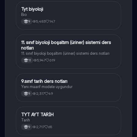
Tyt biyoloji
Biyoloji
Bio
5,483
147
9
11. sınıf biyoloji boşaltım (üriner) sistemi ders
Biyoloji
notları
11. sınıf biyoloji boşaltım (üriner) sistemi ders notları
5,947
619
11
9.sınıf tarih ders notları
Tarih
Yeni maarif modele uygundur
2,317
49
9
TYT AYT TARİH
Tarih
Tarih
2,717
65
9