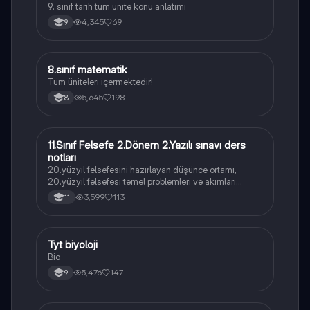
9. sınıf tarih tüm ünite konu anlatımı
4,345
69
9
8.sınıf matematik
Matematik
Tüm üniteleri içermektedir!
5,645
198
8
11.Sınıf Felsefe 2.Dönem 2.Yazılı sınavı ders
Felsefe
notları
20.yüzyıl felsefesini hazırlayan düşünce ortamı,
20.yüzyıl felsefesi temel problemleri ve akımları
konularını içermektedir
3,599
113
11
Tyt biyoloji
Biyoloji
Bio
5,476
147
9