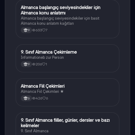
Almanca başlangıç seviyesindekiler için
Almanca
Almanca konu anlatımı
Almanca başlangıç seviyesindekiler için basit
Almanca konu anlatım kağıtları
633
7
9
9. Sınıf Almanca Çekimleme
Almanca
Informationeb zur Person
206
1
9
Almanca Fiil Çekimleri
Almanca
Almanca Fiil Çekimleri ★
426
6
6
9. Sınıf Almanca fiiller, günler, dersler ve bazı
Almanca
kelimeler
9. Sınıf Almanca