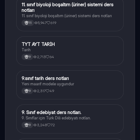
11. sınıf biyoloji boşaltım (üriner) sistemi ders
Biyoloji
notları
11. sınıf biyoloji boşaltım (üriner) sistemi ders notları
5,947
619
11
TYT AYT TARİH
Tarih
Tarih
2,713
64
9
9.sınıf tarih ders notları
Tarih
Yeni maarif modele uygundur
2,317
49
9
9. Sınıf edebiyat ders notları.
Türk Dili ve Edebiyatı
9. Sınıflar için Türk Dili edebiyatı notları.
3,248
72
9