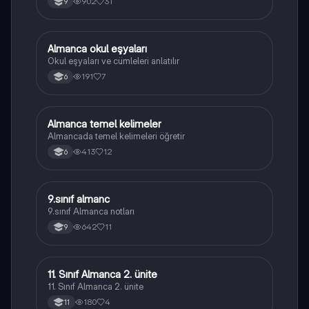
902
31
9
Almanca okul eşyaları
Almanca
Okul eşyaları ve cümleleri anlatılır
191
7
6
Almanca temel kelimeler
Almanca
Almancada temel kelimeleri öğretir
413
12
6
9.sınıf almanc
Almanca
9.sınıf Almanca notları
642
11
9
11. Sınıf Almanca 2. ünite
Almanca
11. Sınıf Almanca 2. ünite
180
4
11