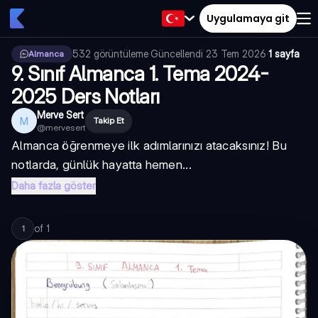
Uygulamaya git
532
görüntüleme
·
Güncellendi
23 Tem 2026
·
1 sayfa
Almanca
9. Sınıf Almanca 1. Tema 2024-
2025 Ders Notları
Merve Sert
M
Takip Et
@
mervesert
Almanca öğrenmeye ilk adımlarınızı atacaksınız! Bu
notlarda, günlük hayatta hemen...
Daha fazla göster
of
1
1