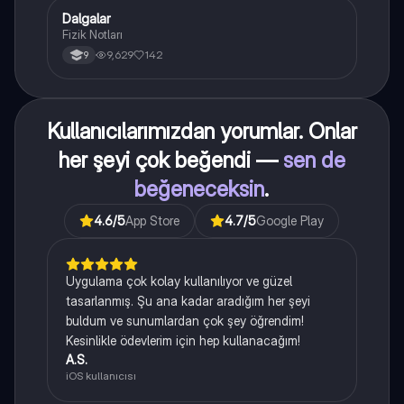
Dalgalar
Fizik
Fizik Notları
9,629
142
9
Kullanıcılarımızdan yorumlar. Onlar
her şeyi çok beğendi —
sen de
beğeneceksin
.
4.6
/5
App Store
4.7
/5
Google Play
Uygulama çok kolay kullanılıyor ve güzel
tasarlanmış. Şu ana kadar aradığım her şeyi
buldum ve sunumlardan çok şey öğrendim!
Kesinlikle ödevlerim için hep kullanacağım!
A.S.
iOS kullanıcısı