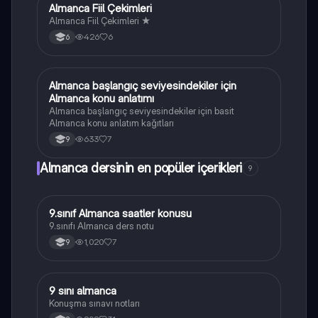
Almanca Fiil Çekimleri
Almanca
Almanca Fiil Çekimleri ★
426
6
6
Almanca başlangıç seviyesindekiler için
Almanca
Almanca konu anlatımı
Almanca başlangıç seviyesindekiler için basit
Almanca konu anlatım kağıtları
633
7
9
Almanca dersinin en popüler içerikleri
9
9.sınıf Almanca saatler konusu
Almanca
9.sınıfı Almanca ders notu
1,020
7
9
9 sını almanca
Almanca
Konuşma sınavı notları