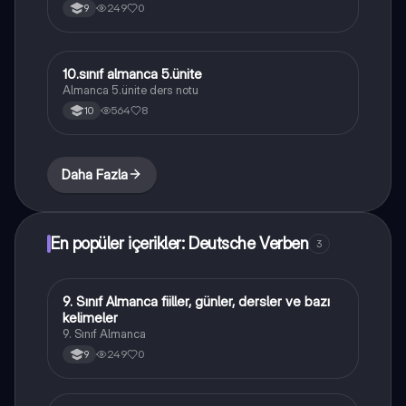
249
0
9
10.sınıf almanca 5.ünite
Almanca
Almanca 5.ünite ders notu
564
8
10
Daha Fazla
En popüler içerikler: Deutsche Verben
3
9. Sınıf Almanca fiiller, günler, dersler ve bazı
Almanca
kelimeler
9. Sınıf Almanca
249
0
9