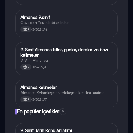
Almanca 9.sinif
Almanca
Cevapları YouTube'dan bulun
382
4
9
9. Sınıf Almanca fiiller, günler, dersler ve bazı
Almanca
kelimeler
9. Sınıf Almanca
249
0
9
Almanca kelimeler
Almanca
Almanca Selamlaşma vedalaşma kendini tanıtma
382
7
9
En popüler içerikler
9
9. Sınıf Tarih Konu Anlatımı
Tarih