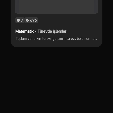
7
696
Matematik -
Türevde işlemler
Toplam ve farkın türevi, çarpımın türevi, bölümün türevi, bileşke fonksiyonun türevi, zincir kuralı