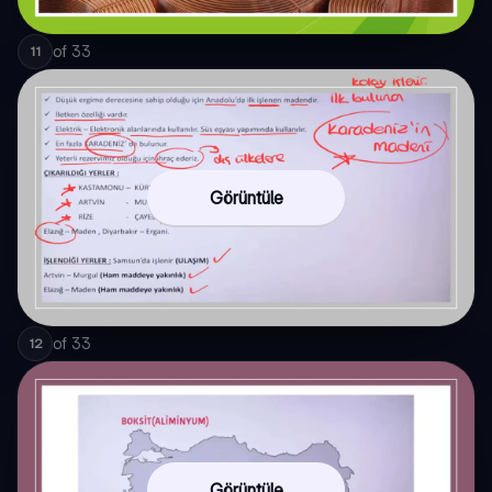
of
33
11
Görüntüle
of
33
12
Görüntüle