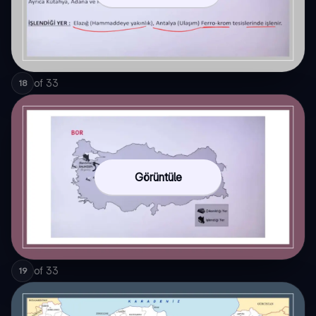
of
33
18
Görüntüle
of
33
19