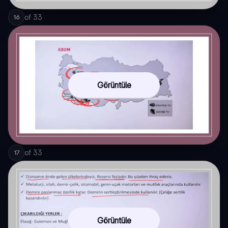
of
33
16
Görüntüle
of
33
17
Görüntüle