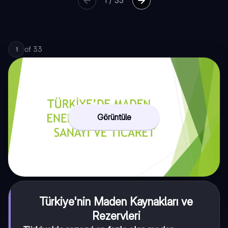
1
/
33
of
33
1
Görüntüle
Türkiye'nin Maden Kaynakları ve
Rezervleri