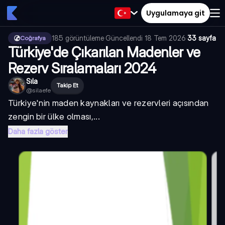
Uygulamaya git
185
görüntüleme
·
Güncellendi
18 Tem 2026
·
33 sayfa
Coğrafya
Türkiye'de Çıkarılan Madenler ve
Rezerv Sıralamaları 2024
Sıla
Takip Et
@
silaefe
Türkiye'nin maden kaynakları ve rezervleri açısından
zengin bir ülke olması,...
Daha fazla göster