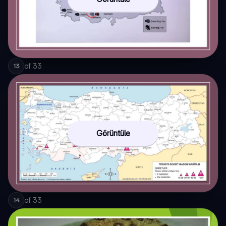
of
33
13
Görüntüle
of
33
14