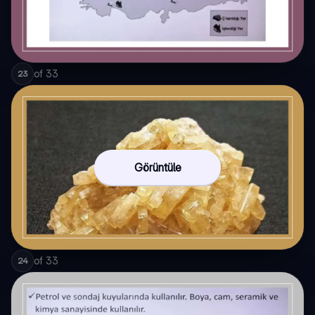
of
33
23
Görüntüle
of
33
24