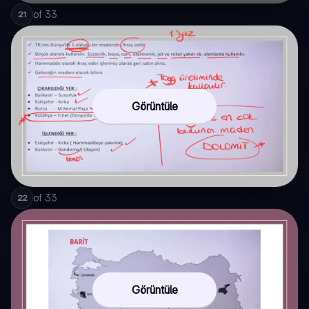
of
33
21
Görüntüle
of
33
22
Görüntüle