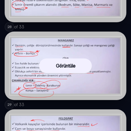
of
33
28
Görüntüle
of
33
29