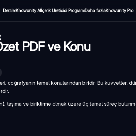
Dersler
Knowunity AI
İçerik Üreticisi Programı
Daha fazla
Knowunity Pro
a
: Özet PDF ve Konu
eri, coğrafyanın temel konularından biridir. Bu kuvvetler, d
rdir.
), taşıma ve biriktirme olmak üzere üç temel süreç bulunma