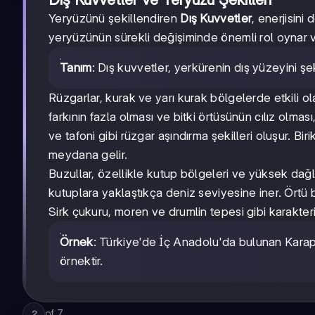
Yeryüzünü şekillendiren
Dış Kuvvetler
, enerjisini
yeryüzünün sürekli değişiminde önemli rol oynar v
Tanım
: Dış kuvvetler, yerkürenin dış yüzeyini ş
Rüzgarlar, kurak ve yarı kurak bölgelerde etkili o
farkının fazla olması ve bitki örtüsünün cılız olması
ve tafoni gibi rüzgar aşındırma şekilleri oluşur. Bir
meydana gelir.
Buzullar, özellikle kutup bölgeleri ve yüksek dağlık 
kutuplara yaklaştıkça deniz seviyesine iner. Örtü 
Sirk çukuru, moren ve drumlin tepesi gibi karakteris
Örnek
: Türkiye'de İç Anadolu'da bulunan Karapın
örnektir.
of
7
2