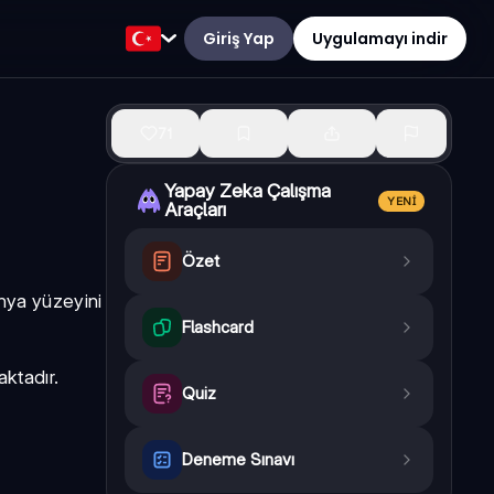
Giriş Yap
Uygulamayı indir
71
Yapay Zeka Çalışma
YENI
Araçları
Özet
ünya yüzeyini
Flashcard
ktadır.
Quiz
Deneme Sınavı