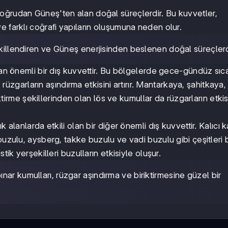
 doğrudan Güneş'ten alan doğal süreçlerdir. Bu kuvvetler,
e farklı coğrafi yapıların oluşumuna neden olur.
ekillendiren ve Güneş enerjisinden beslenen doğal süreçlerd
lan önemli bir dış kuvvettir. Bu bölgelerde gece-gündüz sıc
, rüzgarların aşındırma etkisini artırır. Mantarkaya, şahitkaya
iktirme şekillerinden olan lös ve kumullar da rüzgarların etkis
alanlarda etkili olan bir diğer önemli dış kuvvettir. Kalıcı kar
buzulu, aysberg, takke buzulu ve vadi buzulu gibi çeşitleri 
tik yerşekilleri buzulların etkisiyle oluşur.
ar kumulları, rüzgar aşındırma ve biriktirmesine güzel bir