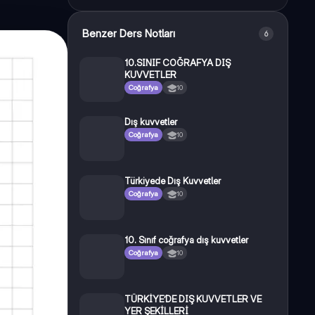
Benzer Ders Notları
6
10.SINIF COĞRAFYA DIŞ
KUVVETLER
Coğrafya
10
Dış kuvvetler
Coğrafya
10
Türkiyede Dış Kuvvetler
Coğrafya
10
10. Sınıf coğrafya dış kuvvetler
Coğrafya
10
TÜRKİYE’DE DIŞ KUVVETLER VE
YER ŞEKİLLERİ