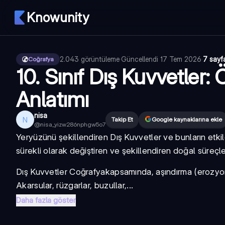
Knowunity
2.043
görüntüleme
·
Güncellendi
17 Tem 2026
·
7 sayf
Coğrafya
10. Sınıf Dış Kuvvetler
Anlatımı
nisa
N
Takip Et
Google kaynaklarına ekle
@
nisa_yizw286nphgw5o7
Yeryüzünü şekillendiren
Dış Kuvvetler
ve bunların etkil
sürekli olarak değiştiren ve şekillendiren doğal süreçle
Dış Kuvvetler Coğrafya
kapsamında, aşındırma (erozyon
Akarsular, rüzgarlar, buzullar,...
Daha fazla göster