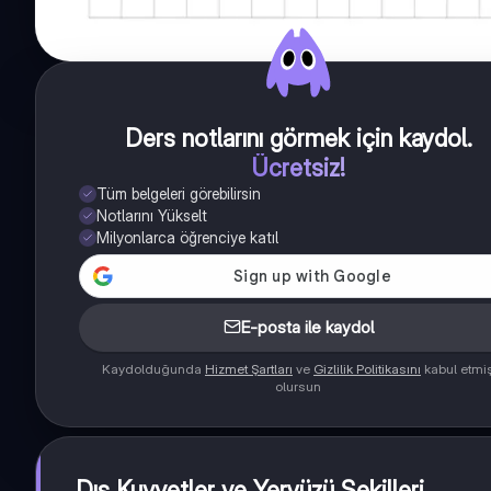
Ders notlarını görmek için kaydol
.
Ücretsiz!
Tüm belgeleri görebilirsin
Notlarını Yükselt
Milyonlarca öğrenciye katıl
E-posta ile kaydol
Kaydolduğunda
Hizmet Şartları
ve
Gizlilik Politikasını
kabul etmi
olursun
Dış Kuvvetler ve Yeryüzü Şekilleri