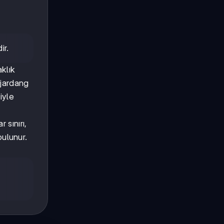
ir.
aklık
, jardang
iyle
 sınırı,
bulunur.