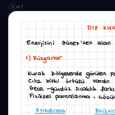
of
7
1