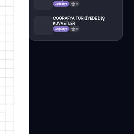
Coğrafya
10
COĞRAFYA TÜRKİYEDE DIŞ
KUVVETLER
Coğrafya
10