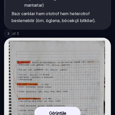
mantarlar)
Bazı canlılar hem ototrof hem heterotrof
beslenebilir (örn. öglena, böcekçil bitkiler).
of
3
2
Görüntüle