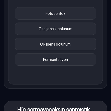
Fotosentez
Oksijensiz solunum
Oksijenli solunum
Fermantasyon
Hiç sormayacaksın sanmıştık...