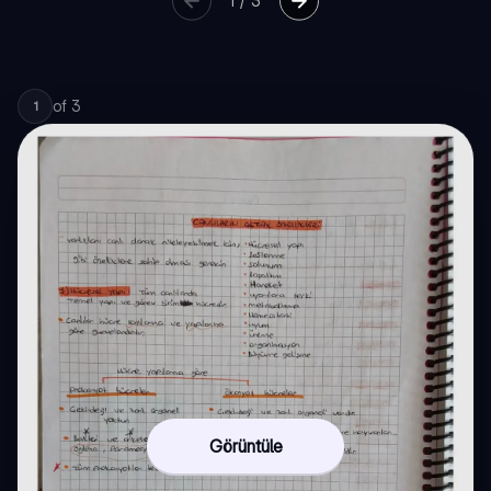
1
/
3
of
3
1
Görüntüle