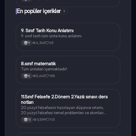
En popüler içerikler
9
9. Sınıf Tarih Konu Anlatımı
Tarih
9. sınıf tarih tüm ünite konu anlatımı
4,345
69
9
8.sınıf matematik
Matematik
Tüm üniteleri içermektedir!
5,645
198
8
11.Sınıf Felsefe 2.Dönem 2.Yazılı sınavı ders
Felsefe
notları
20.yüzyıl felsefesini hazırlayan düşünce ortamı,
20.yüzyıl felsefesi temel problemleri ve akımları
konularını içermektedir
3,599
113
11