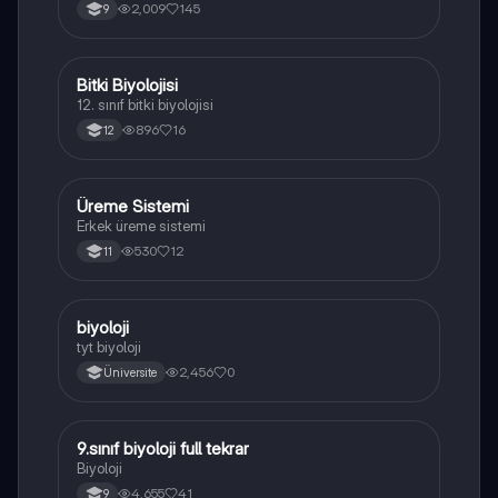
yapısı,fonksiyonları ve hücre içindeki rolü
2,009
145
9
açıklanmaktadır.
Bitki Biyolojisi
Biyoloji
12. sınıf bitki biyolojisi
896
16
12
Üreme Sistemi
Biyoloji
Erkek üreme sistemi
530
12
11
B
biyoloji
Biyoloji
tyt biyoloji
2,456
0
Üniversite
9.sınıf biyoloji full tekrar
Biyoloji
Biyoloji
4,655
41
9