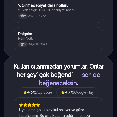
9. Sınıf edebiyat ders notları.
Türk Dili ve Edebiyatı
9. Sınıflar için Türk Dili edebiyatı notları.
3,248
72
9
Dalgalar
Fizik
Fizik Notları
9,629
142
9
Kullanıcılarımızdan yorumlar. Onlar
her şeyi çok beğendi —
sen de
beğeneceksin
.
4.6
/5
App Store
4.7
/5
Google Play
Uygulama çok kolay kullanılıyor ve güzel
tasarlanmış. Şu ana kadar aradığım her şeyi