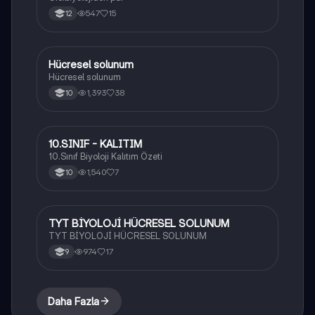
547
15
12
Hücresel solunum
Biyoloji
Hücresel solunum
1,393
38
10
10.SINIF - KALITIM
Biyoloji
10.Sınıf Biyoloji Kalıtım Özeti
1,540
7
10
TYT BİYOLOJİ HÜCRESEL SOLUNUM
Biyoloji
TYT BİYOLOJİ HÜCRESEL SOLUNUM
974
17
9
Daha Fazla