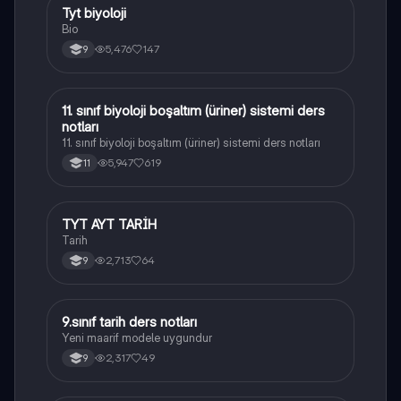
Tyt biyoloji
Biyoloji
Bio
5,476
147
9
11. sınıf biyoloji boşaltım (üriner) sistemi ders
Biyoloji
notları
11. sınıf biyoloji boşaltım (üriner) sistemi ders notları
5,947
619
11
TYT AYT TARİH
Tarih
Tarih
2,713
64
9
9.sınıf tarih ders notları
Tarih
Yeni maarif modele uygundur
2,317
49
9