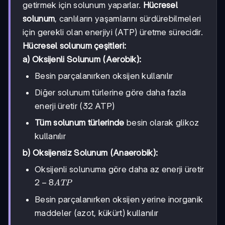
getirmek için solunum yaparlar.
Hücresel
solunum
, canlıların yaşamlarını sürdürebilmeleri
için gerekli olan enerjiyi (ATP) üretme sürecidir.
Hücresel solunum çeşitleri:
a) Oksijenli Solunum (Aerobik):
Besin parçalanırken oksijen kullanılır
Diğer solunum türlerine göre daha fazla
enerji üretir (32 ATP)
Tüm solunum türlerinde
besin olarak glikoz
kullanılır
b) Oksijensiz Solunum (Anaerobik):
Oksijenli solunuma göre daha az enerji üretir
2-8
2
−
8
A
TP
ATP
Besin parçalanırken oksijen yerine inorganik
maddeler (azot, kükürt) kullanılır