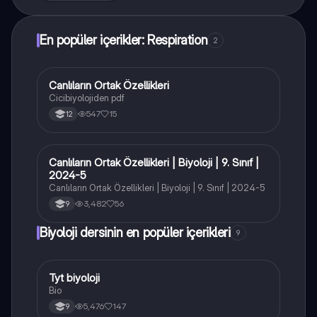
En popüler içerikler: Respiration
2
Canlıların Ortak Özellikleri
Biyoloji
Cicibiyolojiden pdf
547
15
12
Canlıların Ortak Özellikleri | Biyoloji | 9. Sınıf |
Biyoloji
2024-5
Canlıların Ortak Özellikleri | Biyoloji | 9. Sınıf | 2024-5
3,482
56
9
Biyoloji dersinin en popüler içerikleri
9
Tyt biyoloji
Biyoloji
Bio
5,476
147
9