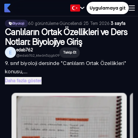
Uygulamaya git
60
görüntüleme
·
Güncellendi
25 Tem 2026
·
3 sayfa
Biyoloji
Canlıların Ortak Özellikleri ve Ders
Notları: Biyolojiye Giriş
edab762
E
Takip Et
@
edab762_ktw6n5zjgb09
9. sınıf biyoloji
dersinde "
Canlıların Ortak Özellikleri
"
konusu,...
Daha fazla göster