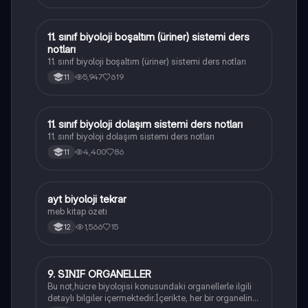
11. sınıf biyoloji boşaltım (üriner) sistemi ders
Biyoloji
notları
11. sınıf biyoloji boşaltım (üriner) sistemi ders notları
5,947
619
11
11. sınıf biyoloji dolaşım sistemi ders notları
Biyoloji
11. sınıf biyoloji dolaşım sistemi ders notları
4,400
86
11
ayt biyoloji tekrar
Biyoloji
meb kitap özeti
1,566
15
12
9. SINIF ORGANELLER
Biyoloji
Bu not,hücre biyolojisi konusundaki organellerle ilgili
detaylı bilgiler içermektedir.İçerikte, her bir organelin