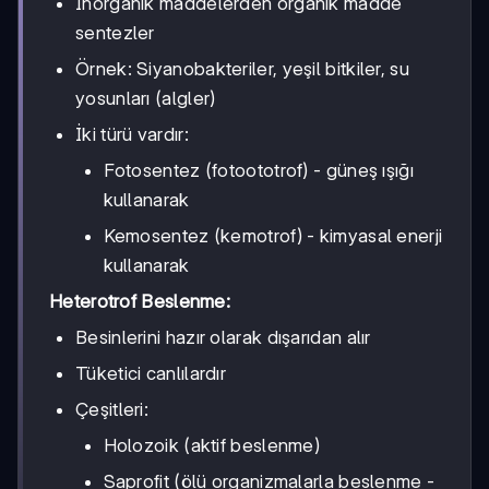
İnorganik maddelerden organik madde
sentezler
Örnek: Siyanobakteriler, yeşil bitkiler, su
yosunları (algler)
İki türü vardır:
Fotosentez (fotoototrof) - güneş ışığı
kullanarak
Kemosentez (kemotrof) - kimyasal enerji
kullanarak
Heterotrof Beslenme:
Besinlerini hazır olarak dışarıdan alır
Tüketici canlılardır
Çeşitleri:
Holozoik (aktif beslenme)
Saprofit (ölü organizmalarla beslenme -