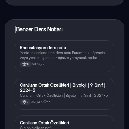
Knowunity uygulaması ücretsiz! Uygulamamız çok
yakında indirmeye hazır olacak, bekle bizi. 💙
Benzer Ders Notları
Resüsitasyon ders notu
Biyoloji
Yeniden canlandırma ders notu Paramedik öğrencisi
veya yeni çalışansanız işinize yarayacak notlar
85
2
12
Canlıların Ortak Özellikleri | Biyoloji | 9. Sınıf |
Biyoloji
2024-5
Canlıların Ortak Özellikleri | Biyoloji | 9. Sınıf | 2024-5
3,482
56
9
Canlıların Ortak Özellikleri
Biyoloji
Cicibiyolojiden pdf