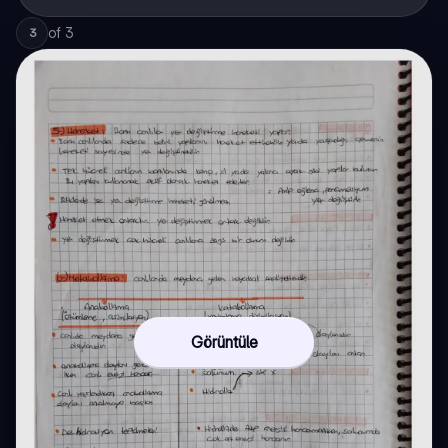
of
3
3
Görüntüle