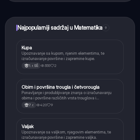
učenje, povezuj se sa drugim učenicima i dobijaj
trenutnu pomoć – sve na dohvat ruke.
Najpopularniji sadržaj u Matematika
9
Kupa
Matematika
Upoznavanje sa kupom, njenim elementima, te
izračunavanje površine i zapremine kupe.
355
2
1. r. SŠ
Obim i površina trougla i četvorougla
Matematika
Ponavljanje i produbljivanje znanja o izračunavanju
obima i površine različitih vrsta trouglova i
četvorouglova (paralelogram, romb, trapez).
420
9
7. r.
Valjak
Matematika
Upoznavanje sa valjkom, njegovim elementima, te
izračunavanje površine i zapremine valjka.