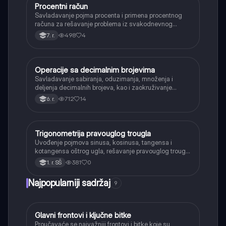
Procentni račun
Matematika
Savladavanje pojma procenta i primena procentnog
računa za rešavanje problema iz svakodnevnog
života, kao što su popusti, kamate i povećanja.
498
4
7. r.
Operacije sa decimalnim brojevima
Matematika
Savladavanje sabiranja, oduzimanja, množenja i
deljenja decimalnih brojeva, kao i zaokruživanje
decimalnih brojeva.
712
14
6. r.
Trigonometrija pravouglog trougla
Matematika
Uvođenje pojmova sinusa, kosinusa, tangensa i
kotangensa oštrog ugla, rešavanje pravouglog trougla
i primena osnovnih trigonometrijskih identiteta.
381
0
1. r. SŠ
Najpopularniji sadržaj
9
Glavni frontovi i ključne bitke
Istorija
Proučavaće se najvažniji frontovi i bitke koje su