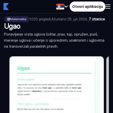
Otvori aplikaciju
1.020
pregledi
·
Ažurirano
25. јул 2026.
·
7 stranice
Matematika
Ugao
Ponavljanje vrsta uglova (oštar, prav, tup, opružen, pun),
merenje uglova i učenje o uporednim, unakrsnim i uglovima
na transverzali paralelnih pravih.