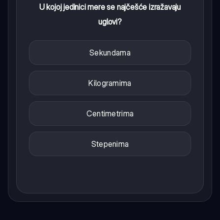
U kojoj jedinici mere se najčešće izražavaju
uglovi?
Sekundama
Kilogramima
Centimetrima
Stepenima