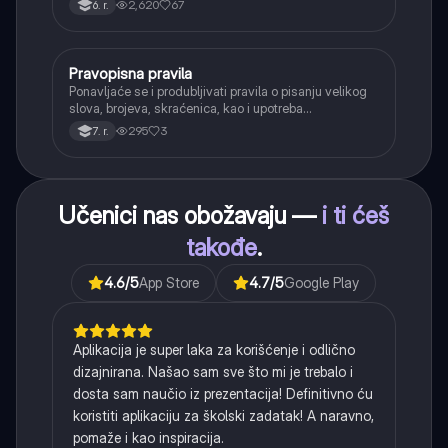
2,620
67
6. r.
(npr. jednačenje suglasnika po zvučnosti i mestu
tvorbe).
Pravopisna pravila
Srpski jezik
Ponavljaće se i produbljivati pravila o pisanju velikog
slova, brojeva, skraćenica, kao i upotreba
interpunkcije, sa posebnim fokusom na zarez u
295
3
7. r.
složenoj rečenici.
Učenici nas obožavaju —
i ti ćeš
takođe
.
4.6
/5
App Store
4.7
/5
Google Play
Aplikacija je super laka za korišćenje i odlično
dizajnirana. Našao sam sve što mi je trebalo i
dosta sam naučio iz prezentacija! Definitivno ću
koristiti aplikaciju za školski zadatak! A naravno,
pomaže i kao inspiracija.