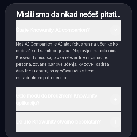
Mislili smo da nikad nećeš pitati...
Šta je Knowunity AI companion?
Naš AI Companion je AI alat fokusiran na učenike koji
nudi više od samih odgovora. Napravljen na milionima
Knowunity resursa, pruža relevantne informacije,
personalizovane planove učenja, kvizove i sadržaj
direktno u chatu, prilagođavajući se tvom
individualnom putu učenja.
Gde mogu da preuzmem Knowunity
aplikaciju?
Možeš preuzeti aplikaciju sa Google Play Store-a i
Apple App Store-a.
Da li je Knowunity stvarno besplatan?
Tako je! Uživaj u besplatnom pristupu sadržaju za