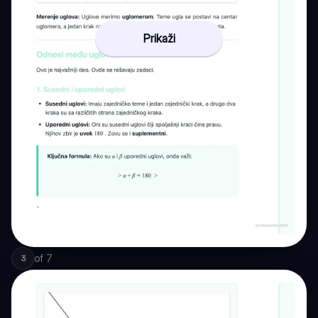
Prikaži
of
7
3