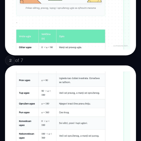
of
7
2