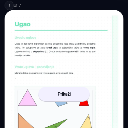
of
7
1
Prikaži