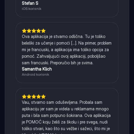
Stefan S
iOS korisnik
Ova aplikacija je stvarno odlična. Tu je toliko
beleški za učenje i pomoći [...]. Na primer, problem
mi je francuski, a aplikacija ima toliko opcija za
pomoć. Zahvaljujući ovoj aplikaciji, poboljšao
sam francuski. Preporučio bih je svima.
Samantha Klich
Android korisnik
Vau, stvarno sam oduševljena. Probala sam
aplikaciju jer sam je videla u reklamama mnogo
puta i bila sam potpuno šokirana. Ova aplikacija
je POMOĆ koju želiš za školu i pre svega, nudi
toliko stvari, kao što su vežbe i sažeci, što mi je