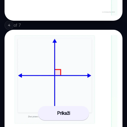
of
7
4
Prikaži