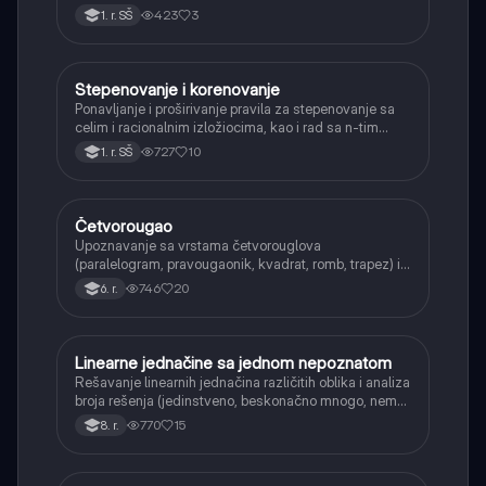
423
3
1. r. SŠ
Stepenovanje i korenovanje
Matematika
Ponavljanje i proširivanje pravila za stepenovanje sa
celim i racionalnim izložiocima, kao i rad sa n-tim
korenima i racionalizacijom imenioca.
727
10
1. r. SŠ
Četvorougao
Matematika
Upoznavanje sa vrstama četvorouglova
(paralelogram, pravougaonik, kvadrat, romb, trapez) i
njihovim osnovnim svojstvima.
746
20
6. r.
Linearne jednačine sa jednom nepoznatom
Matematika
Rešavanje linearnih jednačina različitih oblika i analiza
broja rešenja (jedinstveno, beskonačno mnogo, nema
rešenja).
770
15
8. r.