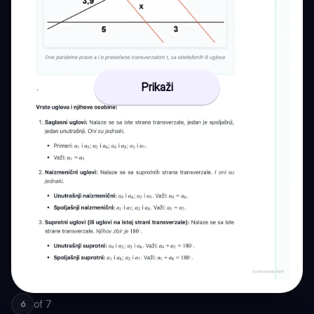
Prikaži
of
7
6