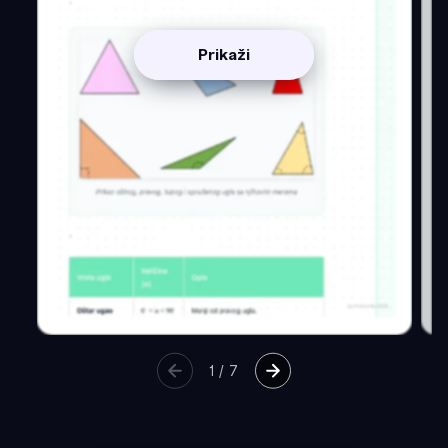
Prikaži
1
/
7