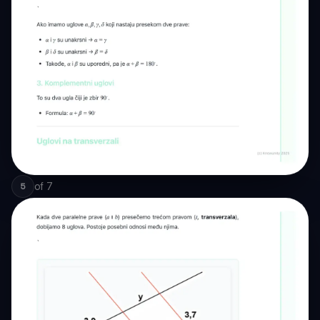
of
7
5