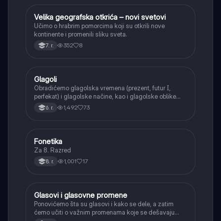
Velika geografska otkrića – novi svetovi
Istorija
Učimo o hrabrim pomorcima koji su otkrili nove
kontinente i promenili sliku sveta.
352
8
7. r.
Glagoli
Srpski jezik
Obradićemo glagolska vremena (prezent, futur I,
perfekat) i glagolske načine, kao i glagolske oblike
(infinitiv, glagolski pridevi i prilozi) i glagolski vid
1,492
73
6. r.
(svršeni i nesvršeni).
Fonetika
Srpski jezik
Za 8. Razred
1,001
17
8. r.
Glasovi i glasovne promene
Srpski jezik
Ponovićemo šta su glasovi i kako se dele, a zatim
ćemo učiti o važnim promenama koje se dešavaju
kada se glasovi nađu jedan pored drugog u rečima