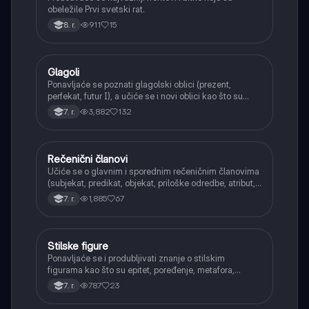
obeležile Prvi svetski rat.
911
15
8. r.
Glagoli
Srpski jezik
Ponavljaće se poznati glagolski oblici (prezent,
perfekat, futur I), a učiće se i novi oblici kao što su
aorist, imperfekat, pluskvamperfekat, futur II, kao i
3,882
132
7. r.
glagolski prilozi i pridevi.
Rečenični članovi
Srpski jezik
Učiće se o glavnim i sporednim rečeničnim članovima
(subjekat, predikat, objekat, priloške odredbe, atribut,
apozicija) i njihovoj funkciji.
1,885
67
7. r.
Stilske figure
Srpski jezik
Ponavljaće se i produbljivati znanje o stilskim
figurama kao što su epitet, poređenje, metafora,
personifikacija, hiperbola, onomatopeja, aliteracija i
787
23
7. r.
asonanca, razumevajući njihovu ulogu u tekstu.