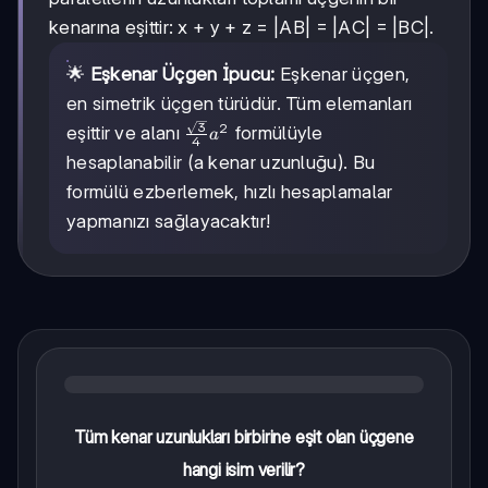
kenarına eşittir: x + y + z = |AB| = |AC| = |BC|.
🌟
Eşkenar Üçgen İpucu:
Eşkenar üçgen,
en simetrik üçgen türüdür. Tüm elemanları
3
2
\frac{\sqrt{3}}
eşittir ve alanı
formülüyle
a
4
{4}a^2
hesaplanabilir (a kenar uzunluğu). Bu
formülü ezberlemek, hızlı hesaplamalar
yapmanızı sağlayacaktır!
Tüm kenar uzunlukları birbirine eşit olan üçgene
hangi isim verilir?