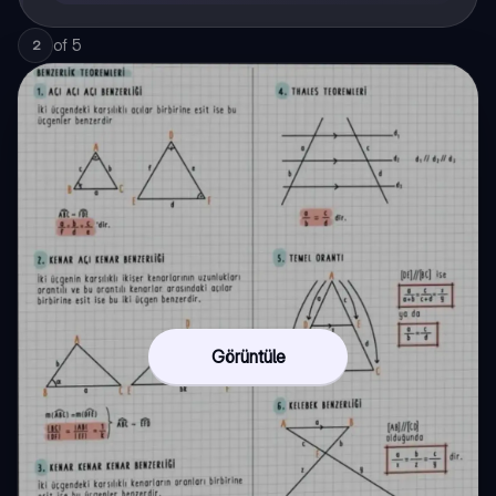
of
5
2
Görüntüle