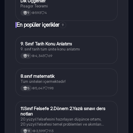
Dik Üçgenler
Geometri
Pisagor Teoremi
593
4
9
En popüler içerikler
9
9. Sınıf Tarih Konu Anlatımı
Tarih
9. sınıf tarih tüm ünite konu anlatımı
4,345
69
9
8.sınıf matematik
Matematik
Tüm üniteleri içermektedir!
5,647
198
8
11.Sınıf Felsefe 2.Dönem 2.Yazılı sınavı ders
Felsefe
notları
20.yüzyıl felsefesini hazırlayan düşünce ortamı,
20.yüzyıl felsefesi temel problemleri ve akımları
konularını içermektedir
3,599
113
11