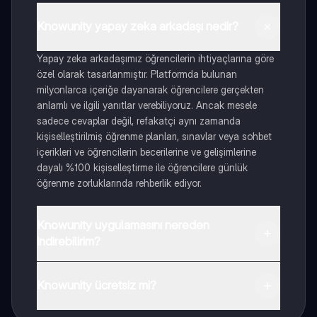
Knowunity yapay zeka arkadaşı nedir?
Yapay zeka arkadaşımız öğrencilerin ihtiyaçlarına göre
özel olarak tasarlanmıştır. Platformda bulunan
milyonlarca içeriğe dayanarak öğrencilere gerçekten
anlamlı ve ilgili yanıtlar verebiliyoruz. Ancak mesele
sadece cevaplar değil, refakatçi aynı zamanda
kişiselleştirilmiş öğrenme planları, sınavlar veya sohbet
içerikleri ve öğrencilerin becerilerine ve gelişimlerine
dayalı %100 kişiselleştirme ile öğrencilere günlük
öğrenme zorluklarında rehberlik ediyor.
Knowunity uygulamasını nereden
indirebilirim?
Uygulamayı Google Play Store ve Apple App Store'dan
indirebilirsiniz.
Knowunity ücretsiz mi?