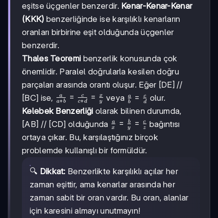
eşitse üçgenler benzerdir.
Kenar-Kenar-Kenar
(KKK)
benzerliğinde ise karşılıklı kenarların
oranları birbirine eşit olduğunda üçgenler
benzerdir.
Thales Teoremi
benzerlik konusunda çok
önemlidir. Paralel doğrularla kesilen doğru
parçaları arasında orantı oluşur. Eğer [DE] //
\frac{a}
=
=
a
c
x
\frac{a}
=
a
c
[BC] ise,
veya
olur.
+
+
a
b
c
d
y
b
d
{a+b}
{b} =
Kelebek Benzerliği
olarak bilinen durumda,
=
\frac{c}
\frac{a}
=
=
a
b
c
[AB] // [CD] olduğunda
bağıntısı
\frac{c}
{d}
x
y
z
{x} =
{c+d}
ortaya çıkar. Bu, karşılaştığınız birçok
\frac{b}
=
problemde kullanışlı bir formüldür.
{y} =
\frac{x}
\frac{c}
{y}
🔍
Dikkat:
Benzerlikte karşılıklı açılar her
{z}
zaman eşittir, ama kenarlar arasında her
zaman sabit bir oran vardır. Bu oran, alanlar
için karesini almayı unutmayın!