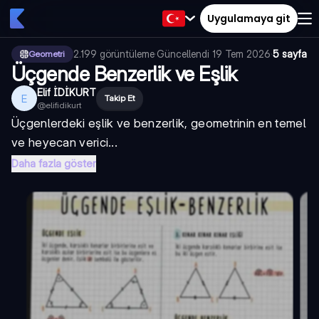
Uygulamaya git
2.199
görüntüleme
·
Güncellendi
19 Tem 2026
·
5 sayfa
Geometri
Üçgende Benzerlik ve Eşlik
Elif İDİKURT
E
Takip Et
@
elifidikurt
Üçgenlerdeki eşlik ve benzerlik, geometrinin en temel
ve heyecan verici...
Daha fazla göster