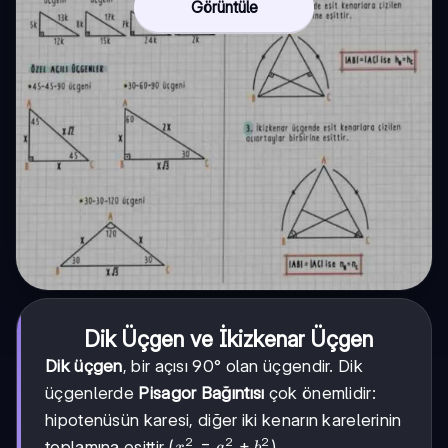
Görüntüle
Dik Üçgen ve İkizkenar Üçgen
Dik üçgen
, bir açısı 90° olan üçgendir. Dik
üçgenlerde
Pisagor Bağıntısı
çok önemlidir:
hipotenüsün karesi, diğer iki kenarın karelerinin
2
2
2
x^2
=
+
toplamına eşittir (
).