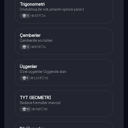
Trigonometri
Matematik
Unutulmuş bir not,umarım işinize yarar:)
377
4
11
Çemberler
Geometri
Çemberde acı türleri
573
4
11
Üçgenler
Geometri
Özel üçgenler Üçgende alan
1,213
12
9
TYT GEOMETRİ
Geometri
Sadece formüller mevcut
765
18
10