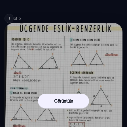
of
5
1
Görüntüle