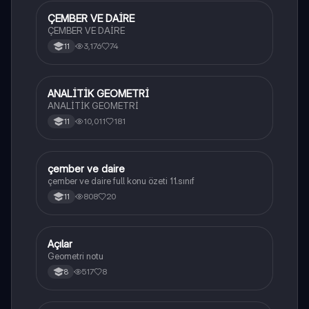
ÇEMBER VE DAİRE
Geometri
ÇEMBER VE DAİRE
3,176
74
11
ANALİTİK GEOMETRİ
Geometri
ANALİTİK GEOMETRİ
10,011
181
11
çember ve daire
Geometri
çember ve daire full konu özeti 11.sınıf
808
20
11
Açılar
Geometri
Geometri notu
517
8
8