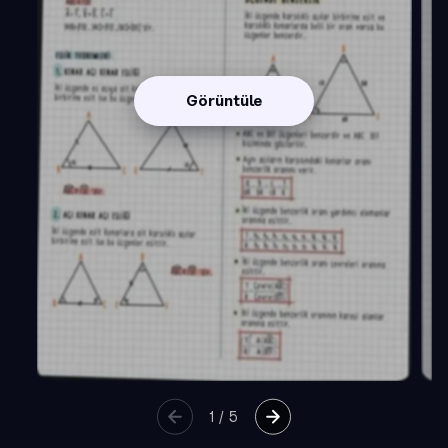
Görüntüle
1
/
5