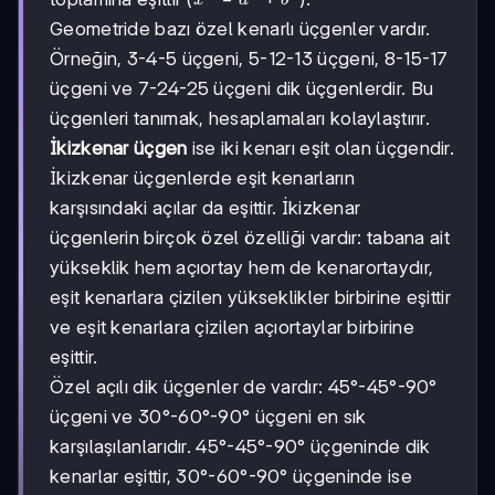
x
a
b
=
Geometride bazı özel kenarlı üçgenler vardır.
a^2
Örneğin, 3-4-5 üçgeni, 5-12-13 üçgeni, 8-15-17
+
b^2
üçgeni ve 7-24-25 üçgeni dik üçgenlerdir. Bu
üçgenleri tanımak, hesaplamaları kolaylaştırır.
İkizkenar üçgen
ise iki kenarı eşit olan üçgendir.
İkizkenar üçgenlerde eşit kenarların
karşısındaki açılar da eşittir. İkizkenar
üçgenlerin birçok özel özelliği vardır: tabana ait
yükseklik hem açıortay hem de kenarortaydır,
eşit kenarlara çizilen yükseklikler birbirine eşittir
ve eşit kenarlara çizilen açıortaylar birbirine
eşittir.
Özel açılı dik üçgenler de vardır: 45°-45°-90°
üçgeni ve 30°-60°-90° üçgeni en sık
karşılaşılanlarıdır. 45°-45°-90° üçgeninde dik
kenarlar eşittir, 30°-60°-90° üçgeninde ise