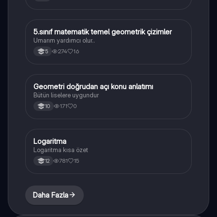
5.sınıf matematik temel geometrik çizimler
Matematik
Umarım yardımcı olur..
274
16
5
Geometri doğrudan açı konu anlatımı
Geometri
Bütün liselere uygundur
171
0
10
Logaritma
Matematik
Logaritma kısa özet
781
15
12
Daha Fazla