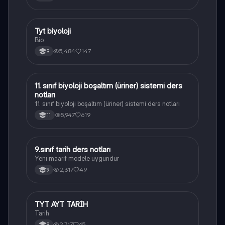
Tyt biyoloji
Biyoloji
Bio
5,484
147
9
11. sınıf biyoloji boşaltım (üriner) sistemi ders
Biyoloji
notları
11. sınıf biyoloji boşaltım (üriner) sistemi ders notları
5,947
619
11
9.sınıf tarih ders notları
Tarih
Yeni maarif modele uygundur
2,317
49
9
TYT AYT TARİH
Tarih
Tarih
2,717
65
9