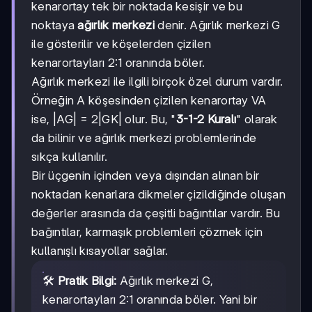
{n+m}
kenarortay tek bir noktada kesişir ve bu
noktaya
ağırlık merkezi
denir. Ağırlık merkezi G
ile gösterilir ve köşelerden çizilen
kenarortayları 2:1 oranında böler.
Ağırlık merkezi ile ilgili birçok özel durum vardır.
Örneğin A köşesinden çizilen kenarortay VA
ise, |AG| = 2|GK| olur. Bu, "
3-1-2 Kuralı
" olarak
da bilinir ve ağırlık merkezi problemlerinde
sıkça kullanılır.
Bir üçgenin içinden veya dışından alınan bir
noktadan kenarlara dikmeler çizildiğinde oluşan
değerler arasında da çeşitli bağıntılar vardır. Bu
bağıntılar, karmaşık problemleri çözmek için
kullanışlı kısayollar sağlar.
🛠️
Pratik Bilgi:
Ağırlık merkezi G,
kenarortayları 2:1 oranında böler. Yani bir