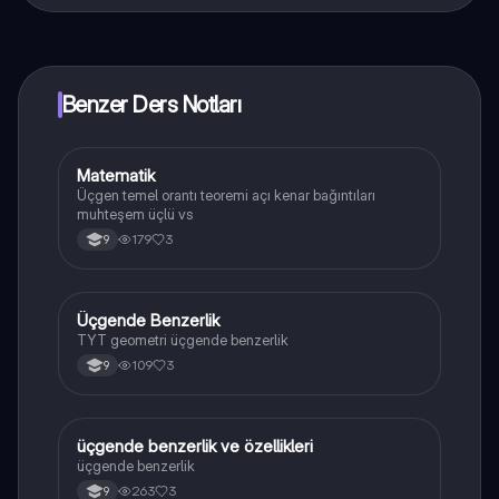
Knowunity uygulaması ücretsiz! Uygulamamız çok
yakında indirmeye hazır olacak, bekle bizi. 💙
Benzer Ders Notları
Matematik
Matematik
Üçgen temel orantı teoremi açı kenar bağıntıları
muhteşem üçlü vs
179
3
9
Üçgende Benzerlik
Matematik
TYT geometri üçgende benzerlik
109
3
9
üçgende benzerlik ve özellikleri
Geometri
üçgende benzerlik
263
3
9