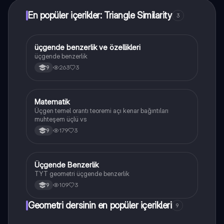
En popüler içerikler: Triangle Similarity
3
üçgende benzerlik ve özellikleri
Geometri
üçgende benzerlik
263
3
9
Matematik
Matematik
Üçgen temel orantı teoremi açı kenar bağıntıları
muhteşem üçlü vs
179
3
9
Üçgende Benzerlik
Matematik
TYT geometri üçgende benzerlik
109
3
9
Geometri dersinin en popüler içerikleri
9