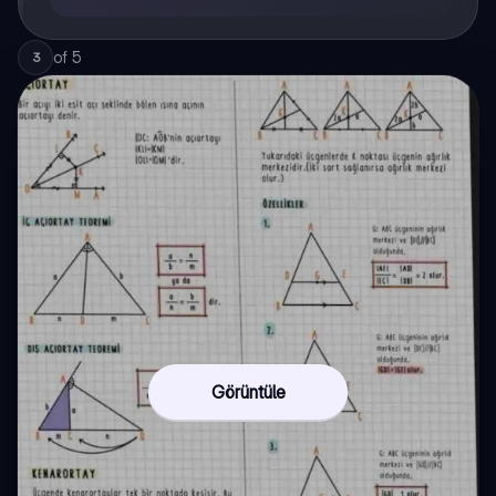
of
5
3
Görüntüle