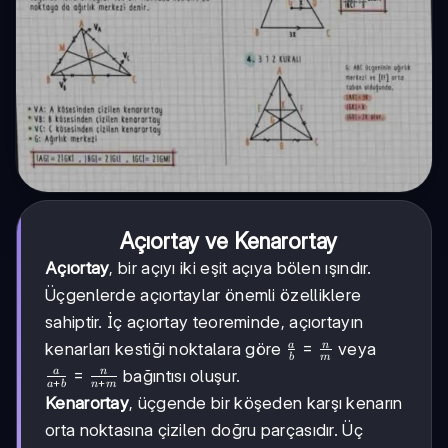
Açıortay ve Kenarortay
Açıortay
, bir açıyı iki eşit açıya bölen ışındır.
Üçgenlerde açıortaylar önemli özelliklere
sahiptir. İç açıortay teoreminde, açıortayın
\frac{a}
=
a
n
kenarları kestiği noktalara göre
veya
b
m
{b} =
\frac{a}
=
a
n
bağıntısı oluşur.
+
+
a
b
n
m
\frac{n}
{a+b}
Kenarortay
, üçgende bir köşeden karşı kenarın
{m}
=
orta noktasına çizilen doğru parçasıdır. Üç
\frac{n}