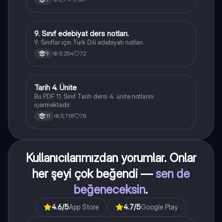
9. Sınıf edebiyat ders notları.
Türk Dili ve Edebiyatı
9. Sınıflar için Türk Dili edebiyatı notları.
3,254
72
9
Tarih 4. Ünite
Tarih
Bu PDF 11. Sınıf Tarih dersi 4. ünite notlarını
içermektedir.
3,718
78
11
Kullanıcılarımızdan yorumlar. Onlar
her şeyi çok beğendi —
sen de
beğeneceksin
.
4.6
/5
App Store
4.7
/5
Google Play