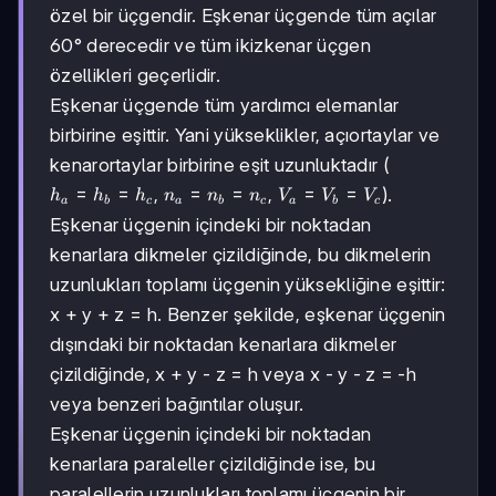
özel bir üçgendir. Eşkenar üçgende tüm açılar
60° derecedir ve tüm ikizkenar üçgen
özellikleri geçerlidir.
Eşkenar üçgende tüm yardımcı elemanlar
birbirine eşittir. Yani yükseklikler, açıortaylar ve
kenarortaylar birbirine eşit uzunluktadır (
h_a
=
=
n_a
=
=
V_a
=
=
,
,
).
h
h
h
n
n
n
V
V
V
a
b
c
a
b
c
a
b
c
=
=
=
Eşkenar üçgenin içindeki bir noktadan
h_b
n_b
V_b
kenarlara dikmeler çizildiğinde, bu dikmelerin
=
=
=
h_c
n_c
V_c
uzunlukları toplamı üçgenin yüksekliğine eşittir:
x + y + z = h. Benzer şekilde, eşkenar üçgenin
dışındaki bir noktadan kenarlara dikmeler
çizildiğinde, x + y - z = h veya x - y - z = -h
veya benzeri bağıntılar oluşur.
Eşkenar üçgenin içindeki bir noktadan
kenarlara paraleller çizildiğinde ise, bu
paralellerin uzunlukları toplamı üçgenin bir