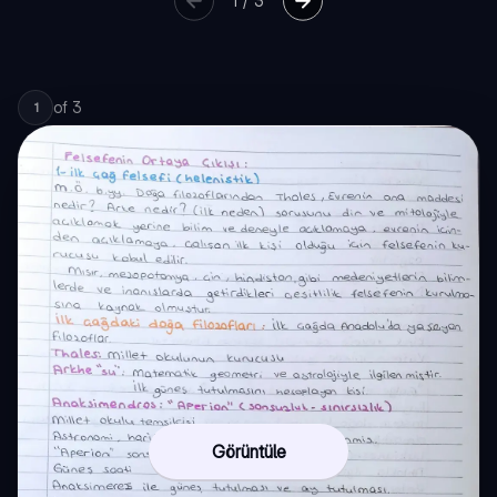
1
/
3
of
3
1
Görüntüle