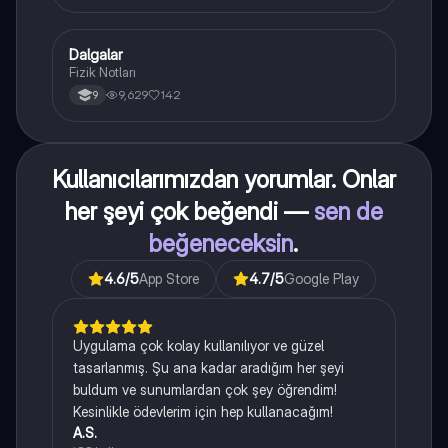
Dalgalar
Fizik
Fizik Notları
9,629
142
9
Kullanıcılarımızdan yorumlar. Onlar
her şeyi çok beğendi —
sen de
beğeneceksin
.
4.6
/5
App Store
4.7
/5
Google Play
Uygulama çok kolay kullanılıyor ve güzel
tasarlanmış. Şu ana kadar aradığım her şeyi
buldum ve sunumlardan çok şey öğrendim!
Kesinlikle ödevlerim için hep kullanacağım!
A.S.