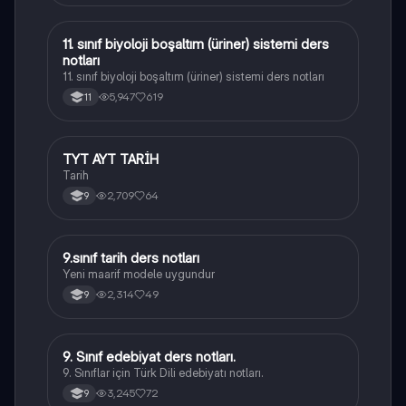
11. sınıf biyoloji boşaltım (üriner) sistemi ders
Biyoloji
notları
11. sınıf biyoloji boşaltım (üriner) sistemi ders notları
5,947
619
11
TYT AYT TARİH
Tarih
Tarih
2,709
64
9
9.sınıf tarih ders notları
Tarih
Yeni maarif modele uygundur
2,314
49
9
9. Sınıf edebiyat ders notları.
Türk Dili ve Edebiyatı
9. Sınıflar için Türk Dili edebiyatı notları.
3,245
72
9