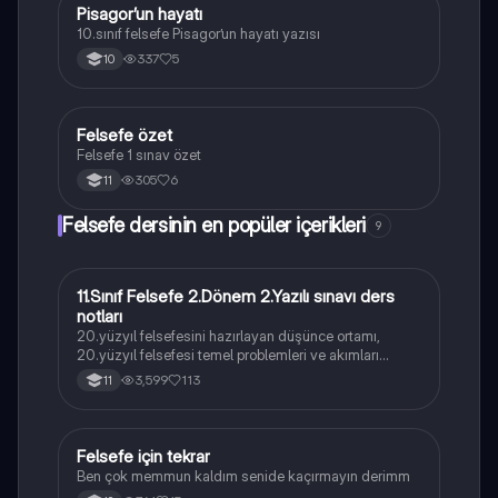
Pisagor’un hayatı
Felsefe
10.sınıf felsefe Pisagor’un hayatı yazısı
337
5
10
Felsefe özet
Felsefe
Felsefe 1 sınav özet
305
6
11
Felsefe dersinin en popüler içerikleri
9
11.Sınıf Felsefe 2.Dönem 2.Yazılı sınavı ders
Felsefe
notları
20.yüzyıl felsefesini hazırlayan düşünce ortamı,
20.yüzyıl felsefesi temel problemleri ve akımları
konularını içermektedir
3,599
113
11
Felsefe için tekrar
Felsefe
Ben çok memmun kaldım senide kaçırmayın derimm