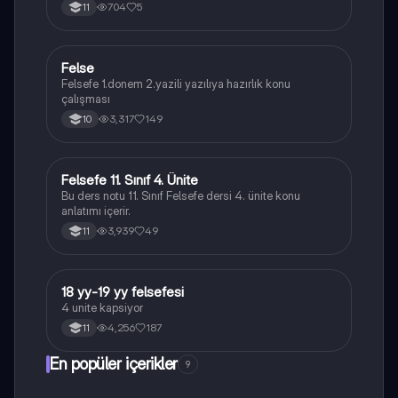
704
5
11
Felse
Felsefe
Felsefe 1.donem 2.yazili yazılıya hazırlık konu
çalışması
3,317
149
10
Felsefe 11. Sınıf 4. Ünite
Felsefe
Bu ders notu 11. Sınıf Felsefe dersi 4. ünite konu
anlatımı içerir.
3,939
49
11
18 yy-19 yy felsefesi
Felsefe
4 unite kapsiyor
4,256
187
11
En popüler içerikler
9