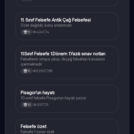
11. Sınıf Felsefe Antik Çağ Felsefesi
Felsefe
Özet değildir, konu anlatımıdır.
424
4
11
11.Sınıf Felsefe 1.Dönem 1.Yazılı sınav notları
Felsefe
Felsefenin ortaya çıkışı, ilkçağ felsefesi konularını
içermektedir
5,932
85
11
Pisagor’un hayatı
Felsefe
10.sınıf felsefe Pisagor’un hayatı yazısı
337
5
10
Felsefe özet
Felsefe
Felsefe 1 sınav özet