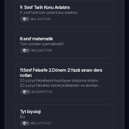
9. Sınıf Tarih Konu Anlatımı
Tarih
9. sınıf tarih tüm ünite konu anlatımı
4,341
69
9
8
8.sınıf matematik
Matematik
Tüm üniteleri içermektedir!
5,636
198
8
11.Sınıf Felsefe 2.Dönem 2.Yazılı sınavı ders
Felsefe
notları
20.yüzyıl felsefesini hazırlayan düşünce ortamı,
20.yüzyıl felsefesi temel problemleri ve akımları
konularını içermektedir
3,599
113
11
Tyt biyoloji
Biyoloji
Bio
5,471
147
9