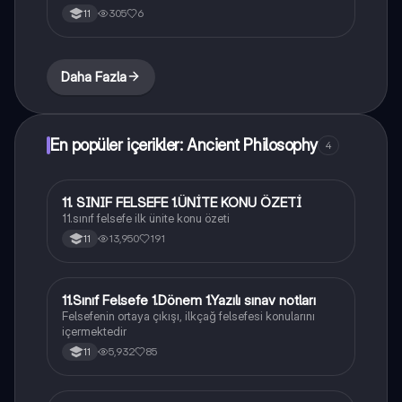
305
6
11
Daha Fazla
En popüler içerikler: Ancient Philosophy
4
11. SINIF FELSEFE 1.ÜNİTE KONU ÖZETİ
Felsefe
11.sınıf felsefe ilk ünite konu özeti
13,950
191
11
11.Sınıf Felsefe 1.Dönem 1.Yazılı sınav notları
Felsefe
Felsefenin ortaya çıkışı, ilkçağ felsefesi konularını
içermektedir
5,932
85
11