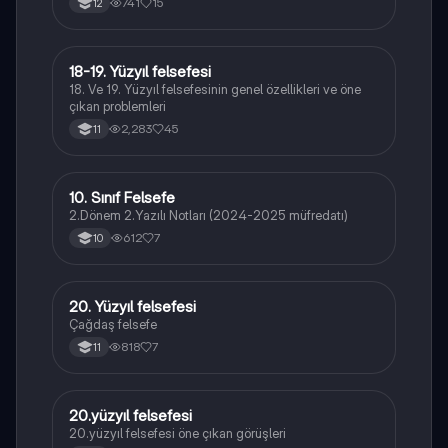
741
15
12
18-19. Yüzyıl felsefesi
Felsefe
18. Ve 19. Yüzyıl felsefesinin genel özellikleri ve öne
çıkan problemleri
2,283
45
11
10. Sınıf Felsefe
Felsefe
2.Dönem 2.Yazılı Notları (2024-2025 müfredatı)
612
7
10
20. Yüzyıl felsefesi
Felsefe
Çağdaş felsefe
818
7
11
20.yüzyıl felsefesi
Felsefe
20.yüzyıl felsefesi öne çıkan görüşleri