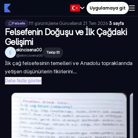
Uygulamaya git
111
görüntüleme
·
Güncellendi
21 Tem 2026
·
3 sayfa
Felsefe
Felsefenin Doğuşu ve İlk Çağdaki
Gelişimi
ekincisena00
E
Takip Et
@
ekincisena00
İlk çağ felsefesinin temelleri ve Anadolu topraklarında
yetişen düşünürlerin fikirlerini...
Daha fazla göster