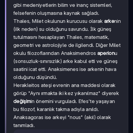
gibi medeniyetlerin bilim ve inanç sistemleri,
felsefenin oluşmasına kaynak sağladı.
Thales, Milet okulunun kurucusu olarak
arke
nin
(ilk neden) su olduğunu savundu. İlk güneş
tutulmasını hesaplayan Thales, matematik,
geometri ve astrolojiyle de ilgilendi. Diğer Milet
okulu filozoflarından Anaksimendros
aperion
u
(sonsuzluk-sınırsızlık) arke kabul etti ve güneş
saatini icat etti. Anaksimenes ise arkenin hava
olduğunu düşündü.
Herakleitos ateşi evrenin ana maddesi olarak
görüp "Aynı ırmakta iki kez yıkanılmaz" diyerek
değişim
in önemini vurguladı. Efes'te yaşayan
bu filozof, karanlık takma adıyla anıldı.
Anaksagoras ise arkeyi "nous" (akıl) olarak
tanımladı.