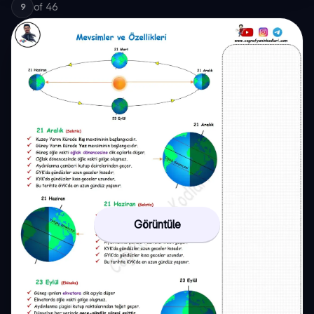
of
46
9
Görüntüle