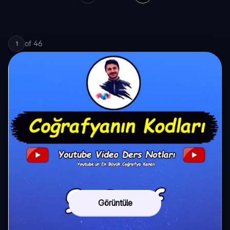
of
46
1
Görüntüle