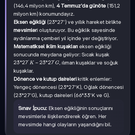
(146,4 milyon km),
4 Temmuz'da günöte
(151,2
milyon km) konumundayız.
Eksen eğikliği
(23°27') ve yıllık hareket birlikte
mevsimler
i oluşturuyor. Bu eğiklik sayesinde
aydınlanma çemberi yıl içinde yer değiştiriyor.
Matematiksel iklim kuşakları
eksen eğikliği
sonucunda meydana geliyor: Sıcak kuşak
′
′
23°27'K
23°2
7
−
23°2
7
, ılıman kuşaklar ve soğuk
K
G
-
kuşaklar.
23°27'G
Dönence ve kutup daireleri
kritik enlemler:
Yengeç dönencesi (23°27'K), Oğlak dönencesi
(23°27'G), kutup daireleri (66°33'K ve G).
Sınav İpucu:
Eksen eğikliğinin sonuçlarını
mevsimlerle ilişkilendirerek öğren. Her
mevsimde hangi olayların yaşandığını bil.