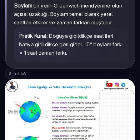
Boylam
bir yerin Greenwich meridyenine olan
açısal uzaklığı. Boylam temel olarak yerel
saatleri etkiler ve zaman farkları oluşturur.
Pratik Kural:
Doğuya gidildikçe saat ileri,
batıya gidildikçe geri gider. 15° boylam farkı
= 1 saat zaman farkı.
of
46
8