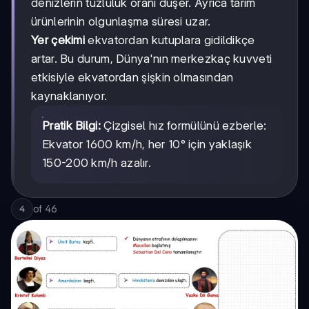
denizlerin tuzluluk oranı düşer. Ayrıca tarım
ürünlerinin olgunlaşma süresi uzar.
Yer çekimi
ekvatordan kutuplara gidildikçe
artar. Bu durum, Dünya'nın merkezkaç kuvveti
etkisiyle ekvatordan şişkin olmasından
kaynaklanıyor.
Pratik Bilgi:
Çizgisel hız formülünü ezberle:
Ekvator 1600 km/h, her 10° için yaklaşık
150-200 km/h azalır.
of
46
4