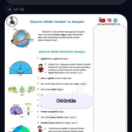
of
46
6
Görüntüle