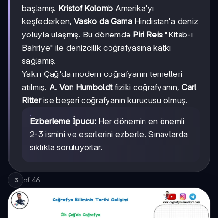
başlamış.
Kristof Kolomb
Amerika'yı
keşfederken,
Vasko da Gama
Hindistan'a deniz
yoluyla ulaşmış. Bu dönemde
Piri Reis
"Kitab-ı
Bahriye" ile denizcilik coğrafyasına katkı
sağlamış.
Yakın Çağ'da modern coğrafyanın temelleri
atılmış.
A. Von Humboldt
fiziki coğrafyanın,
Carl
Ritter
ise beşerî coğrafyanın kurucusu olmuş.
Ezberleme İpucu:
Her dönemin en önemli
2-3 ismini ve eserlerini ezberle. Sınavlarda
sıklıkla soruluyorlar.
of
46
3