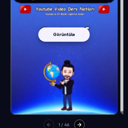
Görüntüle
1
/
46