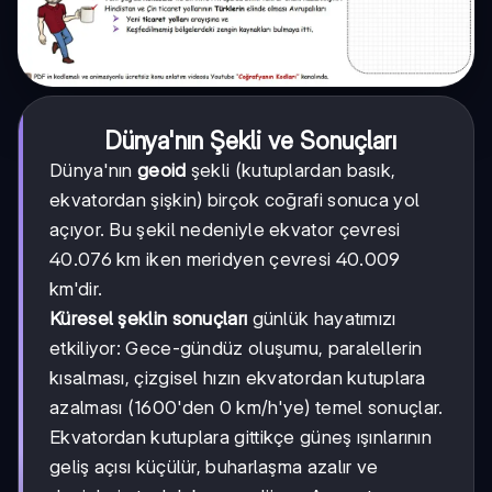
Dünya'nın Şekli ve Sonuçları
Dünya'nın
geoid
şekli (kutuplardan basık,
ekvatordan şişkin) birçok coğrafi sonuca yol
açıyor. Bu şekil nedeniyle ekvator çevresi
40.076 km iken meridyen çevresi 40.009
km'dir.
Küresel şeklin sonuçları
günlük hayatımızı
etkiliyor: Gece-gündüz oluşumu, paralellerin
kısalması, çizgisel hızın ekvatordan kutuplara
azalması (1600'den 0 km/h'ye) temel sonuçlar.
Ekvatordan kutuplara gittikçe güneş ışınlarının
geliş açısı küçülür, buharlaşma azalır ve