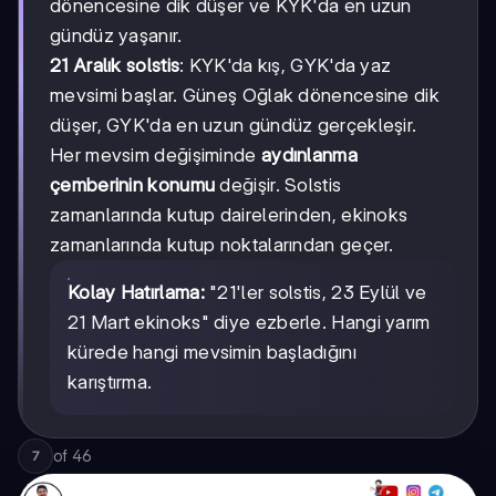
dönencesine dik düşer ve KYK'da en uzun
gündüz yaşanır.
21 Aralık solstis
: KYK'da kış, GYK'da yaz
mevsimi başlar. Güneş Oğlak dönencesine dik
düşer, GYK'da en uzun gündüz gerçekleşir.
Her mevsim değişiminde
aydınlanma
çemberinin konumu
değişir. Solstis
zamanlarında kutup dairelerinden, ekinoks
zamanlarında kutup noktalarından geçer.
Kolay Hatırlama:
"21'ler solstis, 23 Eylül ve
21 Mart ekinoks" diye ezberle. Hangi yarım
kürede hangi mevsimin başladığını
karıştırma.
of
46
7