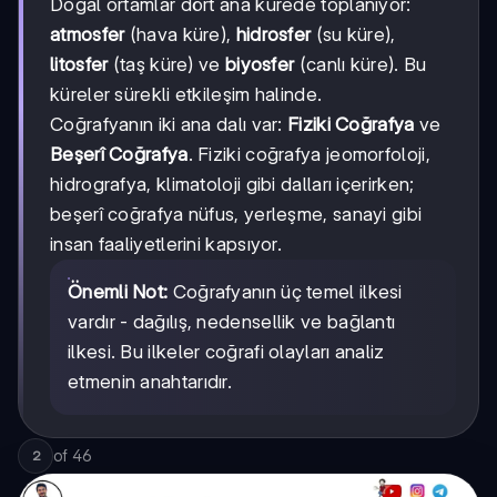
Doğal ortamlar dört ana kürede toplanıyor:
atmosfer
(hava küre),
hidrosfer
(su küre),
litosfer
(taş küre) ve
biyosfer
(canlı küre). Bu
küreler sürekli etkileşim halinde.
Coğrafyanın iki ana dalı var:
Fiziki Coğrafya
ve
Beşerî Coğrafya
. Fiziki coğrafya jeomorfoloji,
hidrografya, klimatoloji gibi dalları içerirken;
beşerî coğrafya nüfus, yerleşme, sanayi gibi
insan faaliyetlerini kapsıyor.
Önemli Not:
Coğrafyanın üç temel ilkesi
vardır - dağılış, nedensellik ve bağlantı
ilkesi. Bu ilkeler coğrafi olayları analiz
etmenin anahtarıdır.
of
46
2