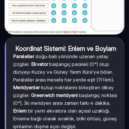
Koordinat Sistemi: Enlem ve Boylam
Paraleller
doğu-batı yönünde uzanan yatay
çizgiler.
Ekvator
başlangıç paraleli (0°) olup
dünyayı Kuzey ve Güney Yarım Küre'ye böler.
Paraleller arası mesafe her yerde eşit (111 km).
Meridyenler
kutup noktalarını birleştiren dikey
çizgiler.
Greenwich meridyeni
başlangıç noktası
(0°). İki meridyen arası zaman farkı 4 dakika.
Enlem
bir yerin ekvatora olan açısal uzaklığı.
Enleme bağlı olarak sıcaklık, bitki örtüsü, güneş
ışınlarının düşme açısı değişir.