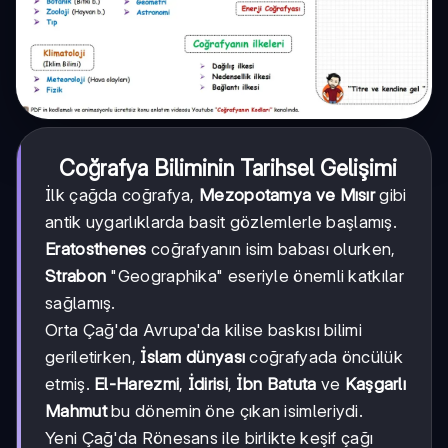
Coğrafya Biliminin Tarihsel Gelişimi
İlk çağda coğrafya,
Mezopotamya ve Mısır
gibi
antik uygarlıklarda basit gözlemlerle başlamış.
Eratosthenes
coğrafyanın isim babası olurken,
Strabon
"Geographika" eseriyle önemli katkılar
sağlamış.
Orta Çağ'da Avrupa'da kilise baskısı bilimi
geriletirken,
İslam dünyası
coğrafyada öncülük
etmiş.
El-Harezmi
,
İdirisi
,
İbn Batuta
ve
Kaşgarlı
Mahmut
bu dönemin öne çıkan isimleriydi.
Yeni Çağ'da Rönesans ile birlikte keşif çağı