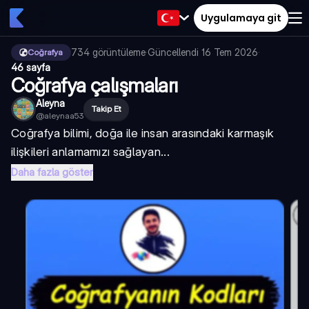
Uygulamaya git
734
görüntüleme
·
Güncellendi
16 Tem 2026
·
Coğrafya
46 sayfa
Coğrafya çalışmaları
Aleyna
Takip Et
@
aleynaa53
Coğrafya bilimi, doğa ile insan arasındaki karmaşık
ilişkileri anlamamızı sağlayan...
Daha fazla göster